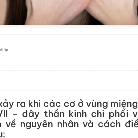
 khớp
̉y ra khi các cơ ở vùng miệng 
VII - dây thần kinh chi phối 
n về nguyên nhân và cách điề
u: