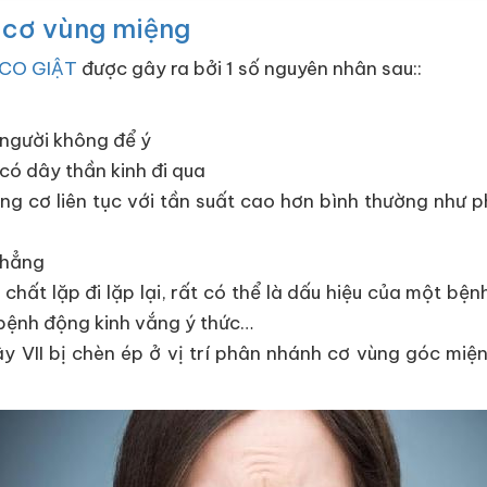
 cơ vùng miệng
CO GIẬT
được gây ra bởi 1 số nguyên nhân sau::
người không để ý
 có dây thần kinh đi qua
g cơ liên tục với tần suất cao hơn bình thường như ph
thẳng
chất lặp đi lặp lại, rất có thể là dấu hiệu của một bện
, bệnh động kinh vắng ý thức…
 VII bị chèn ép ở vị trí phân nhánh cơ vùng góc miệng