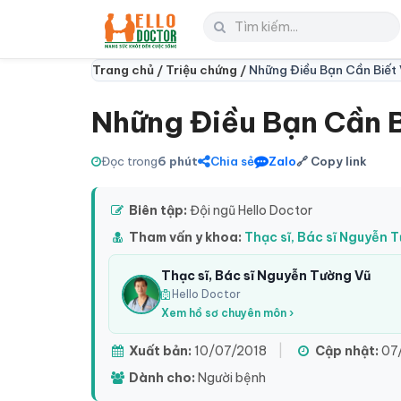
Trang chủ /
Triệu chứng /
Những Điều Bạn Cần Biê
Những Điều Bạn Cần
Đọc trong
6 phút
Chia sẻ
Zalo
🔗 Copy link
Biên tập:
Đội ngũ Hello Doctor
Tham vấn y khoa:
Thạc sĩ, Bác sĩ Nguyễn 
Thạc sĩ, Bác sĩ Nguyễn Tường Vũ
Hello Doctor
Xem hồ sơ chuyên môn ›
Xuất bản:
10/07/2018
|
Cập nhật:
07
Dành cho:
Người bệnh