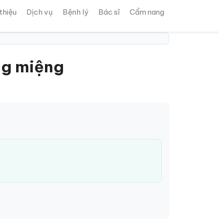
 thiệu
Dịch vụ
Bệnh lý
Bác sĩ
Cẩm nang
ùng miệng