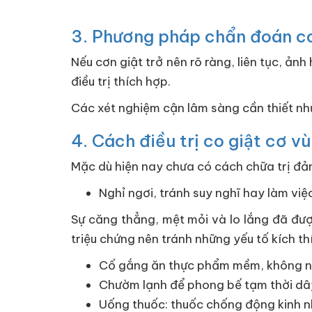
3. Phương pháp chẩn đoán co
Nếu cơn giật trở nên rõ ràng, liên tục, ả
điều trị thích hợp.
Các xét nghiệm cận lâm sàng cần thiết nh
4. Cách điều trị co giật cơ vu
Mặc dù hiện nay chưa có cách chữa trị đả
Nghỉ ngơi, tránh suy nghĩ hay làm việ
Sự căng thẳng, mệt mỏi và lo lắng đã đượ
triệu chứng nên tránh những yếu tố kích th
Cố gắng ăn thực phẩm mềm, không nhai
Chườm lạnh để phong bế tạm thời dây
Uống thuốc: thuốc chống động kinh 