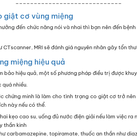
_____________________________
 giật cơ vùng miệng
nh hưởng đến chức năng nói và nhai thì bạn nên đến bện
ư CTscanner, MRI sẽ đánh giá nguyên nhân gây tổn thư
̀ng miệng hiệu quả
m bảo hiệu quả, một số phương pháp điều trị được khuy
c quá nhiều.
c chứng minh là làm cho tình trạng co giật cơ trở nên 
ích này nếu có thể.
 kẹo cao su, uống đủ nước điện giải nếu làm việc ra 
 thần kinh
như carbamazepine, topiramate, thuốc an thần như d