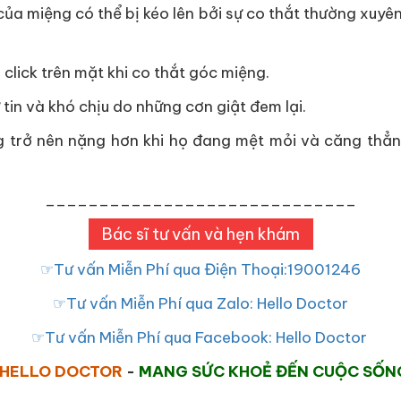
ủa miệng có thể bị kéo lên bởi sự co thắt thường xuyên
lick trên mặt khi co thắt góc miệng.
in và khó chịu do những cơn giật đem lại.
g trở nên nặng hơn khi họ đang mệt mỏi và căng thẳng
_____________________________
Bác sĩ tư vấn và hẹn khám
☞Tư vấn Miễn Phí qua Điện Thoại:19001246
☞Tư vấn Miễn Phí qua Zalo: Hello Doctor
☞Tư vấn Miễn Phí qua Facebook: Hello Doctor
HELLO DOCTOR
-
MANG SỨC KHOẺ ĐẾN CUỘC SỐN