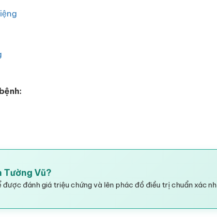
iệng
g
 bệnh:
ễn Tường Vũ?
 được đánh giá triệu chứng và lên phác đồ điều trị chuẩn xác nh