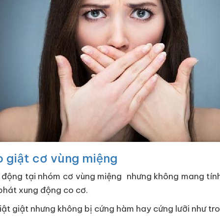
co giật cơ vùng miệng
 động tại nhóm cơ vùng miệng nhưng không mang tính 
 phát xung động co cơ.
 giật giật nhưng không bị cứng hàm hay cứng lưỡi như tr