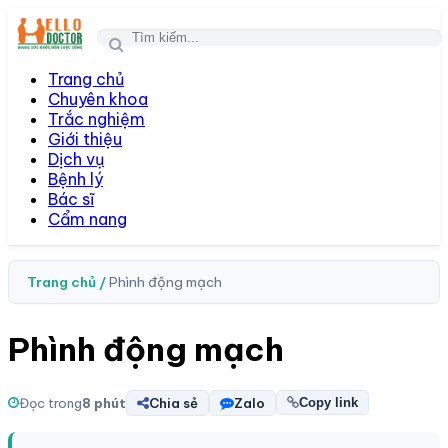
Togg
navi
Trang chủ
Chuyên khoa
Trắc nghiệm
Giới thiệu
Dịch vụ
Bệnh lý
Bác sĩ
Cẩm nang
Trang chủ /
Phình động mạch
Phình động mạch
Đọc trong
8 phút
Chia sẻ
Zalo
Copy link