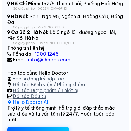
Hồ Chí Minh:
152/6 Thành Thái, Phường Hoà Hưng
Số giấy phép: 10627/HCM-GPHD
Hà Nội:
Số 5, Ngõ 95, Ngách 4, Hoàng Cầu, Đống
Đa
Số giấy phép: 562/HNO-GPHD
Cơ Sở 2 Hà Nội:
Lô 3 ngõ 131 đường Ngọc Hồi,
Yên Sở, Hà Nội
Số giấy phép: 3095/HNO-GPHĐ/CL1
Thông tin liên hệ
Tổng đài:
1900 1246
Email:
info@chaobs.com
Hợp tác cùng Hello Doctor
Bác sĩ đăng ký hợp tác
Đối tác Bệnh viện / Phòng khám
Đối tác Dược phẩm / Thiết bị
Đối tác Đầu tư
🤖 Hello Doctor AI
Trợ lý y tế thông minh, hỗ trợ giải đáp thắc mắc
sức khỏe và tư vấn tâm lý 24/7. Hoàn toàn bảo
mật.