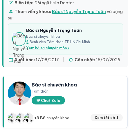
Biên tập:
Đội ngũ Hello Doctor
Tham vấn y khoa:
Bác sĩ Nguyễn Trọng Tuân
và cộng
sự
Bác sĩ Nguyễn Trọng Tuân
Bác sĩ chuyên khoa
Bệnh viện Tâm thần TP Hồ Chí Minh
Xem hồ sơ chuyên môn ›
Xuất bản:
17/08/2017
|
Cập nhật:
16/07/2026
Bác sĩ chuyên khoa
Tâm thần
💬 Chat Zalo
+3 BS
chuyên khoa
Xem tất cả ⬇