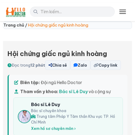
Toggl
Trang chủ /
Hội chứng giấc ngủ kinh hoàng
Hội chứng giấc ngủ kinh hoàng
Đọc trong
12 phút
Chia sẻ
Zalo
Copy link
Biên tập:
Đội ngũ Hello Doctor
Tham vấn y khoa:
Bác sĩ Lê Duy
và cộng sự
Bác sĩ Lê Duy
Bác sĩ chuyên khoa
Trung tâm Pháp Y Tâm thần Khu vực TP. Hồ
Chí Minh
Xem hồ sơ chuyên môn ›