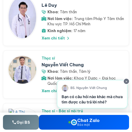
Lê Duy
Khoa:
Tâm thần
Nơi làm việc:
Trung tâm Pháp Y Tâm thần
Khu vực TP. Hồ Chí Minh
Kinh nghiệm:
17 năm
Xem chi tiết
Thạc sĩ
Nguyễn Viết Chung
Khoa:
Tâm thần
,
Tâm lý
Nơi làm việc:
Khoa Y Dược - Đại học
×
Quốc Gia Hà Nội.
BS. Nguyễn Viết Chung
Xem chi tiết
Bạn có câu hỏi nào khác mà chưa
tìm được câu trả lời nhé?
Thạc sĩ - Bác sĩ nội trú
Lê Thị Phương Thảo
Chat Zalo
Gọi BS
Khoa:
Tâm thần
Bảo mật
Nơi làm việc:
Bệnh viện tuyến Trung