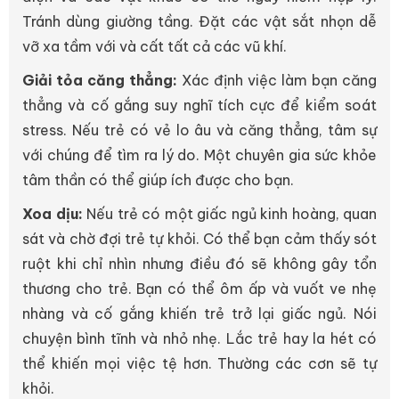
Tránh dùng giường tầng. Đặt các vật sắt nhọn dễ
vỡ xa tầm với và cất tất cả các vũ khí.
Giải tỏa căng thẳng:
Xác định việc làm bạn căng
thẳng và cố gắng suy nghĩ tích cực để kiểm soát
stress. Nếu trẻ có vẻ lo âu và căng thẳng, tâm sự
với chúng để tìm ra lý do. Một chuyên gia sức khỏe
tâm thần có thể giúp ích được cho bạn.
Xoa dịu:
Nếu trẻ có một giấc ngủ kinh hoàng, quan
sát và chờ đợi trẻ tự khỏi. Có thể bạn cảm thấy sót
ruột khi chỉ nhìn nhưng điều đó sẽ không gây tổn
thương cho trẻ. Bạn có thể ôm ấp và vuốt ve nhẹ
nhàng và cố gắng khiến trẻ trở lại giấc ngủ. Nói
chuyện bình tĩnh và nhỏ nhẹ. Lắc trẻ hay la hét có
thể khiến mọi việc tệ hơn. Thường các cơn sẽ tự
khỏi.