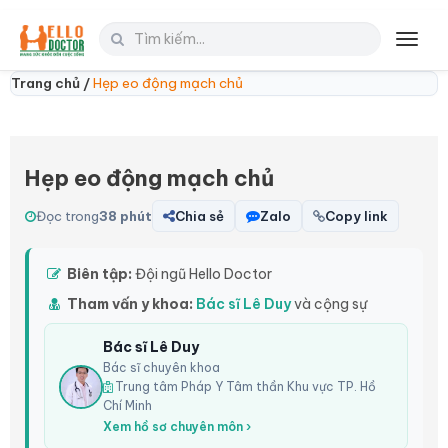
Toggl
navig
Trang chủ /
Hẹp eo động mạch chủ
Hẹp eo động mạch chủ
Đọc trong
38 phút
Chia sẻ
Zalo
Copy link
Biên tập:
Đội ngũ Hello Doctor
Tham vấn y khoa:
Bác sĩ Lê Duy
và cộng sự
Bác sĩ Lê Duy
Bác sĩ chuyên khoa
Trung tâm Pháp Y Tâm thần Khu vực TP. Hồ
Chí Minh
Xem hồ sơ chuyên môn ›