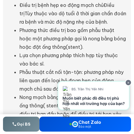
Điều trị bệnh hẹp eo động mạch chủĐiều
trịTùy thuộc vào dộ tuổi ở thời gian chẩn đoán
ra bệnh và mức độ nặng nhẹ của bệnh.
Phương thức điều trị bao gồm phẫu thuật
hoặc một phương pháp gọi là nong bằng bóng
hoặc đặt ống thông(stent).
Lựa chọn phương pháp thích hợp tùy thuộc
vào bác sĩ.
Phẫu thuật cắt nối tận-tận: phương pháp này
liên quan đến loại bỏ đoạn hẹp của động
×
mạch chủ sau đó nối 2 đầu lại với nhau.
BS. Trần Thị Yến Nhi
Nong mạch bằng bóng, thường kết hợp đặt
Muốn biết phác đồ điều trị phù
hợp nhất với trường hợp của bạn?
ống thông( stent), là một lựa chọn cho việc
điều trị ban đầu hoặc để điều trị tái hẹp xảy
ra sau phẫu thuật.
Chat Zalo
Gọi BS
Bảo mật
Trong phương pháp này, bác sĩ sẽ dùng một