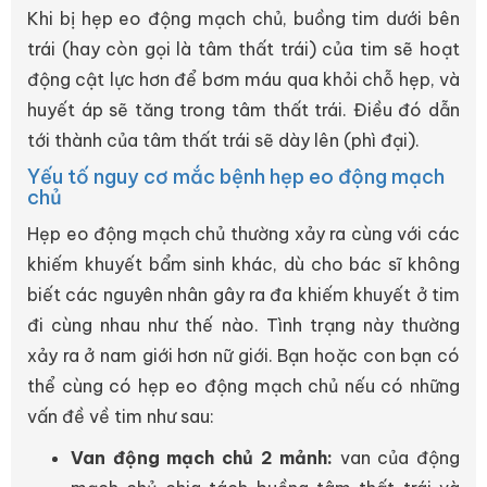
Khi bị hẹp eo động mạch chủ, buồng tim dưới bên
trái (hay còn gọi là tâm thất trái) của tim sẽ hoạt
động cật lực hơn để bơm máu qua khỏi chỗ hẹp, và
huyết áp sẽ tăng trong tâm thất trái. Điều đó dẫn
tới thành của tâm thất trái sẽ dày lên (phì đại).
Yếu tố nguy cơ mắc bệnh hẹp eo động mạch
chủ
Hẹp eo động mạch chủ thường xảy ra cùng với các
khiếm khuyết bẩm sinh khác, dù cho bác sĩ không
biết các nguyên nhân gây ra đa khiếm khuyết ở tim
đi cùng nhau như thế nào. Tình trạng này thường
xảy ra ở nam giới hơn nữ giới. Bạn hoặc con bạn có
thể cùng có hẹp eo động mạch chủ nếu có những
vấn đề về tim như sau:
Van động mạch chủ 2 mảnh:
van của động