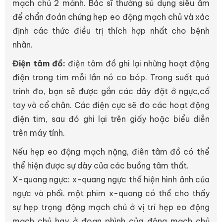
mạch chủ 2 mảnh. Bác sĩ thường sủ dụng siêu âm
để chẩn đoán chứng hẹp eo động mạch chủ và xác
định các thức điều trị thích hợp nhất cho bệnh
nhân.
Điện tâm đồ:
điện tâm đồ ghi lại những hoạt động
điện trong tim mỗi lần nó co bóp. Trong suốt quá
trình đo, bạn sẽ được gắn các dây đặt ở ngực,cổ
tay và cổ chân. Các điện cực sẽ đo các hoạt động
điện tim, sau đó ghi lại trên giấy hoặc biểu diễn
trên máy tính.
Nếu hẹp eo động mạch nặng, điên tâm đồ có thể
thể hiện được sự dày của các buồng tâm thất.
X-quang ngực: x-quang ngực thể hiện hình ảnh của
ngực và phổi. một phim x-quang có thể cho thấy
sự hẹp trọng động mạch chủ ở vị trí hẹp eo động
mạch chủ hay ở đoạn phình của động mạch chủ