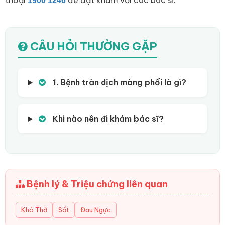
thoại
để đặt khám với các bác sĩ.
1900 1246
CÂU HỎI THƯỜNG GẶP
1. Bệnh tràn dịch màng phổi là gì?
Khi nào nên đi khám bác sĩ?
Bệnh lý & Triệu chứng liên quan
Khó Thở
Sốt
Đau Ngực