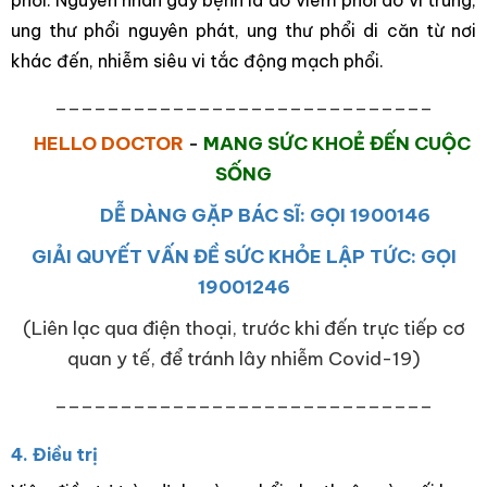
phổi. Nguyên nhân gây bệnh là do viêm phổi do vi trùng,
ung thư phổi nguyên phát, ung thư phổi di căn từ nơi
khác đến, nhiễm siêu vi tắc động mạch phổi.
_____________________________
HELLO DOCTOR
-
MANG SỨC KHOẺ ĐẾN CUỘC
SỐNG
DỄ DÀNG GẶP BÁC SĨ: GỌI 1900146
GIẢI QUYẾT VẤN ĐỀ SỨC KHỎE LẬP TỨC: GỌI
19001246
(Liên lạc qua điện thoại, trước khi đến trực tiếp cơ
quan y tế, để tránh lây nhiễm Covid-19)
_____________________________
4. Điều trị