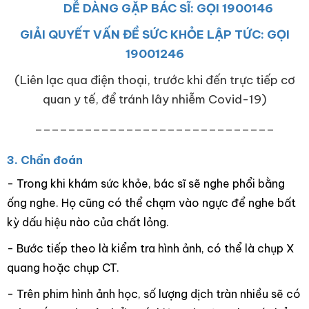
DỄ DÀNG GẶP BÁC SĨ: GỌI 1900146
GIẢI QUYẾT VẤN ĐỀ SỨC KHỎE LẬP TỨC: GỌI
19001246
(Liên lạc qua điện thoại, trước khi đến trực tiếp cơ
quan y tế, để tránh lây nhiễm Covid-19)
_____________________________
3. Chẩn đoán
- Trong khi khám sức khỏe, bác sĩ sẽ nghe phổi bằng
ống nghe. Họ cũng có thể chạm vào ngực để nghe bất
kỳ dấu hiệu nào của chất lỏng.
- Bước tiếp theo là kiểm tra hình ảnh, có thể là chụp X
quang hoặc chụp CT.
- Trên phim hình ảnh học, số lượng dịch tràn nhiều sẽ có