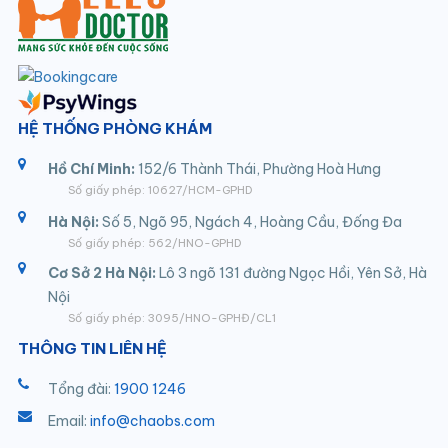
HỆ THỐNG PHÒNG KHÁM
Hồ Chí Minh:
152/6 Thành Thái, Phường Hoà Hưng
Số giấy phép: 10627/HCM-GPHD
Hà Nội:
Số 5, Ngõ 95, Ngách 4, Hoàng Cầu, Đống Đa
Số giấy phép: 562/HNO-GPHD
Cơ Sở 2 Hà Nội:
Lô 3 ngõ 131 đường Ngọc Hồi, Yên Sở, Hà
Nội
Số giấy phép: 3095/HNO-GPHĐ/CL1
THÔNG TIN LIÊN HỆ
Tổng đài:
1900 1246
Email:
info@chaobs.com