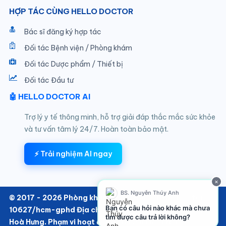
HỢP TÁC CÙNG HELLO DOCTOR
Bác sĩ đăng ký hợp tác
Đối tác Bệnh viện / Phòng khám
Đối tác Dược phẩm / Thiết bị
Đối tác Đầu tư
🤖 HELLO DOCTOR AI
Trợ lý y tế thông minh, hỗ trợ giải đáp thắc mắc sức khỏe
và tư vấn tâm lý 24/7. Hoàn toàn bảo mật.
⚡ Trải nghiệm AI ngay
×
BS. Nguyễn Thúy Anh
© 2017 - 2026 Phòng khám SKTT thuộc Hello Doctor Số:
Bạn có câu hỏi nào khác mà chưa
10627/hcm-gphd Địa chỉ: 152/6 Thành Thái, Phường
tìm được câu trả lời không?
Hoà Hưng. Phạm vi hoạt động chuyên khoa Nội