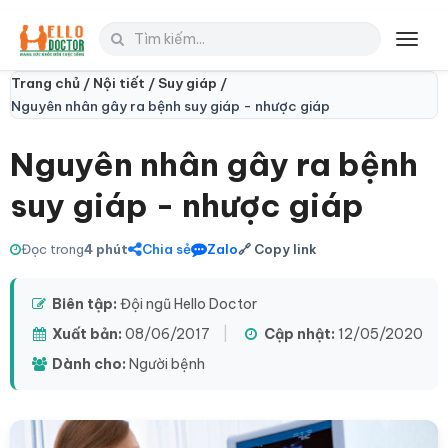
Toggl
navig
Trang chủ /
Nội tiết /
Suy giáp /
Nguyên nhân gây ra bệnh suy giáp - nhược giáp
Nguyên nhân gây ra bệnh
suy giáp - nhược giáp
Đọc trong
4 phút
Chia sẻ
Zalo
🔗 Copy link
Biên tập:
Đội ngũ Hello Doctor
Xuất bản:
08/06/2017
|
Cập nhật:
12/05/2020
Dành cho:
Người bệnh