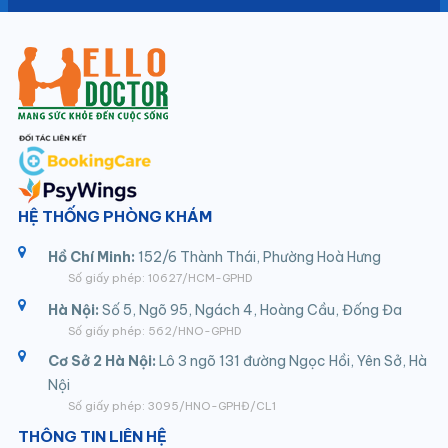
HỆ THỐNG PHÒNG KHÁM
Hồ Chí Minh:
152/6 Thành Thái, Phường Hoà Hưng
Số giấy phép: 10627/HCM-GPHD
Hà Nội:
Số 5, Ngõ 95, Ngách 4, Hoàng Cầu, Đống Đa
Số giấy phép: 562/HNO-GPHD
Cơ Sở 2 Hà Nội:
Lô 3 ngõ 131 đường Ngọc Hồi, Yên Sở, Hà
Nội
Số giấy phép: 3095/HNO-GPHĐ/CL1
THÔNG TIN LIÊN HỆ