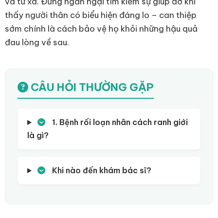
và từ xa. Đừng ngần ngại tìm kiếm sự giúp đỡ khi
thấy người thân có biểu hiện đáng lo – can thiệp
sớm chính là cách bảo vệ họ khỏi những hậu quả
đau lòng về sau.
CÂU HỎI THƯỜNG GẶP
1. Bệnh rối loạn nhân cách ranh giới
là gì?
Khi nào đến khám bác sĩ?