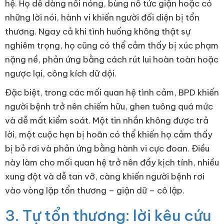
hệ. Họ dễ dàng nổi nóng, bùng nổ tức giận hoặc có
những lời nói, hành vi khiến người đối diện bị tổn
thương. Ngay cả khi tình huống không thật sự
nghiêm trọng, họ cũng có thể cảm thấy bị xúc phạm
nặng nề, phản ứng bằng cách rút lui hoàn toàn hoặc
ngược lại, công kích dữ dội.
Đặc biệt, trong các mối quan hệ tình cảm, BPD khiến
người bệnh trở nên chiếm hữu, ghen tuông quá mức
và dễ mất kiểm soát. Một tin nhắn không được trả
lời, một cuộc hẹn bị hoãn có thể khiến họ cảm thấy
bị bỏ rơi và phản ứng bằng hành vi cực đoan. Điều
này làm cho mối quan hệ trở nên đầy kịch tính, nhiều
xung đột và dễ tan vỡ, càng khiến người bệnh rơi
vào vòng lặp tổn thương – giận dữ – cô lập.
3. Tự tổn thương: lời kêu cứu