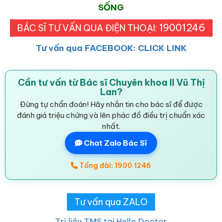
SỐNG
19001246
BÁC SĨ TƯ VẤN QUA ĐIỆN THOẠI:
Tư vấn qua FACEBOOK: CLICK LINK
Cần tư vấn từ Bác sĩ Chuyên khoa II Vũ Thị
Lan?
Đừng tự chẩn đoán! Hãy nhắn tin cho bác sĩ để được
đánh giá triệu chứng và lên phác đồ điều trị chuẩn xác
nhất.
Chat Zalo Bác Sĩ
Tổng đài: 1900 1246
Tư vấn qua ZALO
Trị liệu TMS tại Hello Doctor