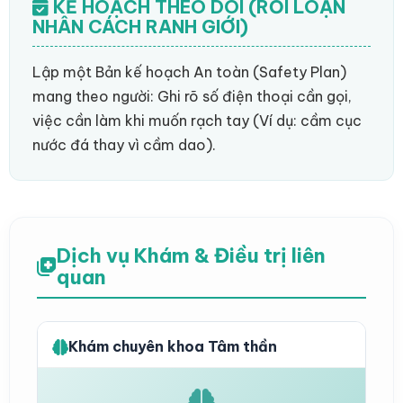
KẾ HOẠCH THEO DÕI (RỐI LOẠN
NHÂN CÁCH RANH GIỚI)
Lập một Bản kế hoạch An toàn (Safety Plan)
mang theo người: Ghi rõ số điện thoại cần gọi,
việc cần làm khi muốn rạch tay (Ví dụ: cầm cục
nước đá thay vì cầm dao).
Dịch vụ Khám & Điều trị liên
quan
Khám chuyên khoa Tâm thần