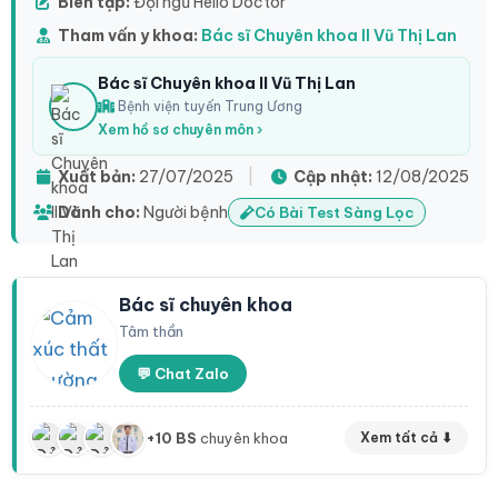
Biên tập:
Đội ngũ Hello Doctor
Tham vấn y khoa:
Bác sĩ Chuyên khoa II Vũ Thị Lan
Bác sĩ Chuyên khoa II Vũ Thị Lan
Bệnh viện tuyến Trung Ương
Xem hồ sơ chuyên môn ›
Xuất bản:
27/07/2025
|
Cập nhật:
12/08/2025
Dành cho:
Người bệnh
Có Bài Test Sàng Lọc
Bác sĩ chuyên khoa
Tâm thần
💬 Chat Zalo
+10 BS
chuyên khoa
Xem tất cả ⬇