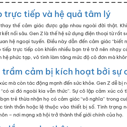
p trực tiếp và hệ quả tâm lý
ể thay thế cảm giác được gặp nhau ngoài đời thật. Khi
 kết nối sâu. Gen Z là thế hệ sử dụng điện thoại từ rất
quan hệ ngoại tuyến. Điều này dẫn đến cảm giác “biết 
 tiếp trực tiếp còn khiến nhiều bạn trẻ trở nên nhạy 
an hệ phức tạp, vô tình làm tăng mức độ cô đơn mà khô
và trầm cảm bị kích hoạt bởi sự
úc mà còn tác động mạnh đến sức khỏe. Gen Z dễ bị r
“có ai đó ngoài kia vẫn thức”. Sự cô lập cảm xúc có t
ều bạn trẻ thừa nhận họ có cảm giác “vô nghĩa” trong cu
c tinh thần hoặc lệ thuộc vào thiết bị số. Tình trạng
ôn – nơi mạng xã hội trở thành thế giới chính của họ.