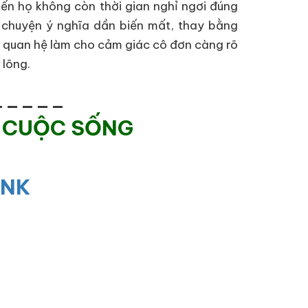
hiến họ không còn thời gian nghỉ ngơi đúng
rò chuyện ý nghĩa dần biến mất, thay bằng
i quan hệ làm cho cảm giác cô đơn càng rõ
 lõng.
_____
 CUỘC SỐNG
INK
_____