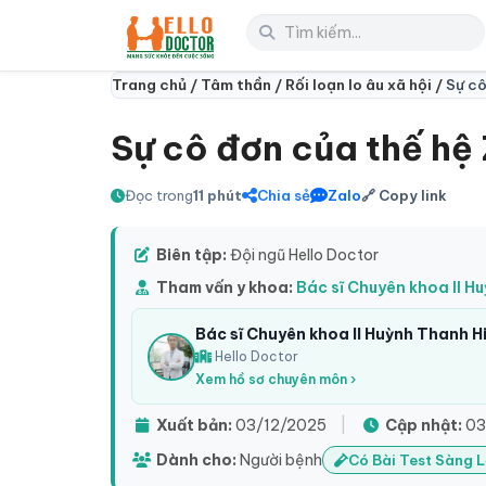
Trang chủ /
Tâm thần /
Rối loạn lo âu xã hội /
Sự cô
Sự cô đơn của thế hệ 
Đọc trong
11 phút
Chia sẻ
Zalo
🔗 Copy link
Biên tập:
Đội ngũ Hello Doctor
Tham vấn y khoa:
Bác sĩ Chuyên khoa II H
Bác sĩ Chuyên khoa II Huỳnh Thanh H
Hello Doctor
Xem hồ sơ chuyên môn ›
Xuất bản:
03/12/2025
|
Cập nhật:
03
Dành cho:
Người bệnh
Có Bài Test Sàng 