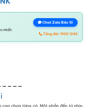
INK
Chat Zalo Bác Sĩ
ác nhất.
Tổng đài: 1900 1246
_____
i
ơn cao chưa từng có. Một phần đến từ nhịp