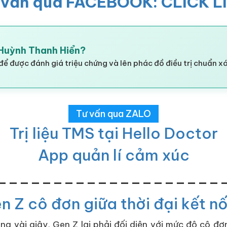
 vấn qua FACEBOOK: CLICK L
I Huỳnh Thanh Hiển?
để được đánh giá triệu chứng và lên phác đồ điều trị chuẩn x
Tư vấn qua ZALO
Trị liệu TMS tại Hello Doctor
App quản lí cảm xúc
____________________
n Z cô đơn giữa thời đại kết nố
ng vài giây, Gen Z lại phải đối diện với mức độ cô đ