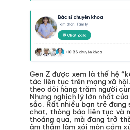
Bác sĩ chuyên khoa
Tâm thần, Tâm lý
💬 Chat Zalo
+10 BS
chuyên khoa
Gen Z được xem là thế hệ “kế
tác liên tục trên mạng xã hội
theo dõi hàng trăm người cù
Nhưng nghịch lý lớn nhất của 
sắc. Rất nhiều bạn trẻ đang
chat, thông báo liên tục và
thoáng qua, mà đang trở th
âm thầm làm xói mòn cảm xúc,