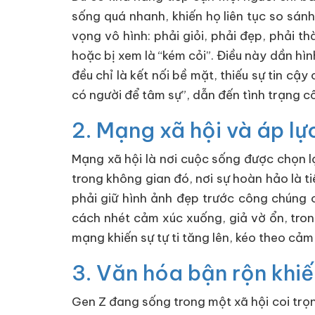
sống quá nhanh, khiến họ liên tục so sán
vọng vô hình: phải giỏi, phải đẹp, phải t
hoặc bị xem là “kém cỏi”. Điều này dần hìn
đều chỉ là kết nối bề mặt, thiếu sự tin c
có người để tâm sự”, dẫn đến tình trạng c
2. Mạng xã hội và áp lự
Mạng xã hội là nơi cuộc sống được chọn l
trong không gian đó, nơi sự hoàn hảo là 
phải giữ hình ảnh đẹp trước công chúng o
cách nhét cảm xúc xuống, giả vờ ổn, trong
mạng khiến sự tự ti tăng lên, kéo theo cảm
3. Văn hóa bận rộn khiế
Gen Z đang sống trong một xã hội coi trọng