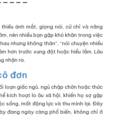
 thiếu ánh mắt, giọng nói, cử chỉ và năng
 sớm, nên nhiều bạn gặp khó khăn trong việc
nhau nhưng không thân”, “nói chuyện nhiều
cảm hơn trước xung đột hoặc hiểu lầm. Lâu
ng nhận ra.
 cô đơn
ối loạn giấc ngủ, ngủ chập chờn hoặc thức
hể kích hoạt lo âu xã hội, khiến họ sợ gặp
ộc sống, mất động lực và thu mình lại. Đây
 này đang ngày càng phổ biến, không chỉ ở