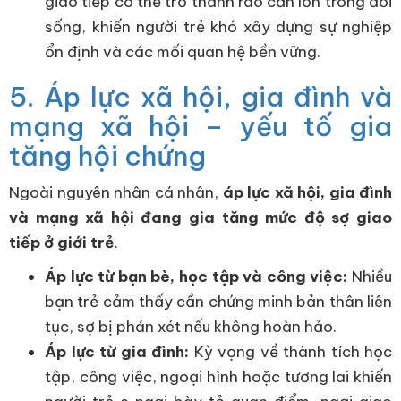
giao tiếp có thể trở thành rào cản lớn trong đời
sống, khiến người trẻ khó xây dựng sự nghiệp
ổn định và các mối quan hệ bền vững.
5. Áp lực xã hội, gia đình và
mạng xã hội – yếu tố gia
tăng hội chứng
Ngoài nguyên nhân cá nhân,
áp lực xã hội, gia đình
và mạng xã hội đang gia tăng mức độ sợ giao
tiếp ở giới trẻ
.
Áp lực từ bạn bè, học tập và công việc:
Nhiều
bạn trẻ cảm thấy cần chứng minh bản thân liên
tục, sợ bị phán xét nếu không hoàn hảo.
Áp lực từ gia đình:
Kỳ vọng về thành tích học
tập, công việc, ngoại hình hoặc tương lai khiến