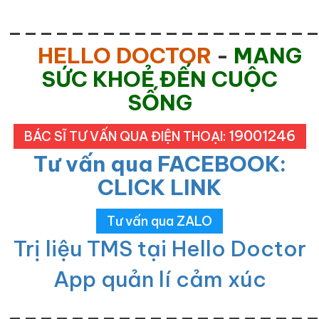
___________________
HELLO DOCTOR
-
MANG
SỨC KHOẺ ĐẾN CUỘC
SỐNG
19001246
BÁC SĨ TƯ VẤN QUA ĐIỆN THOẠI:
Tư vấn qua FACEBOOK:
CLICK LINK
Tư vấn qua ZALO
Trị liệu TMS tại Hello Doctor
App quản lí cảm xúc
___________________