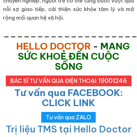
chuyên nghiệp, người trẻ có thể từng bước vượt qua
nỗi sợ giao tiếp, cải thiện sức khỏe tâm lý và mở
rộng mối quan hệ xã hội.
___________________
HELLO DOCTOR
-
MANG
SỨC KHOẺ ĐẾN CUỘC
SỐNG
19001246
BÁC SĨ TƯ VẤN QUA ĐIỆN THOẠI:
Tư vấn qua FACEBOOK:
CLICK LINK
Tư vấn qua ZALO
Trị liệu TMS tại Hello Doctor