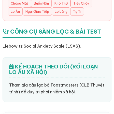
Chóng Mặt
Buồn Nôn
Khó Thở
Tiêu Chảy
Lo Âu
Ngại Giao Tiếp
Lo Lắng
Tự Ti
CÔNG CỤ SÀNG LỌC & BÀI TEST
Liebowitz Social Anxiety Scale (LSAS).
KẾ HOẠCH THEO DÕI (RỐI LOẠN
LO ÂU XÃ HỘI)
Tham gia câu lạc bộ Toastmasters (CLB Thuyết
trình) để duy trì phơi nhiễm xã hội.