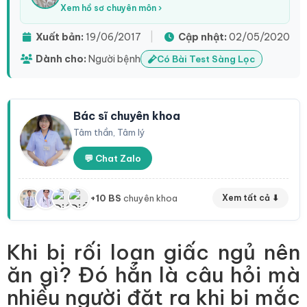
Xem hồ sơ chuyên môn ›
Xuất bản:
19/06/2017
|
Cập nhật:
02/05/2020
Dành cho:
Người bệnh
Có Bài Test Sàng Lọc
Bác sĩ chuyên khoa
Tâm thần, Tâm lý
💬 Chat Zalo
+10 BS
chuyên khoa
Xem tất cả ⬇
Khi bị rối loạn giấc ngủ nên
ăn gì? Đó hẳn là câu hỏi mà
nhiều người đặt ra khi bị mắc