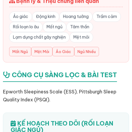
Bệnh lý & Triệu chứng liên quan
Ảo giác
Động kinh
Hoang tưởng
Trầm cảm
Rối loạn lo âu
Mất ngủ
Tâm thần
Lạm dụng chất gây nghiện
Mệt mỏi
Mất Ngủ
Mệt Mỏi
Ảo Giác
Ngủ Nhiều
CÔNG CỤ SÀNG LỌC & BÀI TEST
Epworth Sleepiness Scale (ESS), Pittsburgh Sleep
Quality Index (PSQI).
KẾ HOẠCH THEO DÕI (RỐI LOẠN
GIẤC NGỦ)