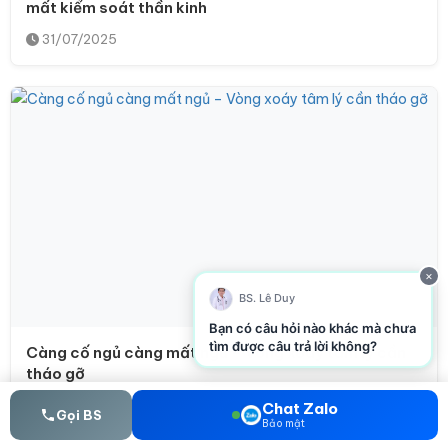
mất kiểm soát thần kinh
31/07/2025
×
BS. Lê Duy
Bạn có câu hỏi nào khác mà chưa
tìm được câu trả lời không?
Càng cố ngủ càng mất ngủ – Vòng xoáy tâm lý cần
tháo gỡ
30/07/2025
Chat Zalo
Gọi BS
Bảo mật