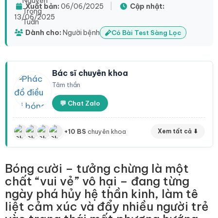
Xuất bản:
06/06/2025
|
Cập nhật:
13/06/2025
Dành cho:
Người bệnh
Có Bài Test Sàng Lọc
Bác sĩ chuyên khoa
Tâm thần
💬 Chat Zalo
+10 BS
chuyên khoa
Xem tất cả ⬇
Bóng cười – tưởng chừng là một
chất “vui vẻ” vô hại – đang từng
ngày phá hủy hệ thần kinh, làm tê
liệt cảm xúc và đẩy nhiều người trẻ