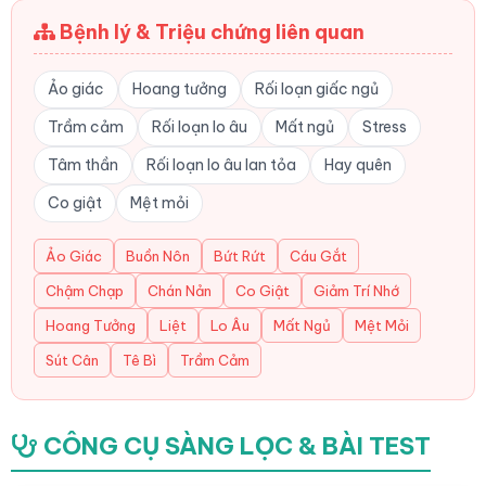
Bệnh lý & Triệu chứng liên quan
Ảo giác
Hoang tưởng
Rối loạn giấc ngủ
Trầm cảm
Rối loạn lo âu
Mất ngủ
Stress
Tâm thần
Rối loạn lo âu lan tỏa
Hay quên
Co giật
Mệt mỏi
Ảo Giác
Buồn Nôn
Bứt Rứt
Cáu Gắt
Chậm Chạp
Chán Nản
Co Giật
Giảm Trí Nhớ
Hoang Tưởng
Liệt
Lo Âu
Mất Ngủ
Mệt Mỏi
Sút Cân
Tê Bì
Trầm Cảm
CÔNG CỤ SÀNG LỌC & BÀI TEST