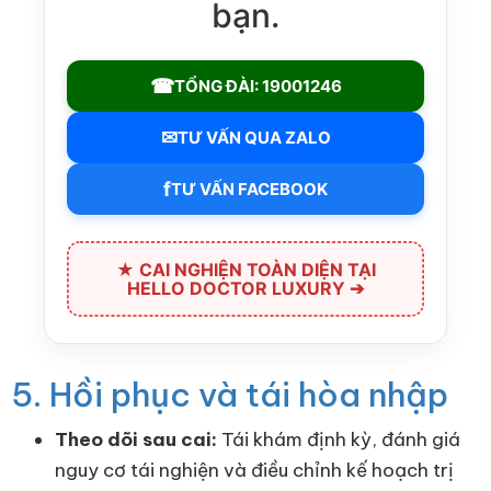
bạn.
☎
TỔNG ĐÀI: 19001246
✉
TƯ VẤN QUA ZALO
f
TƯ VẤN FACEBOOK
★ CAI NGHIỆN TOÀN DIỆN TẠI
HELLO DOCTOR LUXURY ➔
5. Hồi phục và tái hòa nhập
Theo dõi sau cai:
Tái khám định kỳ, đánh giá
nguy cơ tái nghiện và điều chỉnh kế hoạch trị