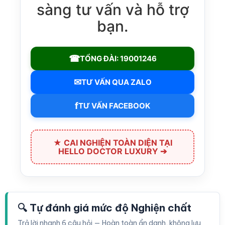
sàng tư vấn và hỗ trợ
bạn.
☎
TỔNG ĐÀI: 19001246
✉
TƯ VẤN QUA ZALO
f
TƯ VẤN FACEBOOK
★ CAI NGHIỆN TOÀN DIỆN TẠI
HELLO DOCTOR LUXURY ➔
🔍 Tự đánh giá mức độ Nghiện chất
Trả lời nhanh 6 câu hỏi — Hoàn toàn ẩn danh, không lưu