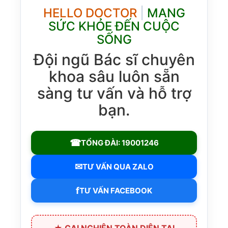
HELLO DOCTOR
|
MANG
SỨC KHỎE ĐẾN CUỘC
SỐNG
Đội ngũ Bác sĩ chuyên
khoa sâu luôn sẵn
sàng tư vấn và hỗ trợ
bạn.
☎
TỔNG ĐÀI: 19001246
✉
TƯ VẤN QUA ZALO
f
TƯ VẤN FACEBOOK
★ CAI NGHIỆN TOÀN DIỆN TẠI