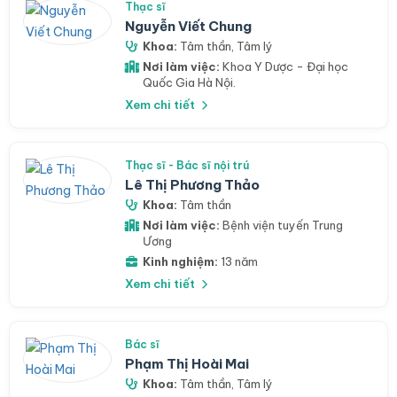
Thạc sĩ
Nguyễn Viết Chung
Khoa:
Tâm thần
,
Tâm lý
Nơi làm việc:
Khoa Y Dược - Đại học
Quốc Gia Hà Nội.
Xem chi tiết
Thạc sĩ - Bác sĩ nội trú
Lê Thị Phương Thảo
Khoa:
Tâm thần
Nơi làm việc:
Bệnh viện tuyến Trung
Ương
Kinh nghiệm:
13 năm
Xem chi tiết
Bác sĩ
Phạm Thị Hoài Mai
Khoa:
Tâm thần
,
Tâm lý