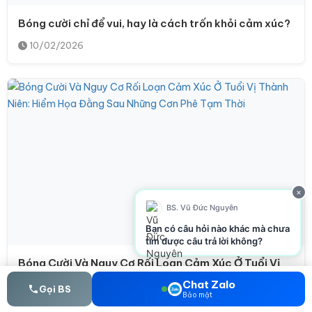
Bóng cười chỉ để vui, hay là cách trốn khỏi cảm xúc?
10/02/2026
×
BS. Vũ Đức Nguyên
Bạn có câu hỏi nào khác mà chưa
tìm được câu trả lời không?
Bóng Cười Và Nguy Cơ Rối Loạn Cảm Xúc Ở Tuổi Vị
Thành Niên: Hiểm Họa Đằng Sau Những Cơn Phê Tạm
Chat Zalo
Gọi BS
Thời
Bảo mật