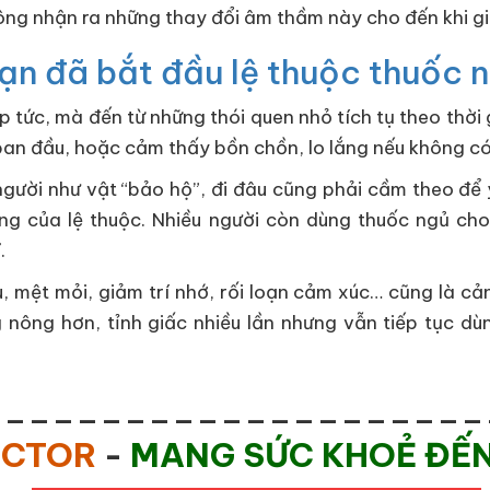
không nhận ra những thay đổi âm thầm này cho đến khi 
ạn đã bắt đầu lệ thuộc thuốc 
 tức, mà đến từ những thói quen nhỏ tích tụ theo thời 
 ban đầu, hoặc cảm thấy bồn chồn, lo lắng nếu không c
gười như vật “bảo hộ”, đi đâu cũng phải cầm theo để 
 ràng của lệ thuộc. Nhiều người còn dùng thuốc ngủ c
.
, mệt mỏi, giảm trí nhớ, rối loạn cảm xúc… cũng là c
 nông hơn, tỉnh giấc nhiều lần nhưng vẫn tiếp tục dù
_____________________
OCTOR
-
MANG SỨC KHOẺ ĐẾ