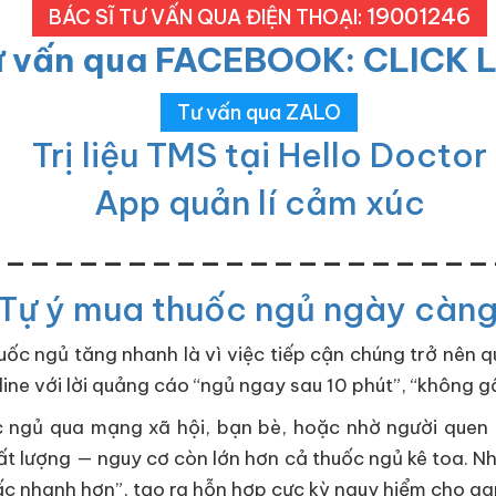
19001246
BÁC SĨ TƯ VẤN QUA ĐIỆN THOẠI:
ư vấn qua FACEBOOK: CLICK 
Tư vấn qua ZALO
Trị liệu TMS tại Hello Doctor
App quản lí cảm xúc
_____________________
: Tự ý mua thuốc ngủ ngày càn
ốc ngủ tăng nhanh là vì việc tiếp cận chúng trở nên qu
ine với lời quảng cáo “ngủ ngay sau 10 phút”, “không g
c ngủ qua mạng xã hội, bạn bè, hoặc nhờ người quen 
t lượng — nguy cơ còn lớn hơn cả thuốc ngủ kê toa. Nh
ấc nhanh hơn”, tạo ra hỗn hợp cực kỳ nguy hiểm cho ga