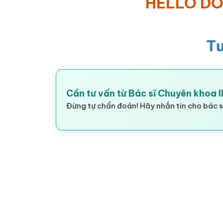
HELLO D
T
Cần tư vấn từ Bác sĩ Chuyên khoa 
Đừng tự chẩn đoán! Hãy nhắn tin cho bác sĩ
___