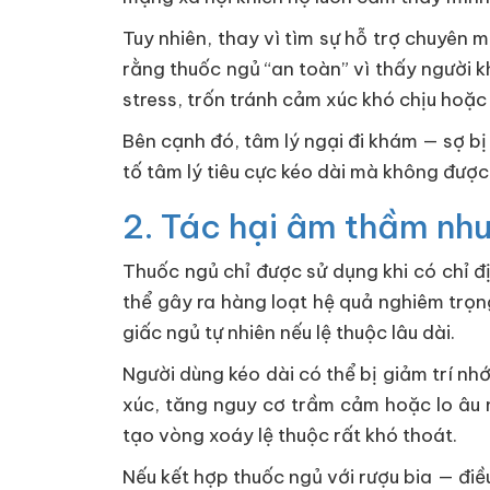
Tuy nhiên, thay vì tìm sự hỗ trợ chuyên 
rằng thuốc ngủ “an toàn” vì thấy người 
stress, trốn tránh cảm xúc khó chịu hoặc 
Bên cạnh đó, tâm lý ngại đi khám — sợ bị 
tố tâm lý tiêu cực kéo dài mà không được
2. Tác hại âm thầm như
Thuốc ngủ chỉ được sử dụng khi có chỉ đị
thể gây ra hàng loạt hệ quả nghiêm trọn
giấc ngủ tự nhiên nếu lệ thuộc lâu dài.
Người dùng kéo dài có thể bị giảm trí nh
xúc, tăng nguy cơ trầm cảm hoặc lo âu 
tạo vòng xoáy lệ thuộc rất khó thoát.
Nếu kết hợp thuốc ngủ với rượu bia — điề