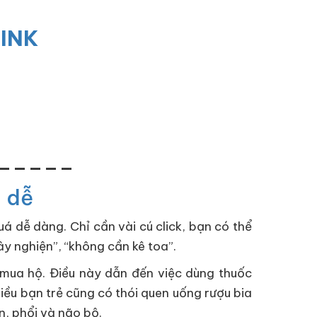
LINK
_____
g dễ
á dễ dàng. Chỉ cần vài cú click, bạn có thể
ây nghiện”, “không cần kê toa”.
mua hộ. Điều này dẫn đến việc dùng thuốc
iều bạn trẻ cũng có thói quen uống rượu bia
n, phổi và não bộ.