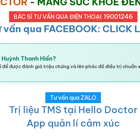
OCTOR
-
MANG SỨC KHOẺ ĐẾ
19001246
BÁC SĨ TƯ VẤN QUA ĐIỆN THOẠI:
ư vấn qua FACEBOOK: CLICK 
II Huỳnh Thanh Hiển?
 để được đánh giá triệu chứng và lên phác đồ điều trị chuẩn 
Tư vấn qua ZALO
Trị liệu TMS tại Hello Doctor
App quản lí cảm xúc
_____________________