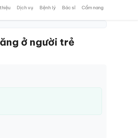
 thiệu
Dịch vụ
Bệnh lý
Bác sĩ
Cẩm nang
ăng ở người trẻ