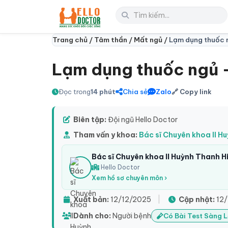
Trang chủ /
Tâm thần /
Mất ngủ /
Lạm dụng thuốc n
Lạm dụng thuốc ngủ –
Đọc trong
14 phút
Chia sẻ
Zalo
🔗 Copy link
Biên tập:
Đội ngũ Hello Doctor
Tham vấn y khoa:
Bác sĩ Chuyên khoa II H
Bác sĩ Chuyên khoa II Huỳnh Thanh H
Hello Doctor
Xem hồ sơ chuyên môn ›
Xuất bản:
12/12/2025
|
Cập nhật:
12/
Dành cho:
Người bệnh
Có Bài Test Sàng 