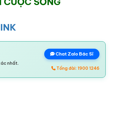
N CUỘC SỐNG
LINK
Chat Zalo Bác Sĩ
xác nhất.
Tổng đài: 1900 1246
_____