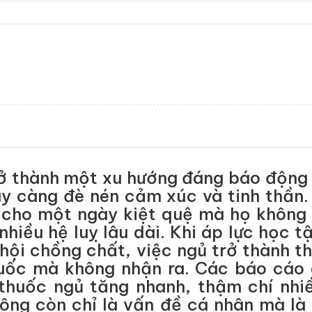
 thành một xu hướng đáng báo động ở 
y càng đè nén cảm xúc và tinh thần.
 cho một ngày kiệt quệ mà họ không b
hiều hệ luỵ lâu dài. Khi áp lực học t
hội chồng chất, việc ngủ trở thành th
huốc mà không nhận ra. Các báo cáo 
 thuốc ngủ tăng nhanh, thậm chí nhi
ông còn chỉ là vấn đề cá nhân mà là 