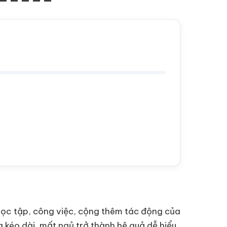
g học tập, công việc, cộng thêm tác động của
 kéo dài, mất ngủ trở thành hệ quả dễ hiểu.