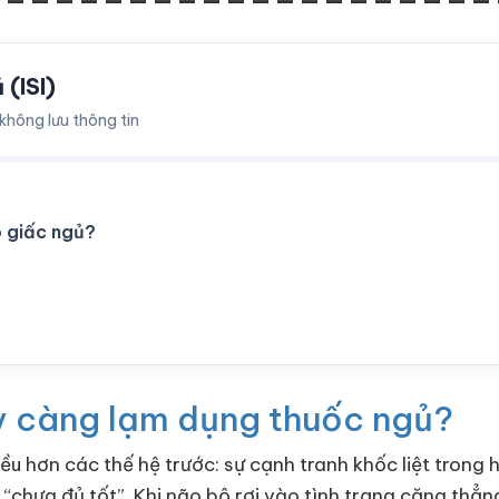
(ISI)
không lưu thông tin
o giấc ngủ?
ày càng lạm dụng thuốc ngủ?
iều hơn các thế hệ trước: sự cạnh tranh khốc liệt tron
“chưa đủ tốt”. Khi não bộ rơi vào tình trạng căng thẳng