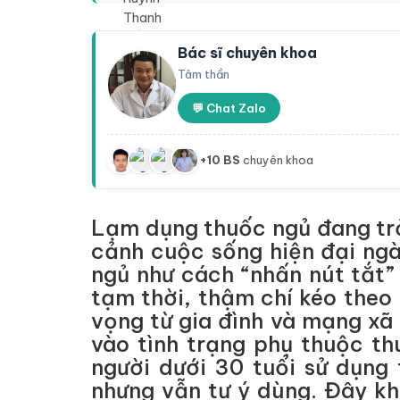
Bác sĩ chuyên khoa
Tâm thần
💬 Chat Zalo
+10 BS
chuyên khoa
Lạm dụng thuốc ngủ đang trở
cảnh cuộc sống hiện đại ngà
ngủ như cách “nhấn nút tắt”
tạm thời, thậm chí kéo theo n
vọng từ gia đình và mạng xã 
vào tình trạng phụ thuộc t
người dưới 30 tuổi sử dụng
nhưng vẫn tự ý dùng. Đây kh