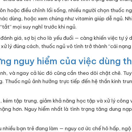
môn hoặc điều chỉnh lối sống, nhiều người chọn thuốc n
khác dùng, hoặc xem chúng như vitamin giúp dễ ngủ. N
“tắt” mọi suy nghĩ trước khi ngủ.
đánh giá, sợ bị cho là yếu đuối — càng khiến việc tự ý 
 xử lý đúng cách, thuốc ngủ vô tình trở thành “cái nạn
ng nguy hiểm của việc dùng th
nh, và ngay cả lúc đó cũng cần theo dõi chặt chẽ. Tuy
g. Thuốc ngủ ảnh hưởng trực tiếp đến hệ thần kinh tru
ớ, kém tập trung, giảm khả năng học tập và xử lý công 
nặng hơn. Nguy hiểm nhất là tình trạng tăng dung nạp
u nhiều bạn trẻ đang làm — nguy cơ ức chế hô hấp, ngộ