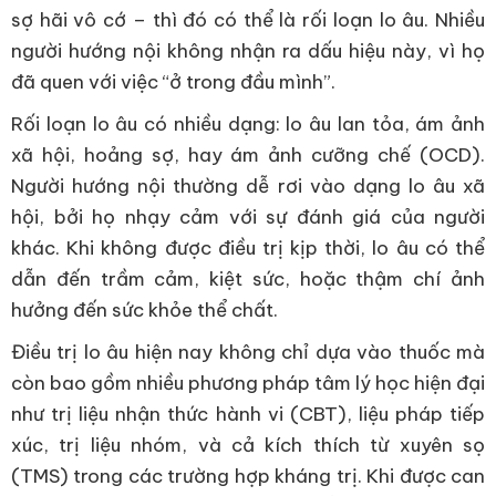
sợ hãi vô cớ – thì đó có thể là rối loạn lo âu. Nhiều
người hướng nội không nhận ra dấu hiệu này, vì họ
đã quen với việc “ở trong đầu mình”.
Rối loạn lo âu có nhiều dạng: lo âu lan tỏa, ám ảnh
xã hội, hoảng sợ, hay ám ảnh cưỡng chế (OCD).
Người hướng nội thường dễ rơi vào dạng lo âu xã
hội, bởi họ nhạy cảm với sự đánh giá của người
khác. Khi không được điều trị kịp thời, lo âu có thể
dẫn đến trầm cảm, kiệt sức, hoặc thậm chí ảnh
hưởng đến sức khỏe thể chất.
Điều trị lo âu hiện nay không chỉ dựa vào thuốc mà
còn bao gồm nhiều phương pháp tâm lý học hiện đại
như trị liệu nhận thức hành vi (CBT), liệu pháp tiếp
xúc, trị liệu nhóm, và cả kích thích từ xuyên sọ
(TMS) trong các trường hợp kháng trị. Khi được can