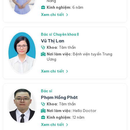
Nẵng
Kinh nghiệm:
6 năm
Xem chi tiết
Bác sĩ Chuyên khoa II
Vũ Thị Lan
Khoa:
Tâm thần
Nơi làm việc:
Bệnh viện tuyến Trung
Ương
Xem chi tiết
Bác sĩ
Phạm Hồng Phát
Khoa:
Tâm thần
Nơi làm việc:
Hello Doctor
Kinh nghiệm:
12 năm
Xem chi tiết