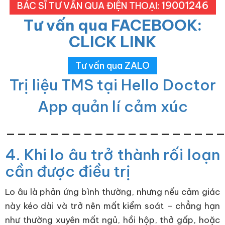
19001246
BÁC SĨ TƯ VẤN QUA ĐIỆN THOẠI:
Tư vấn qua FACEBOOK:
CLICK LINK
Tư vấn qua ZALO
Trị liệu TMS tại Hello Doctor
App quản lí cảm xúc
___________________
4. Khi lo âu trở thành rối loạn
cần được điều trị
Lo âu là phản ứng bình thường, nhưng nếu cảm giác
này kéo dài và trở nên mất kiểm soát – chẳng hạn
như thường xuyên mất ngủ, hồi hộp, thở gấp, hoặc