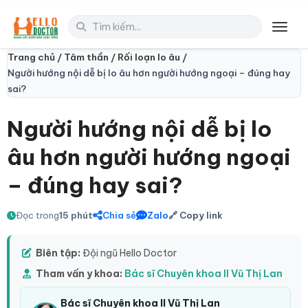
Toggl
Trang chủ /
Tâm thần /
Rối loạn lo âu /
Người hướng nội dễ bị lo âu hơn người hướng ngoại – đúng hay
sai?
Người hướng nội dễ bị lo
âu hơn người hướng ngoại
– đúng hay sai?
Đọc trong
15 phút
Chia sẻ
Zalo
🔗 Copy link
Biên tập:
Đội ngũ Hello Doctor
Tham vấn y khoa:
Bác sĩ Chuyên khoa II Vũ Thị Lan
Bác sĩ Chuyên khoa II Vũ Thị Lan