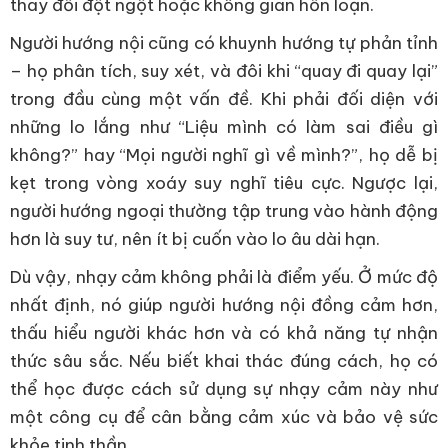
thay đổi đột ngột hoặc không gian hỗn loạn.
Người hướng nội cũng có khuynh hướng tự phản tỉnh
– họ phân tích, suy xét, và đôi khi “quay đi quay lại”
trong đầu cùng một vấn đề. Khi phải đối diện với
những lo lắng như “Liệu mình có làm sai điều gì
không?” hay “Mọi người nghĩ gì về mình?”, họ dễ bị
kẹt trong vòng xoáy suy nghĩ tiêu cực. Ngược lại,
người hướng ngoại thường tập trung vào hành động
hơn là suy tư, nên ít bị cuốn vào lo âu dài hạn.
Dù vậy, nhạy cảm không phải là điểm yếu. Ở mức độ
nhất định, nó giúp người hướng nội đồng cảm hơn,
thấu hiểu người khác hơn và có khả năng tự nhận
thức sâu sắc. Nếu biết khai thác đúng cách, họ có
thể học được cách sử dụng sự nhạy cảm này như
một công cụ để cân bằng cảm xúc và bảo vệ sức
khỏe tinh thần.