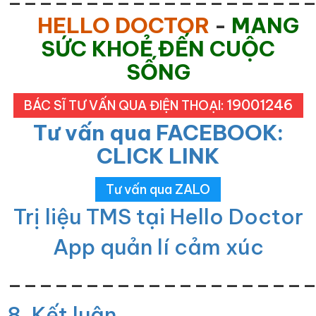
HELLO DOCTOR
-
MANG
SỨC KHOẺ ĐẾN CUỘC
SỐNG
19001246
BÁC SĨ TƯ VẤN QUA ĐIỆN THOẠI:
Tư vấn qua FACEBOOK:
CLICK LINK
Tư vấn qua ZALO
Trị liệu TMS tại Hello Doctor
App quản lí cảm xúc
___________________
8. Kết luận