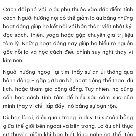
Cách đối phó với lo âu phụ thuộc vào đặc điểm tính
cách. Người hướng nội có thể giảm lo âu bằng những
hoạt động giúp họ kết nối với bản thân: viết nhật ký,
đọc sách, thiền, yoga hoặc gặp chuyên gia trị liệu
tâm lý. Những hoạt động này giúp họ hiểu rõ nguồn
gốc nỗi lo và học cách điều chỉnh suy nghĩ thay vì
kìm nén.
Người hướng ngoại lại tìm thấy sự an ủi thông qua
hành động – gặp gỡ bạn bè, hoạt động thể thao, du
lịch, hoặc tham gia cộng đồng. Tuy nhiên, họ cũng
cần học cách tĩnh tâm để hiểu sâu cảm xúc của
mình thay vì chỉ “lấp đầy” nó bằng sự bận rộn.
Dù bạn là ai, điều quan trọng là duy trì sự cân bằng
giữa thế giới bên ngoài và bên trong. Lo âu chỉ thực
sự thuyên giảm khi bạn biết lắng nghe cơ thể, tôn