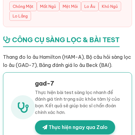
Chóng Mặt
Mất Ngủ
Mệt Mỏi
Lo Âu
Khó Ngủ
Lo Lắng
CÔNG CỤ SÀNG LỌC & BÀI TEST
Thang đo lo âu Hamilton (HAM-A), Bộ câu hỏi sàng lọc
lo âu (GAD-7), Bảng đánh giá lo âu Beck (BAI).
gad-7
Thực hiện bài test sàng lọc nhanh để
đánh giá tình trạng sức khỏe tâm lý của
bạn. Kết quả sẽ giúp bác sĩ chẩn đoán
chính xác hơn.
Thực hiện ngay qua Zalo