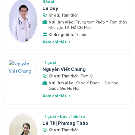
Bác sĩ
Lê Duy
Khoa:
Tâm thần
Nơi làm việc:
Trung tâm Pháp Y Tâm thần
Khu vực TP. Hồ Chí Minh
Kinh nghiệm:
17 năm
Xem chi tiết
Thạc sĩ
Nguyễn Viết Chung
Khoa:
Tâm thần
,
Tâm lý
Nơi làm việc:
Khoa Y Dược - Đại học
Quốc Gia Hà Nội.
Xem chi tiết
Thạc sĩ - Bác sĩ nội trú
Lê Thị Phương Thảo
Khoa:
Tâm thần