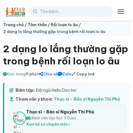
Toggl
Trang chủ /
Tâm thần /
Rối loạn lo âu /
2 dạng lo lắng thường gặp trong bệnh rối loạn lo âu
2 dạng lo lắng thường gặp
trong bệnh rối loạn lo âu
Đọc trong
11 phút
Chia sẻ
Zalo
🔗 Copy link
Biên tập:
Đội ngũ Hello Doctor
Tham vấn y khoa:
Thạc sĩ - Bác sĩ Nguyễn Thi Phú
Thạc sĩ - Bác sĩ Nguyễn Thi Phú
Bệnh viện Đại Học Y Dược
Xem hồ sơ chuyên môn ›