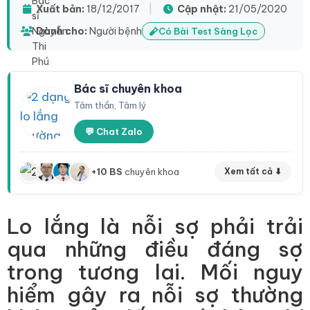
Xuất bản:
18/12/2017
|
Cập nhật:
21/05/2020
Dành cho:
Người bệnh
Có Bài Test Sàng Lọc
Bác sĩ chuyên khoa
Tâm thần, Tâm lý
💬 Chat Zalo
+10 BS
chuyên khoa
Xem tất cả ⬇
Lo lắng là nỗi sợ phải trải
qua những điều đáng sợ
trong tương lai. Mối nguy
hiểm gây ra nỗi sợ thường