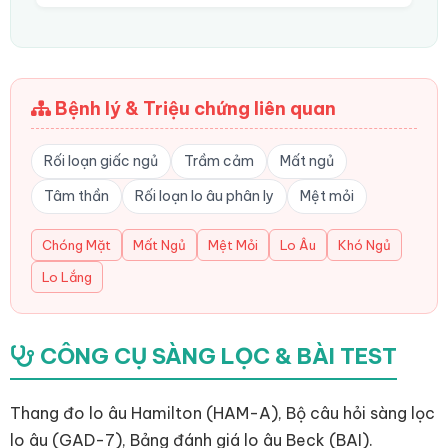
Bệnh lý & Triệu chứng liên quan
Rối loạn giấc ngủ
Trầm cảm
Mất ngủ
Tâm thần
Rối loạn lo âu phân ly
Mệt mỏi
Chóng Mặt
Mất Ngủ
Mệt Mỏi
Lo Âu
Khó Ngủ
Lo Lắng
CÔNG CỤ SÀNG LỌC & BÀI TEST
Thang đo lo âu Hamilton (HAM-A), Bộ câu hỏi sàng lọc
lo âu (GAD-7), Bảng đánh giá lo âu Beck (BAI).