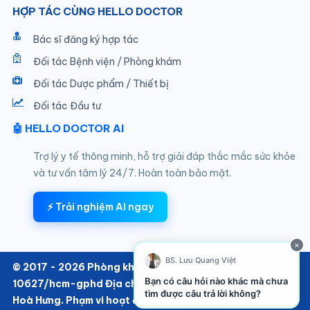
HỢP TÁC CÙNG HELLO DOCTOR
Bác sĩ đăng ký hợp tác
Đối tác Bệnh viện / Phòng khám
Đối tác Dược phẩm / Thiết bị
Đối tác Đầu tư
🤖 HELLO DOCTOR AI
Trợ lý y tế thông minh, hỗ trợ giải đáp thắc mắc sức khỏe
và tư vấn tâm lý 24/7. Hoàn toàn bảo mật.
⚡ Trải nghiệm AI ngay
×
BS. Lưu Quang Việt
© 2017 - 2026 Phòng khám SKTT thuộc Hello Doctor Số:
Bạn có câu hỏi nào khác mà chưa
10627/hcm-gphd Địa chỉ: 152/6 Thành Thái, Phường
tìm được câu trả lời không?
Hoà Hưng. Phạm vi hoạt động chuyên khoa Nội