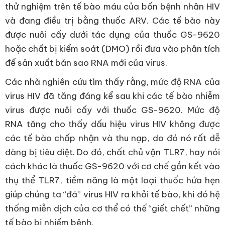
thử nghiệm trên tế bào máu của bốn bệnh nhân HIV
và đang điều trị bằng thuốc ARV. Các tế bào này
được nuôi cấy dưới tác dụng của thuốc GS-9620
hoặc chất bị kiểm soát (DMO) rồi đưa vào phân tích
để sản xuất bản sao RNA mới của virus.
Các nhà nghiên cứu tìm thấy rằng, mức độ RNA của
virus HIV đã tăng đáng kể sau khi các tế bào nhiễm
virus được nuôi cấy với thuốc GS-9620. Mức độ
RNA tăng cho thấy dấu hiệu virus HIV không được
các tế bào chấp nhận và thu nạp, do đó nó rất dễ
dàng bị tiêu diệt. Do đó, chất chủ vận TLR7, hay nói
cách khác là thuốc GS-9620 với cơ chế gắn kết vào
thụ thể TLR7, tiềm năng là một loại thuốc hứa hẹn
giúp chúng ta “đá” virus HIV ra khỏi tế bào, khi đó hệ
thống miễn dịch của cơ thể có thế “giết chết” những
tế bào bị nhiếm bệnh.