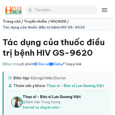
Toggl
navig
Trang chủ /
Truyền nhiễm /
HIV/AIDS /
Tác dụng của thuốc điều trị bệnh HIV GS-9620
Tác dụng của thuốc điều
trị bệnh HIV GS-9620
Đọc trong
6 phút
Chia sẻ
Zalo
🔗 Copy link
Biên tập:
Đội ngũ Hello Doctor
Tham vấn y khoa:
Thạc sĩ - Bác sĩ Lưu Quang Việt
Thạc sĩ - Bác sĩ Lưu Quang Việt
Bệnh Viện Trưng Vương
Xem hồ sơ chuyên môn ›