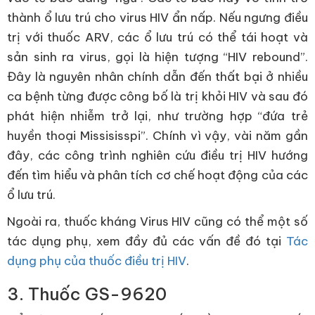
thành ổ lưu trú cho virus HIV ẩn nấp. Nếu ngưng điều
trị với thuốc ARV, các ổ lưu trú có thể tái hoạt và
sản sinh ra virus, gọi là hiện tượng “HIV rebound”.
Đây là nguyên nhân chính dẫn đến thất bại ở nhiều
ca bệnh từng được công bố là trị khỏi HIV và sau đó
phát hiện nhiễm trở lại, như trường hợp “đứa trẻ
huyền thoại Missisisspi”. Chính vì vậy, vài năm gần
đây, các công trình nghiên cứu điều trị HIV hướng
đến tìm hiểu và phân tích cơ chế hoạt động của các
ổ lưu trú.
Ngoài ra, thuốc kháng Virus HIV cũng có thể một số
tác dụng phụ, xem đầy đủ các vấn đề đó tại
Tác
dụng phụ của thuốc điều trị HIV
.
3. Thuốc GS-9620