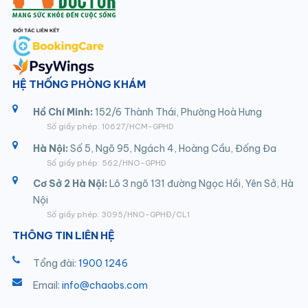
HỆ THỐNG PHÒNG KHÁM
Hồ Chí Minh:
152/6 Thành Thái, Phường Hoà Hưng
Số giấy phép: 10627/HCM-GPHD
Hà Nội:
Số 5, Ngõ 95, Ngách 4, Hoàng Cầu, Đống Đa
Số giấy phép: 562/HNO-GPHD
Cơ Sở 2 Hà Nội:
Lô 3 ngõ 131 đường Ngọc Hồi, Yên Sở, Hà
Nội
Số giấy phép: 3095/HNO-GPHĐ/CL1
THÔNG TIN LIÊN HỆ
Tổng đài:
1900 1246
Email:
info@chaobs.com