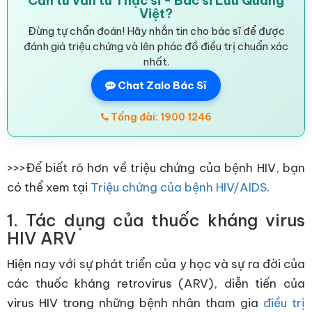
Cần tư vấn từ Thạc sĩ - Bác sĩ Lưu Quang
Việt?
Đừng tự chẩn đoán! Hãy nhắn tin cho bác sĩ để được
đánh giá triệu chứng và lên phác đồ điều trị chuẩn xác
nhất.
Chat Zalo Bác Sĩ
Tổng đài: 1900 1246
>>>Để biết rõ hơn về triệu chứng của bệnh HIV, bạn
có thể xem tại
Triệu chứng của bệnh HIV/AIDS
.
1. Tác dụng của thuốc kháng virus
HIV ARV
Hiện nay với sự phát triển của y học và sự ra đời của
các thuốc kháng retrovirus (ARV), diễn tiến của
virus HIV trong những bệnh nhân tham gia
điều trị