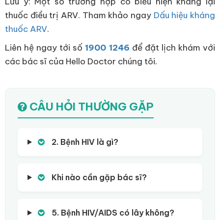
Lưu ý: Một số trường hợp có biểu hiện kháng lại
thuốc điều trị ARV. Tham khảo ngay
Dấu hiệu kháng
thuốc ARV
.
Liên hệ ngay tới số
1900 1246
để đặt lịch khám với
các bác sĩ của Hello Doctor chúng tôi.
CÂU HỎI THƯỜNG GẶP
2. Bệnh HIV là gì?
Khi nào cần gặp bác sĩ?
5. Bệnh HIV/AIDS có lây không?