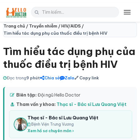
Toggl
navig
Trang chủ /
Truyền nhiễm /
HIV/AIDS /
Tìm hiểu tác dụng phụ của thuốc điều trị bệnh HIV
Tìm hiểu tác dụng phụ của
thuốc điều trị bệnh HIV
Đọc trong
9 phút
Chia sẻ
Zalo
🔗 Copy link
Biên tập:
Đội ngũ Hello Doctor
Tham vấn y khoa:
Thạc sĩ - Bác sĩ Lưu Quang Việt
Thạc sĩ - Bác sĩ Lưu Quang Việt
Bệnh Viện Trưng Vương
Xem hồ sơ chuyên môn ›