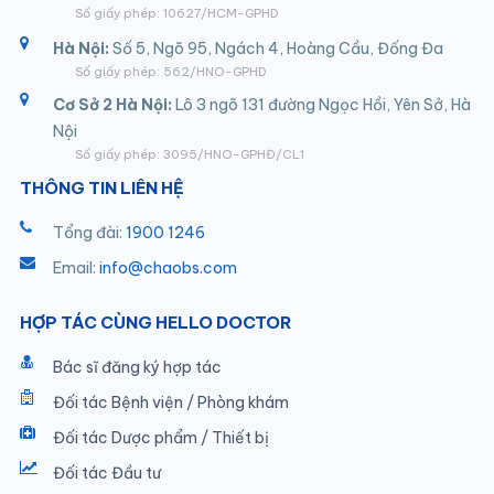
Số giấy phép: 10627/HCM-GPHD
Hà Nội:
Số 5, Ngõ 95, Ngách 4, Hoàng Cầu, Đống Đa
Số giấy phép: 562/HNO-GPHD
Cơ Sở 2 Hà Nội:
Lô 3 ngõ 131 đường Ngọc Hồi, Yên Sở, Hà
Nội
Số giấy phép: 3095/HNO-GPHĐ/CL1
THÔNG TIN LIÊN HỆ
Tổng đài:
1900 1246
Email:
info@chaobs.com
HỢP TÁC CÙNG HELLO DOCTOR
Bác sĩ đăng ký hợp tác
Đối tác Bệnh viện / Phòng khám
Đối tác Dược phẩm / Thiết bị
Đối tác Đầu tư