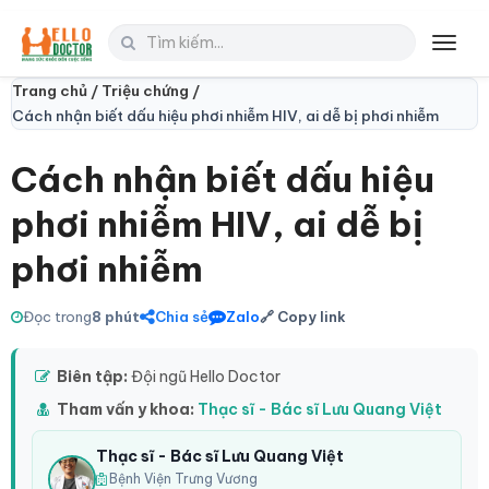
Toggl
navig
Trang chủ /
Triệu chứng /
Cách nhận biết dấu hiệu phơi nhiễm HIV, ai dễ bị phơi nhiễm
Cách nhận biết dấu hiệu
phơi nhiễm HIV, ai dễ bị
phơi nhiễm
Đọc trong
8 phút
Chia sẻ
Zalo
🔗 Copy link
Biên tập:
Đội ngũ Hello Doctor
Tham vấn y khoa:
Thạc sĩ - Bác sĩ Lưu Quang Việt
Thạc sĩ - Bác sĩ Lưu Quang Việt
Bệnh Viện Trưng Vương