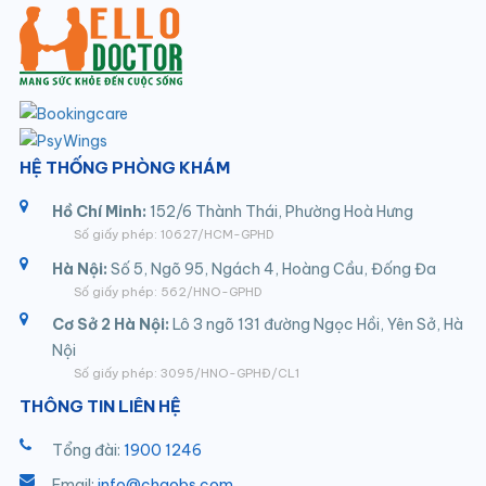
HỆ THỐNG PHÒNG KHÁM
Hồ Chí Minh:
152/6 Thành Thái, Phường Hoà Hưng
Số giấy phép: 10627/HCM-GPHD
Hà Nội:
Số 5, Ngõ 95, Ngách 4, Hoàng Cầu, Đống Đa
Số giấy phép: 562/HNO-GPHD
Cơ Sở 2 Hà Nội:
Lô 3 ngõ 131 đường Ngọc Hồi, Yên Sở, Hà
Nội
Số giấy phép: 3095/HNO-GPHĐ/CL1
THÔNG TIN LIÊN HỆ
Tổng đài:
1900 1246
Email:
info@chaobs.com