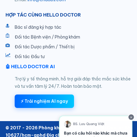
HỢP TÁC CÙNG HELLO DOCTOR
Bác sĩ đăng ký hợp tác
Đối tác Bệnh viện / Phòng khám
Đối tác Dược phẩm / Thiết bị
Đối tác Đầu tư
🤖 HELLO DOCTOR AI
Trợ lý y tế thông minh, hỗ trợ giải đáp thắc mắc sức khỏe
và tư vấn tâm lý 24/7. Hoàn toàn bảo mật.
⚡ Trải nghiệm AI ngay
×
BS. Lưu Quang Việt
© 2017 - 2026 Phòng khám SKTT thuộc Hello Doctor Số:
Bạn có câu hỏi nào khác mà chưa
10627/hcm-gphd Địa chỉ: 152/6 Thành Thái, Phường