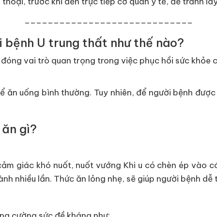
 thoại, trước khi đến trực tiếp cơ quan y tế, để tránh l
_____________________________
 bệnh U trung thất như thế nào?
, đóng vai trò quan trọng trong việc phục hồi sức khỏe
hể ăn uống bình thường. Tuy nhiên, để người bệnh đượ
 ăn gì?
cảm giác khó nuốt, nuốt vướng Khi u có chèn ép vào c
ành nhiều lần. Thức ăn lỏng nhẹ, sẽ giúp người bệnh dễ
ăng cường sức đề kháng như: