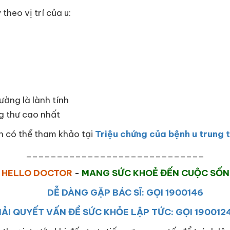
theo vị trí của u:
ường là lành tính
ng thư cao nhất
ạn có thể tham khảo tại
Triệu chứng của bệnh u trung 
_____________________________
HELLO DOCTOR
-
MANG SỨC KHOẺ ĐẾN CUỘC SỐ
DỄ DÀNG GẶP BÁC SĨ: GỌI 1900146
IẢI QUYẾT VẤN ĐỀ SỨC KHỎE LẬP TỨC: GỌI 190012