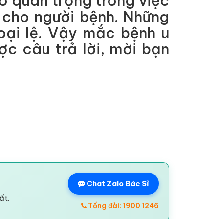
rò quan trọng trong việc
 cho người bệnh. Những
oại lệ. Vậy mắc bệnh u
ợc câu trả lời, mời bạn
Chat Zalo Bác Sĩ
ất.
Tổng đài: 1900 1246