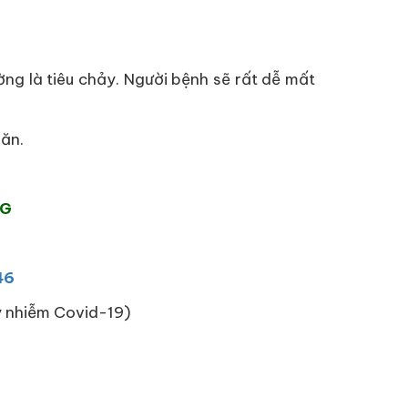
ờng là tiêu chảy. Người bệnh sẽ rất dễ mất
 ăn.
NG
46
ây nhiễm Covid-19)