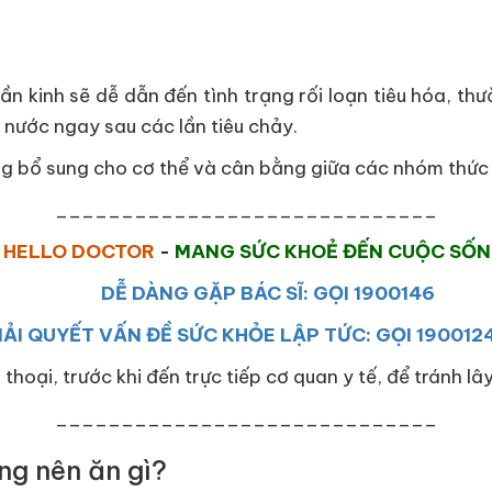
n kinh sẽ dễ dẫn đến tình trạng rối loạn tiêu hóa, thư
 nước ngay sau các lần tiêu chảy.
g bổ sung cho cơ thể và cân bằng giữa các nhóm thức
_____________________________
HELLO DOCTOR
-
MANG SỨC KHOẺ ĐẾN CUỘC SỐ
DỄ DÀNG GẶP BÁC SĨ: GỌI 1900146
IẢI QUYẾT VẤN ĐỀ SỨC KHỎE LẬP TỨC: GỌI 190012
 thoại, trước khi đến trực tiếp cơ quan y tế, để tránh l
_____________________________
ng nên ăn gì?