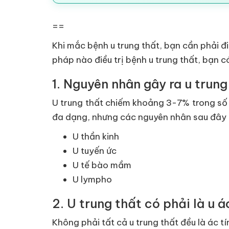
==
Khi mắc bệnh u trung thất, bạn cần phải đ
pháp nào điều trị bệnh u trung thất, bạn c
1. Nguyên nhân gây ra u trung
U trung thất chiếm khoảng 3-7% trong số 
đa dạng, nhưng các nguyên nhân sau đây ch
U thần kinh
U tuyến ức
U tế bào mầm
U lympho
2. U trung thất có phải là u 
Không phải tất cả u trung thất đều là ác t