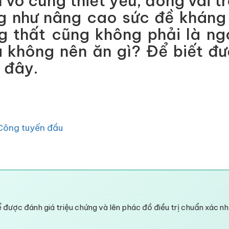
vô cùng thiết yếu, đóng vai t
g như nâng cao sức đề kháng
g thất cũng không phải là ng
à không nên ăn gì? Để biết đư
 đây.
Công tuyến đầu
 được đánh giá triệu chứng và lên phác đồ điều trị chuẩn xác nh