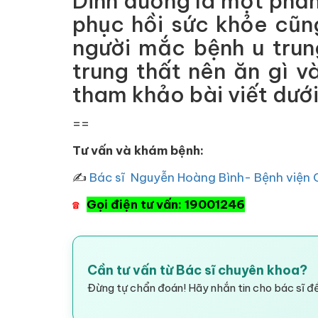
Dinh dưỡng là một phần 
phục hồi sức khỏe cũn
người mắc bệnh u trun
trung thất nên ăn gì v
tham khảo bài viết dưới
==
Tư vấn và khám bệnh:
✍
Bác sĩ Nguyễn Hoàng Bình- Bệnh viện 
Gọi điện tư vấn: 19001246
☎
Cần tư vấn từ Bác sĩ chuyên khoa?
Đừng tự chẩn đoán! Hãy nhắn tin cho bác sĩ để