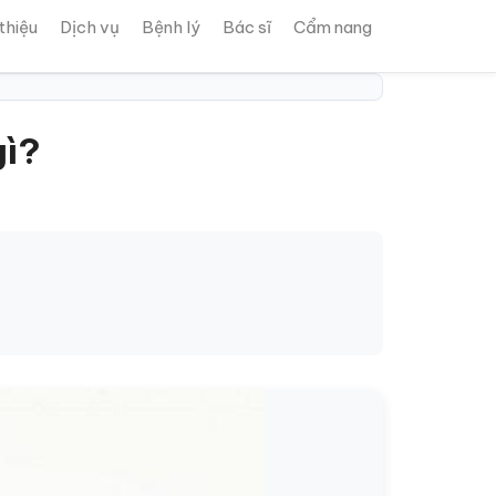
 thiệu
Dịch vụ
Bệnh lý
Bác sĩ
Cẩm nang
gì?