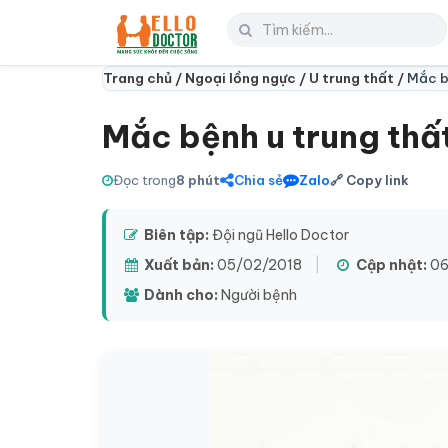
Trang chủ /
Ngoại lồng ngực /
U trung thất /
Mắc bệ
Mắc bệnh u trung thất
Đọc trong
8 phút
Chia sẻ
Zalo
🔗 Copy link
Biên tập:
Đội ngũ Hello Doctor
Xuất bản:
05/02/2018
|
Cập nhật:
06
Dành cho:
Người bệnh