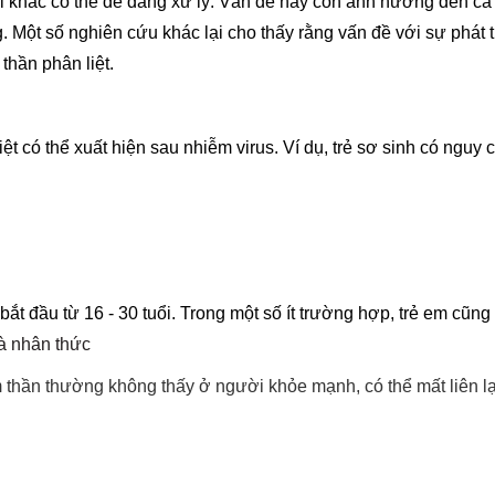
 khác có thể dễ dàng xử lý. Vấn đề này còn ảnh hưởng đến cả 
 Một số nghiên cứu khác lại cho thấy rằng vấn đề với sự phát t
 thần phân liệt.
 có thể xuất hiện sau nhiễm virus. Ví dụ, trẻ sơ sinh có nguy c
ắt đầu từ 16 - 30 tuổi. Trong một số ít trường hợp, trẻ em cũng 
và nhân thức
m thần thường không thấy ở người khỏe mạnh, có thể mất liên lạ