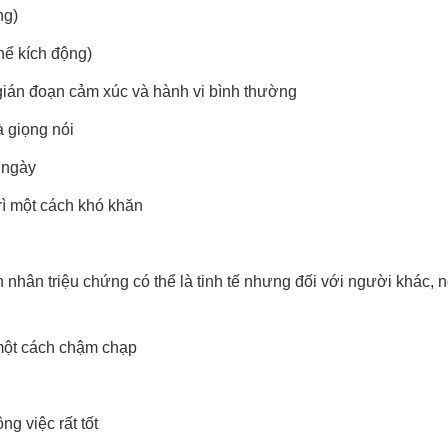
ng)
hể kích động)
 gián đoạn cảm xúc và hành vi bình thường
à giọng nói
 ngày
rì một cách khó khăn
 nhân triệu chứng có thể là tinh tế nhưng đối với người khác, 
 một cách chậm chạp
g việc rất tốt