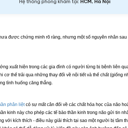
Hệ thống phòng khám tại:
HCM, Hà Nội
 chưa được chứng minh rõ ràng, nhưng một số nguyên nhân sau
ớng xuất hiện trong các gia đình có người từng bị bệnh liên q
hi cơ thể trải qua những thay đổi về nội tiết và thể chất (giống n
ững tình huống căng thẳng.
hần phân liệt
có sự mất cân đối về các chất hóa học của não hoặ
hần kinh này cho phép các tế bào thần kinh trong não gửi tin 
i kích thích - điều này giải thích tại sao một người bị tâm th