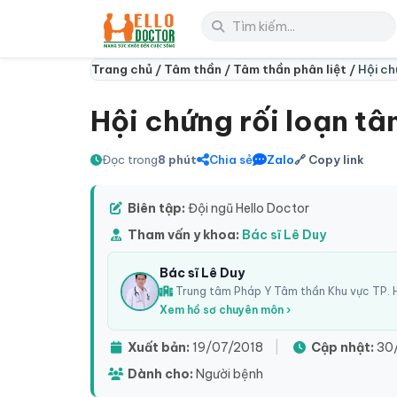
Trang chủ /
Tâm thần /
Tâm thần phân liệt /
Hội ch
Hội chứng rối loạn tâ
Đọc trong
8 phút
Chia sẻ
Zalo
🔗 Copy link
Biên tập:
Đội ngũ Hello Doctor
Tham vấn y khoa:
Bác sĩ Lê Duy
Bác sĩ Lê Duy
Trung tâm Pháp Y Tâm thần Khu vực TP. H
Xem hồ sơ chuyên môn ›
Xuất bản:
19/07/2018
|
Cập nhật:
30
Dành cho:
Người bệnh