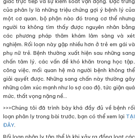
giác trực tiếp và sự kiểm soát vận động. Đặc trưng
của phân ly là những triệu chứng gợi ý bệnh lý của
một cơ quan, bộ phận nào đó trong cơ thể nhưng
người ta không tìm thấy được nguyên nhân bằng
các phương pháp thăm khám lâm sàng và xét
nghiệm. Rối loạn này gặp nhiều hơn ở trẻ em gái và
phụ nữ trẻ. Bệnh thường xuất hiện sau những sang
chấn tâm lý, các vấn đề khó khăn trong học tập,
công việc, mối quan hệ mà người bệnh không thể
giải quyết được. Những sang chấn này thường gây
những cảm xúc mạnh như lo sợ cao độ, tức giận quá
mức, thất vọng nặng nề…
>>>Chúng tôi đã trình bày khá đầy đủ về bệnh rối
loạn phân ly trong bài trước, bạn có thể xem lại
TẠI
ĐÂY
.
Rối loạn phân ly tập thể là khi xảy ra đồng loạt các