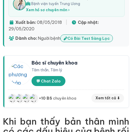
Bệnh viện tuyến Trung Ương
Xem hồ sơ chuyên môn ›
Xuất bản:
08/05/2018
|
Cập nhật:
29/05/2020
Dành cho:
Người bệnh
Có Bài Test Sàng Lọc
Bác sĩ chuyên khoa
Tâm thần, Tâm lý
💬 Chat Zalo
+10 BS
chuyên khoa
Xem tất cả ⬇
Khi bạn thấy bản thân mình
có các dấu hiệu của bệnh rối