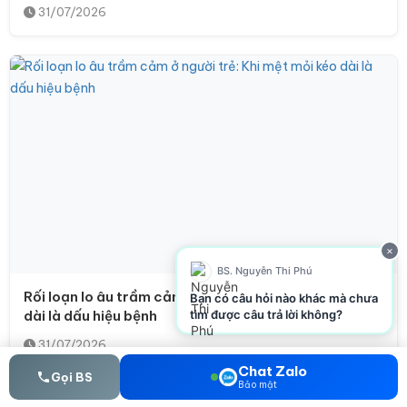
31/07/2026
×
BS. Nguyễn Thi Phú
Rối loạn lo âu trầm cảm ở người trẻ: Khi mệt mỏi kéo
Bạn có câu hỏi nào khác mà chưa
tìm được câu trả lời không?
dài là dấu hiệu bệnh
31/07/2026
Chat Zalo
Gọi BS
Bảo mật