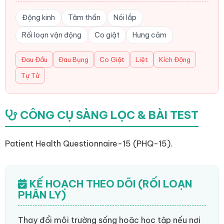
Động kinh
Tâm thần
Nói lắp
Rối loạn vận động
Co giật
Hưng cảm
Đau Đầu
Đau Bụng
Co Giật
Liệt
Kích Động
Tự Tử
CÔNG CỤ SÀNG LỌC & BÀI TEST
Patient Health Questionnaire-15 (PHQ-15).
KẾ HOẠCH THEO DÕI (RỐI LOẠN
PHÂN LY)
Thay đổi môi trường sống hoặc học tập nếu nơi