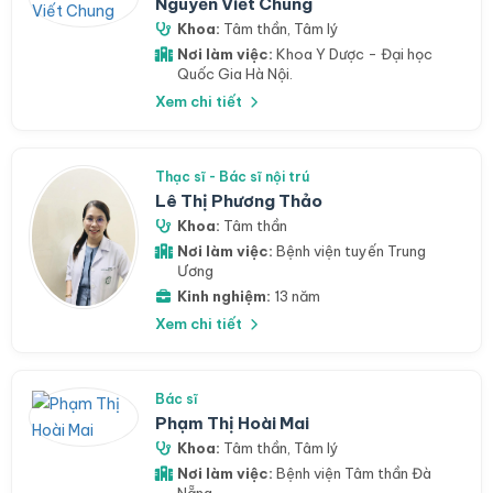
Nguyễn Viết Chung
Khoa:
Tâm thần
,
Tâm lý
Nơi làm việc:
Khoa Y Dược - Đại học
Quốc Gia Hà Nội.
Xem chi tiết
Thạc sĩ - Bác sĩ nội trú
Lê Thị Phương Thảo
Khoa:
Tâm thần
Nơi làm việc:
Bệnh viện tuyến Trung
Ương
Kinh nghiệm:
13 năm
Xem chi tiết
Bác sĩ
Phạm Thị Hoài Mai
Khoa:
Tâm thần
,
Tâm lý
Nơi làm việc:
Bệnh viện Tâm thần Đà