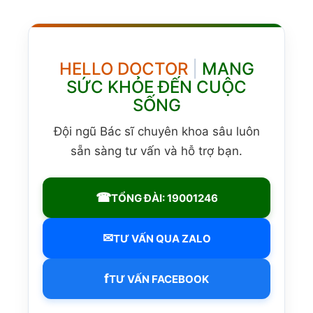
HELLO DOCTOR
|
MANG
SỨC KHỎE ĐẾN CUỘC
SỐNG
Đội ngũ Bác sĩ chuyên khoa sâu luôn
sẵn sàng tư vấn và hỗ trợ bạn.
☎
TỔNG ĐÀI: 19001246
✉
TƯ VẤN QUA ZALO
f
TƯ VẤN FACEBOOK