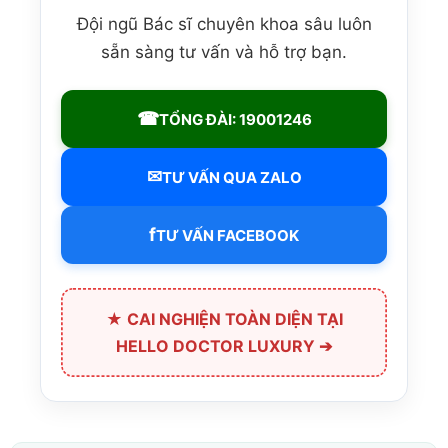
Đội ngũ Bác sĩ chuyên khoa sâu luôn
sẵn sàng tư vấn và hỗ trợ bạn.
☎
TỔNG ĐÀI: 19001246
✉
TƯ VẤN QUA ZALO
f
TƯ VẤN FACEBOOK
★ CAI NGHIỆN TOÀN DIỆN TẠI
HELLO DOCTOR LUXURY ➔