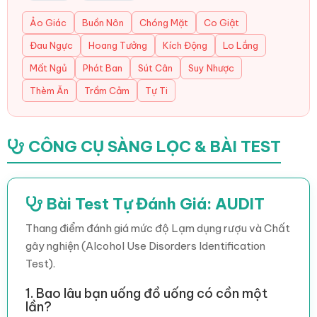
Ảo Giác
Buồn Nôn
Chóng Mặt
Co Giật
Đau Ngực
Hoang Tưởng
Kích Động
Lo Lắng
Mất Ngủ
Phát Ban
Sút Cân
Suy Nhược
Thèm Ăn
Trầm Cảm
Tự Ti
CÔNG CỤ SÀNG LỌC & BÀI TEST
Bài Test Tự Đánh Giá: AUDIT
Thang điểm đánh giá mức độ Lạm dụng rượu và Chất
gây nghiện (Alcohol Use Disorders Identification
Test).
1. Bao lâu bạn uống đồ uống có cồn một
lần?