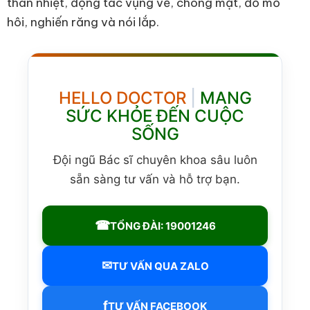
thân nhiệt, động tác vụng về, chóng mặt, đổ mồ
hôi, nghiến răng và nói lắp.
HELLO DOCTOR
|
MANG
SỨC KHỎE ĐẾN CUỘC
SỐNG
Đội ngũ Bác sĩ chuyên khoa sâu luôn
sẵn sàng tư vấn và hỗ trợ bạn.
☎
TỔNG ĐÀI: 19001246
✉
TƯ VẤN QUA ZALO
f
TƯ VẤN FACEBOOK