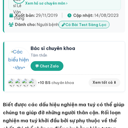
Xem hồ sơ chuyên môn ›
Xuất bản:
29/11/2019
|
Cập nhật:
14/08/2023
Dành cho:
Người bệnh
Có Bài Test Sàng Lọc
Bác sĩ chuyên khoa
Tâm thần
💬 Chat Zalo
+10 BS
chuyên khoa
Xem tất cả ⬇
Biết được các dấu hiệu nghiện ma tuý có thể giúp
chúng ta giúp đỡ những người thân cận. Rối loạn
nghiện ma tuý khởi đầu bởi sự phụ thuộc về thể