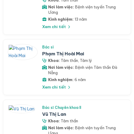
Khoa:
Tâm thần
Nơi làm việc:
Bệnh viện tuyến Trung
Ương
Kinh nghiệm:
13 năm
Xem chi tiết
Bác sĩ
Phạm Thị Hoài Mai
Khoa:
Tâm thần
,
Tâm lý
Nơi làm việc:
Bệnh viện Tâm thần Đà
Nẵng
Kinh nghiệm:
6 năm
Xem chi tiết
Bác sĩ Chuyên khoa II
Vũ Thị Lan
Khoa:
Tâm thần
Nơi làm việc:
Bệnh viện tuyến Trung
Ương