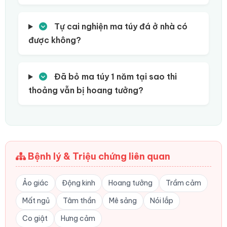
Tự cai nghiện ma túy đá ở nhà có
được không?
Đã bỏ ma túy 1 năm tại sao thi
thoảng vẫn bị hoang tưởng?
Bệnh lý & Triệu chứng liên quan
Ảo giác
Động kinh
Hoang tưởng
Trầm cảm
Mất ngủ
Tâm thần
Mê sảng
Nói lắp
Co giật
Hưng cảm