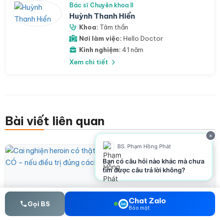
Bác sĩ Chuyên khoa II
Huỳnh Thanh Hiển
Khoa:
Tâm thần
Nơi làm việc:
Hello Doctor
Kinh nghiệm:
41 năm
Xem chi tiết
Bài viết liên quan
×
BS. Phạm Hồng Phát
Bạn có câu hỏi nào khác mà chưa
tìm được câu trả lời không?
Chat Zalo
Gọi BS
Bảo mật