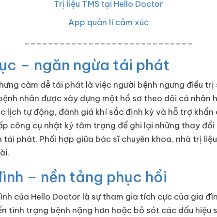
Trị liệu TMS tại Hello Doctor
App quản lí cảm xúc
_____________________________
 tục – ngăn ngừa tái phát
ưng cảm dễ tái phát là việc người bệnh ngưng điều trị
i bệnh nhân được xây dựng một hồ sơ theo dõi cá nhân hó
c lịch tự động, đánh giá khí sắc định kỳ và hỗ trợ khẩ
p công cụ nhật ký tâm trạng để ghi lại những thay đổi
h tái phát. Phối hợp giữa bác sĩ chuyên khoa, nhà trị li
ài.
đình – nền tảng phục hồi
hình của Hello Doctor là sự tham gia tích cực của gia đ
ến tình trạng bệnh nặng hơn hoặc bỏ sót các dấu hiệu s