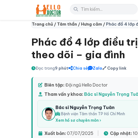
Trang chủ /
Tâm thần /
Hưng cảm /
Phác đồ 4 lớp đ
Phác đồ 4 lớp điều tr
theo dõi – gia đình
Đọc trong
9 phút
Chia sẻ
Zalo
🔗 Copy link
Biên tập:
Đội ngũ Hello Doctor
Tham vấn y khoa:
Bác sĩ Nguyễn Trọng Tu
Bác sĩ Nguyễn Trọng Tuân
Bệnh viện Tâm thần TP Hồ Chí Minh
Xem hồ sơ chuyên môn ›
Xuất bản:
07/07/2025
|
Cập nhật:
10