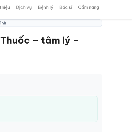
 thiệu
Dịch vụ
Bệnh lý
Bác sĩ
Cẩm nang
đình
 Thuốc – tâm lý –