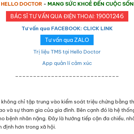
HELLO DOCTOR
-
MANG SỨC KHOẺ ĐẾN CUỘC SỐ
19001246
BÁC SĨ TƯ VẤN QUA ĐIỆN THOẠI:
Tư vấn qua FACEBOOK: CLICK LINK
Tư vấn qua ZALO
Trị liệu TMS tại Hello Doctor
App quản lí cảm xúc
_____________________________
or không chỉ tập trung vào kiểm soát triệu chứng bằng
t sao và sự tham gia của gia đình. Bên cạnh đó là hệ thốn
 cho bệnh nhân nặng. Đây là hướng tiếp cận đa chiều, nh
 định hơn trong xã hội.