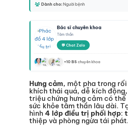
Dành cho:
Người bệnh
Bác sĩ chuyên khoa
Tâm thần
💬 Chat Zalo
+10 BS
chuyên khoa
Hưng cảm
, một pha trong rối
khích thái quá, dễ kích động
triệu chứng hưng cảm có thể
sức khỏe tâm thần lâu dài. T
hình
4 lớp điều trị phối hợp
:
t
thiệp và phòng ngừa tái phát