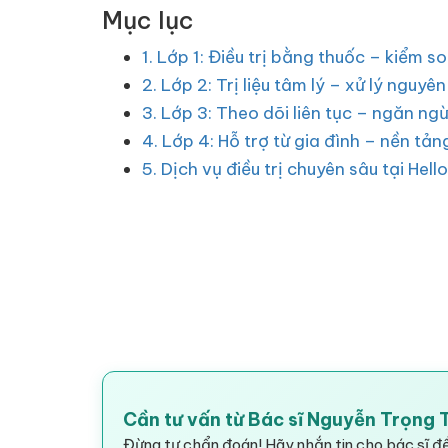
Mục lục
1. Lớp 1: Điều trị bằng thuốc – kiểm s
2. Lớp 2: Trị liệu tâm lý – xử lý nguyê
3. Lớp 3: Theo dõi liên tục – ngăn ng
4. Lớp 4: Hỗ trợ từ gia đình – nền tản
5. Dịch vụ điều trị chuyên sâu tại Hell
Cần tư vấn từ Bác sĩ Nguyễn Trọng
Đừng tự chẩn đoán! Hãy nhắn tin cho bác sĩ để