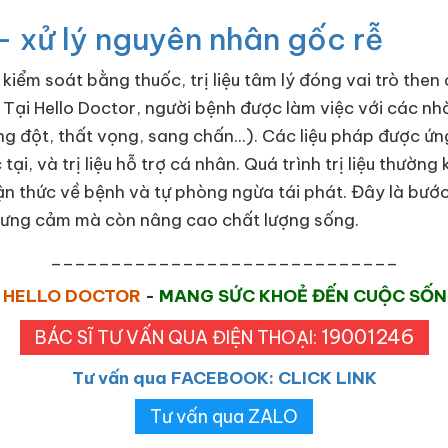
ý – xử lý nguyên nhân gốc rễ
iểm soát bằng thuốc, trị liệu tâm lý đóng vai trò then 
 Tại Hello Doctor, người bệnh được làm việc với các nhà 
ng đột, thất vọng, sang chấn...). Các liệu pháp được ứ
ại, và trị liệu hỗ trợ cá nhân. Quá trình trị liệu thường
 thức về bệnh và tự phòng ngừa tái phát. Đây là bước 
 hưng cảm mà còn nâng cao chất lượng sống.
_____________________________
HELLO DOCTOR
-
MANG SỨC KHOẺ ĐẾN CUỘC SỐ
19001246
BÁC SĨ TƯ VẤN QUA ĐIỆN THOẠI:
Tư vấn qua FACEBOOK: CLICK LINK
Tư vấn qua ZALO