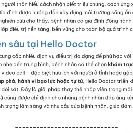
p người thân hiểu cách nhận biết triệu chứng, cách ứng
. Gia đình được hướng dẫn xây dựng môi trường sống ổn 
nghiên cứu cho thấy, bệnh nhân có gia đình đồng hành
 lớp điều trị nền tảng, bền vững cho toàn bộ quá trình c
ên sâu tại Hello Doctor
r cung cấp nhiều dịch vụ điều trị đa dạng để phù hợp v
ợp nhẹ đến trung bình, bệnh nhân có thể chọn
khám trực
video call – đặc biệt hữu ích với người ở tỉnh hoặc gặp
p phá, hành vi bạo lực hoặc tự tử
, Hello Doctor triển 
 dõi sát. Đây là giải pháp thay thế nhập viện trong môi
S)
cũng được chỉ định cho những bệnh nhân đáp ứng kém 
h trạng lâm sàng và nhu cầu của bệnh nhân, giúp đảm bả
_____________________________