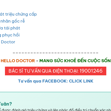
oát triệu chứng cấp
n nhân gốc rễ
ừa tái phát
g phục hồi
o Doctor
_____________________________
HELLO DOCTOR
-
MANG SỨC KHOẺ ĐẾN CUỘC SỐ
19001246
BÁC SĨ TƯ VẤN QUA ĐIỆN THOẠI:
Tư vấn qua FACEBOOK: CLICK LINK
 Tuân?
 được đánh giá triệu chứng và lên phác đồ điều trị chuẩn xác nh