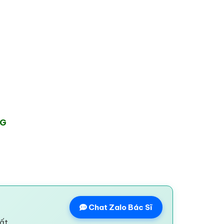
NG
Chat Zalo Bác Sĩ
ất.