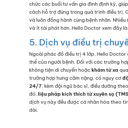
chức các buổi tư vấn gia đình định kỳ, giú
cách hỗ trợ đúng trong quá trình điều trị
và luôn đồng hành cùng bệnh nhân. Nhiều 
và ít tái phát hơn. Hello Doctor xem đây là
5. Dịch vụ điều trị chuy
Ngoài phác đồ điều trị 4 lớp, Hello Docto
thể của người bệnh. Đối với các trường h
không tiện di chuyển hoặc
khám từ xa
qua 
trường hợp hưng cảm nặng, có nguy cơ
đậ
24/7
, kèm đội ngũ bác sĩ, điều dưỡng theo
đó,
liệu pháp kích thích từ xuyên sọ (TM
dịch vụ này đều được cá nhân hóa theo tìn
dài.