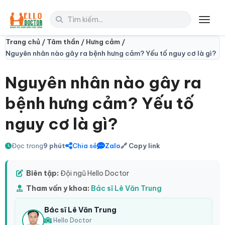
Toggl
Trang chủ /
Tâm thần /
Hưng cảm /
Nguyên nhân nào gây ra bệnh hưng cảm? Yếu tố nguy cơ là gì?
Nguyên nhân nào gây ra
bệnh hưng cảm? Yếu tố
nguy cơ là gì?
Đọc trong
9 phút
Chia sẻ
Zalo
🔗 Copy link
Biên tập:
Đội ngũ Hello Doctor
Tham vấn y khoa:
Bác sĩ Lê Văn Trung
Bác sĩ Lê Văn Trung
Hello Doctor