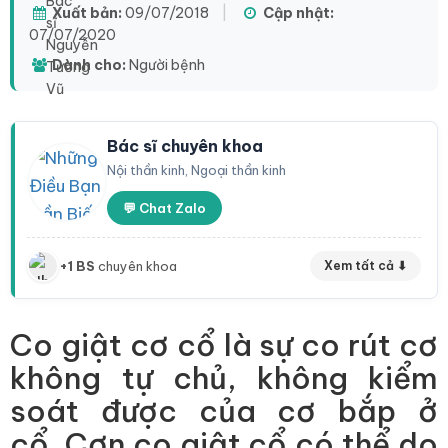
Xuất bản:
09/07/2018
|
Cập nhật:
07/07/2020
Dành cho:
Người bệnh
Bác sĩ chuyên khoa
Nội thần kinh, Ngoại thần kinh
💬 Chat Zalo
+1 BS
chuyên khoa
Xem tất cả ⬇
Co giật cơ cổ là sự co rút cơ
không tự chủ, không kiểm
soát được của cơ bắp ở
cổ. Cơn co giật cổ có thể do