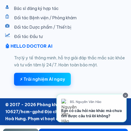
Bác sĩ đăng ký hợp tác
Đối tác Bệnh viện / Phòng khám
Đối tác Dược phẩm / Thiết bị
Đối tác Đầu tư
🤖 HELLO DOCTOR AI
Trợ lý y tế thông minh, hỗ trợ giải đáp thắc mắc sức khỏe
và tư vấn tâm lý 24/7. Hoàn toàn bảo mật.
⚡ Trải nghiệm AI ngay
×
BS. Nguyễn Văn Hào
© 2017 - 2026 Phòng khám SKTT thuộc Hello Doctor Số:
Bạn có câu hỏi nào khác mà chưa
10627/hcm-gphd Địa chỉ: 152/6 Thành Thái, Phường
tìm được câu trả lời không?
Hoà Hưng. Phạm vi hoạt động chuyên khoa Nội