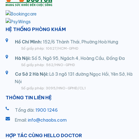
HỆ THỐNG PHÒNG KHÁM
Hồ Chí Minh:
152/6 Thành Thái, Phường Hoà Hưng
Số giấy phép: 10627/HCM-GPHD
Hà Nội:
Số 5, Ngõ 95, Ngách 4, Hoàng Cầu, Đống Đa
Số giấy phép: 562/HNO-GPHD
Cơ Sở 2 Hà Nội:
Lô 3 ngõ 131 đường Ngọc Hồi, Yên Sở, Hà
Nội
Số giấy phép: 3095/HNO-GPHĐ/CL1
THÔNG TIN LIÊN HỆ
Tổng đài:
1900 1246
Email:
info@chaobs.com
HỢP TÁC CÙNG HELLO DOCTOR