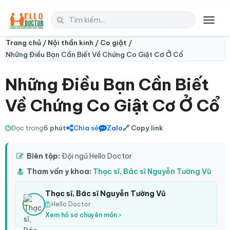
Toggl
navig
Trang chủ /
Nội thần kinh /
Co giật /
Những Điều Bạn Cần Biết Về Chứng Co Giật Cơ Ở Cổ
Những Điều Bạn Cần Biết
Về Chứng Co Giật Cơ Ở Cổ
Đọc trong
6 phút
Chia sẻ
Zalo
🔗 Copy link
Biên tập:
Đội ngũ Hello Doctor
Tham vấn y khoa:
Thạc sĩ, Bác sĩ Nguyễn Tường Vũ
Thạc sĩ, Bác sĩ Nguyễn Tường Vũ
Hello Doctor
Xem hồ sơ chuyên môn ›