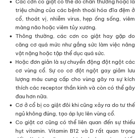
Các cơn co giật có thể do chấn thương hoặc là
triệu chứng của các bệnh thoái hóa đĩa đệm ở
cổ, thoát vị, nhiễm virus, hẹp ống sống, viêm
màng não hoặc viêm tủy xương.
Thông thường, các cơn co giật hay gặp do
căng cơ quá mức như gắng sức làm việc nâng
vật nặng hoặc tập thể dục quá sức.
Hoặc đơn giản là sự chuyển động đột ngột các
cơ vùng cổ. Sự co cơ đột ngột gay giảm lưu
lượng máu cung cấp cho vùng gây ra sự kích
thích các receptor thần kinh và còn có thể gây
đau hơn nữa.
Cơ ở cổ bị co giật đôi khi cũng xảy ra do tư thế
ngủ không đúng, tạo áp lực lên vùng cổ.
Co giật cơ cũng có thể liên quan đến sự thiếu
hụt vitamin. Vitamin B12 và D rất quan trọng