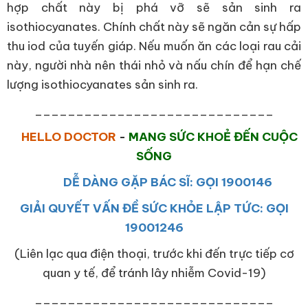
hợp chất này bị phá vỡ sẽ sản sinh ra
isothiocyanates. Chính chất này sẽ ngăn cản sự hấp
thu iod của tuyến giáp. Nếu muốn ăn các loại rau cải
này, người nhà nên thái nhỏ và nấu chín để hạn chế
lượng isothiocyanates sản sinh ra.
_____________________________
HELLO DOCTOR
-
MANG SỨC KHOẺ ĐẾN CUỘC
SỐNG
DỄ DÀNG GẶP BÁC SĨ: GỌI 1900146
GIẢI QUYẾT VẤN ĐỀ SỨC KHỎE LẬP TỨC: GỌI
19001246
(Liên lạc qua điện thoại, trước khi đến trực tiếp cơ
quan y tế, để tránh lây nhiễm Covid-19)
_____________________________