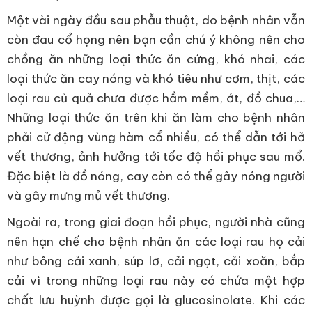
Một vài ngày đầu sau phẫu thuật, do bệnh nhân vẫn
còn đau cổ họng nên bạn cần chú ý không nên cho
chồng ăn những loại thức ăn cứng, khó nhai, các
loại thức ăn cay nóng và khó tiêu như cơm, thịt, các
loại rau củ quả chưa được hầm mềm, ớt, đồ chua,…
Những loại thức ăn trên khi ăn làm cho bệnh nhân
phải cử động vùng hàm cổ nhiều, có thể dẫn tới hở
vết thương, ảnh hưởng tới tốc độ hồi phục sau mổ.
Đặc biệt là đồ nóng, cay còn có thể gây nóng người
và gây mưng mủ vết thương.
Ngoài ra, trong giai đoạn hồi phục, người nhà cũng
nên hạn chế cho bệnh nhân ăn các loại rau họ cải
như bông cải xanh, súp lơ, cải ngọt, cải xoăn, bắp
cải vì trong những loại rau này có chứa một hợp
chất lưu huỳnh được gọi là glucosinolate. Khi các