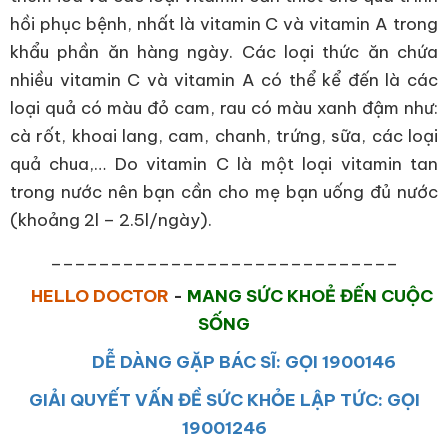
hồi phục bệnh, nhất là vitamin C và vitamin A trong
khẩu phần ăn hàng ngày. Các loại thức ăn chứa
nhiều vitamin C và vitamin A có thể kể đến là các
loại quả có màu đỏ cam, rau có màu xanh đậm như:
cà rốt, khoai lang, cam, chanh, trứng, sữa, các loại
quả chua,… Do vitamin C là một loại vitamin tan
trong nước nên bạn cần cho mẹ bạn uống đủ nước
(khoảng 2l – 2.5l/ngày).
_____________________________
HELLO DOCTOR
-
MANG SỨC KHOẺ ĐẾN CUỘC
SỐNG
DỄ DÀNG GẶP BÁC SĨ: GỌI 1900146
GIẢI QUYẾT VẤN ĐỀ SỨC KHỎE LẬP TỨC: GỌI
19001246