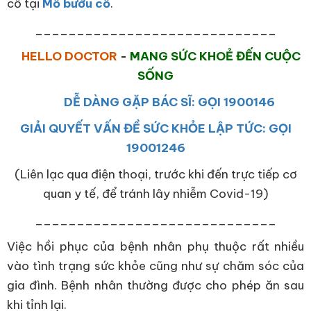
cổ tại
Mổ bướu cổ
.
_____________________________
HELLO DOCTOR
-
MANG SỨC KHOẺ ĐẾN CUỘC
SỐNG
DỄ DÀNG GẶP BÁC SĨ: GỌI 1900146
GIẢI QUYẾT VẤN ĐỀ SỨC KHỎE LẬP TỨC: GỌI
19001246
(Liên lạc qua điện thoại, trước khi đến trực tiếp cơ
quan y tế, để tránh lây nhiễm Covid-19)
_____________________________
Việc hồi phục của bệnh nhân phụ thuộc rất nhiều
vào tình trạng sức khỏe cũng như sự chăm sóc của
gia đình. Bệnh nhân thường được cho phép ăn sau
khi tỉnh lại.