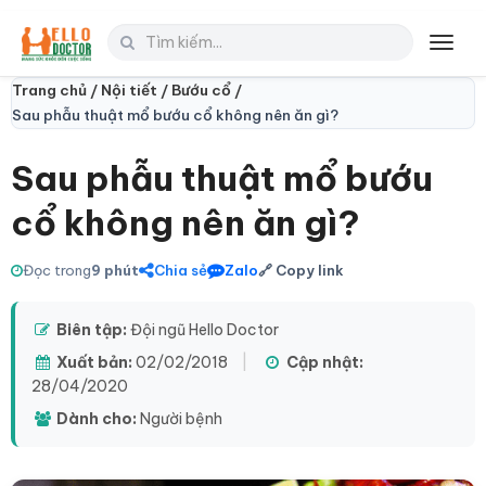
Toggl
navig
Trang chủ /
Nội tiết /
Bướu cổ /
Sau phẫu thuật mổ bướu cổ không nên ăn gì?
Sau phẫu thuật mổ bướu
cổ không nên ăn gì?
Đọc trong
9 phút
Chia sẻ
Zalo
🔗 Copy link
Biên tập:
Đội ngũ Hello Doctor
Xuất bản:
02/02/2018
|
Cập nhật:
28/04/2020
Dành cho:
Người bệnh