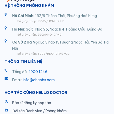
HỆ THỐNG PHÒNG KHÁM
Hồ Chí Minh:
152/6 Thành Thái, Phường Hoà Hưng
Số giấy phép: 10627/HCM-GPHD
Hà Nội:
Số 5, Ngõ 95, Ngách 4, Hoàng Cầu, Đống Đa
Số giấy phép: 562/HNO-GPHD
Cơ Sở 2 Hà Nội:
Lô 3 ngõ 131 đường Ngọc Hồi, Yên Sở, Hà
Nội
Số giấy phép: 3095/HNO-GPHĐ/CL1
THÔNG TIN LIÊN HỆ
Tổng đài:
1900 1246
Email:
info@chaobs.com
HỢP TÁC CÙNG HELLO DOCTOR
Bác sĩ đăng ký hợp tác
Đối tác Bệnh viện / Phòng khám