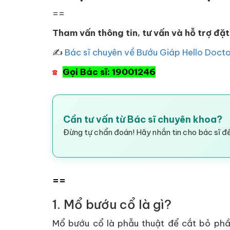
==
Tham vấn thông tin, tư vấn và hỗ trợ đặt
✍
Bác sĩ chuyên về Bướu Giáp Hello Doct
Gọi Bác sĩ: 19001246
☎
Cần tư vấn từ Bác sĩ chuyên khoa?
Đừng tự chẩn đoán! Hãy nhắn tin cho bác sĩ để
==
1. Mổ bướu cổ là gì?
Mổ bướu cổ là phẫu thuật để cắt bỏ phầ