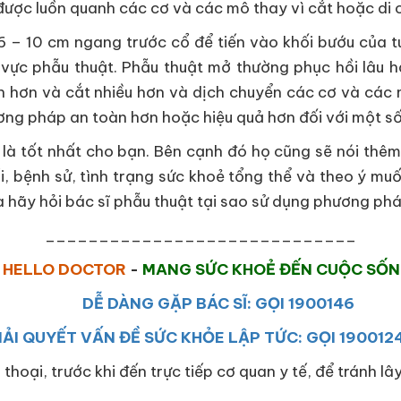
được luồn quanh các cơ và các mô thay vì cắt hoặc di
 – 10 cm ngang trước cổ để tiến vào khối bướu của t
 vực phẫu thuật. Phẫu thuật mở thường phục hồi lâu hơ
ớn hơn và cắt nhiều hơn và dịch chuyển các cơ và các m
ơng pháp an toàn hơn hoặc hiệu quả hơn đối với một số
 là tốt nhất cho bạn. Bên cạnh đó họ cũng sẽ nói thêm 
i, bệnh sử, tình trạng sức khoẻ tổng thể và theo ý m
à hãy hỏi bác sĩ phẫu thuật tại sao sử dụng phương ph
_____________________________
HELLO DOCTOR
-
MANG SỨC KHOẺ ĐẾN CUỘC SỐ
DỄ DÀNG GẶP BÁC SĨ: GỌI 1900146
IẢI QUYẾT VẤN ĐỀ SỨC KHỎE LẬP TỨC: GỌI 190012
 thoại, trước khi đến trực tiếp cơ quan y tế, để tránh l