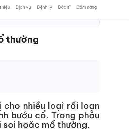
 thiệu
Dịch vụ
Bệnh lý
Bác sĩ
Cẩm nang
ổ thường
 cho nhiều loại rối loạn
ệnh bướu cổ. Trong phẫu
i soi hoặc mổ thường.