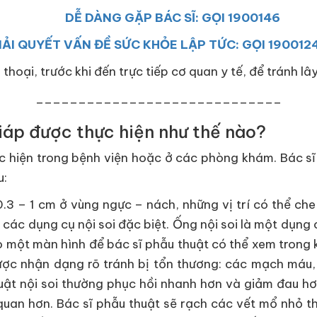
DỄ DÀNG GẶP BÁC SĨ: GỌI 1900146
IẢI QUYẾT VẤN ĐỀ SỨC KHỎE LẬP TỨC: GỌI 190012
 thoại, trước khi đến trực tiếp cơ quan y tế, để tránh l
_____________________________
iáp được thực hiện như thế nào?
c hiện trong bệnh viện hoặc ở các phòng khám. Bác sĩ 
u:
0.3 – 1 cm ở vùng ngực – nách, những vị trí có thể che
các dụng cụ nội soi đặc biệt. Ống nội soi là một dụn
 một màn hình để bác sĩ phẫu thuật có thể xem trong kh
ược nhận dạng rõ tránh bị tổn thương: các mạch máu, 
uật nội soi thường phục hồi nhanh hơn và giảm đau hơ
 quan hơn. Bác sĩ phẫu thuật sẽ rạch các vết mổ nhỏ