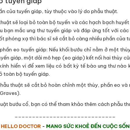
ỏ tuyến giáp
n của tuyến giáp, tùy thuộc vào lý do phẫu thuật.
 thuật sẽ loại bỏ toàn bộ tuyến và các hạch bạch huyết
ếu bạn mắc ung thư tuyến giáp và đáp ứng tốt với các
ốt phóng xạ thì bác sĩ sẽ cắt bỏ càng nhiều phần của t
hần eo tuyến giáp: Nếu khối bướu chỉ nằm ở một thùy 
yến giáp, một dải mô hẹp (eo giáp) kết nối hai thùy cũ
kính hiển vi để xem liệu có bất kỳ tế bào ung thư nào 
ỏ toàn bộ tuyến giáp.
phẫu thuật sẽ cắt bỏ hoàn chỉnh một thùy, phần eo và 
 Graves).
huật bướu cổ, bạn có thể tham khảo thêm cách phẫu th
_____________________________
HELLO DOCTOR
-
MANG SỨC KHOẺ ĐẾN CUỘC SỐ