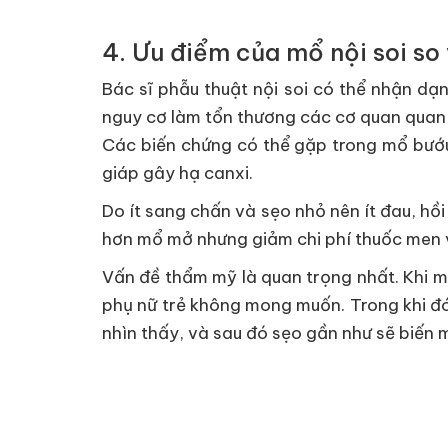
4. Ưu điểm của mổ nội soi s
Bác sĩ phẫu thuật nội soi có thể nhận dạ
nguy cơ làm tổn thương các cơ quan quan
Các biến chứng có thể gặp trong mổ bướu
giáp gây hạ canxi.
Do ít sang chấn và sẹo nhỏ nên ít đau, h
hơn mổ mở nhưng giảm chi phí thuốc men v
Vấn đề thẩm mỹ là quan trọng nhất. Khi m
phụ nữ trẻ không mong muốn. Trong khi đó,
nhìn thấy, và sau đó sẹo gần như sẽ biến 