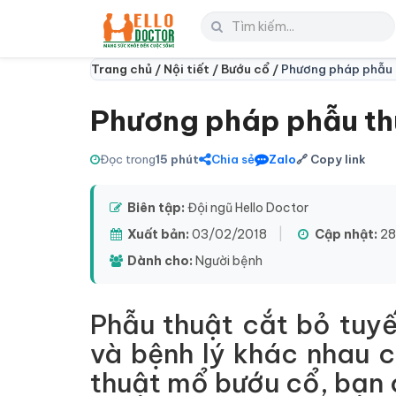
Trang chủ /
Nội tiết /
Bướu cổ /
Phương pháp phẫu t
Phương pháp phẫu thu
Đọc trong
15 phút
Chia sẻ
Zalo
🔗 Copy link
Biên tập:
Đội ngũ Hello Doctor
Xuất bản:
03/02/2018
|
Cập nhật:
28
Dành cho:
Người bệnh
Phẫu thuật cắt bỏ tuyến
và bệnh lý khác nhau c
thuật mổ bướu cổ, bạn 