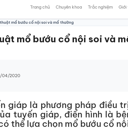
Trang chủ
Chuyên khoa
Trắc nghiệm
Giới
huật mổ bướu cổ nội soi và mổ thường
ật mổ bướu cổ nội soi và m
/04/2020
 giáp là phương pháp điều trị
ủa tuyến giáp, điển hình là b
có thể lựa chọn mổ bướu cổ nộ