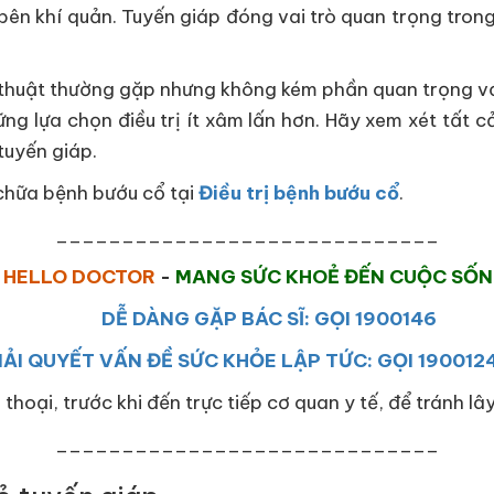
 bên khí quản. Tuyến giáp đóng vai trò quan trọng tron
 thuật thường gặp nhưng không kém phần quan trọng v
ng lựa chọn điều trị ít xâm lấn hơn. Hãy xem xét tất c
tuyến giáp.
chữa bệnh bướu cổ tại
Điều trị bệnh bướu cổ
.
_____________________________
HELLO DOCTOR
-
MANG SỨC KHOẺ ĐẾN CUỘC SỐ
DỄ DÀNG GẶP BÁC SĨ: GỌI 1900146
IẢI QUYẾT VẤN ĐỀ SỨC KHỎE LẬP TỨC: GỌI 190012
 thoại, trước khi đến trực tiếp cơ quan y tế, để tránh l
_____________________________