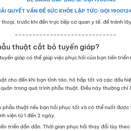
IẢI QUYẾT VẤN ĐỀ SỨC KHỎE LẬP TỨC: GỌI 190012
 thoại, trước khi đến trực tiếp cơ quan y tế, để tránh l
_____________________________
hẫu thuật cắt bỏ tuyến giáp?
 tuyến giáp có thể giúp việc phục hồi của bạn tiến triể
ật cho đến khi bạn tỉnh táo, hô hấp tốt và các dấu hiệ
uản trong quá trình phẫu thuật. Điều này thường chỉ l
 phẫu thuật nếu bạn hồi phục tốt và có thể nuốt được t
nh viện từ 1 đến 2 ngày.
ến triển dần dần. Thời gian phục hồi thay đổi tùy theo l