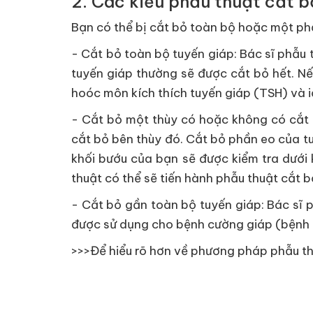
2. Các kiểu phẫu thuật cắt b
Bạn có thể bị cắt bỏ toàn bộ hoặc một phầ
- Cắt bỏ toàn bộ tuyến giáp: Bác sĩ phẫu
tuyến giáp thường sẽ được cắt bỏ hết. N
hoóc môn kích thích tuyến giáp (TSH) và i
- Cắt bỏ một thùy có hoặc không có cắt p
cắt bỏ bên thùy đó. Cắt bỏ phần eo của tu
khối bướu của bạn sẽ được kiểm tra dưới 
thuật có thể sẽ tiến hành phẫu thuật cắt b
- Cắt bỏ gần toàn bộ tuyến giáp: Bác sĩ 
được sử dụng cho bệnh cường giáp (bệnh
>>>Để hiểu rõ hơn về phương pháp phẫu t