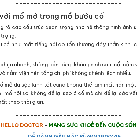
_____________________________
o với mổ mở trong mổ bướu cổ
ng rõ các cấu trúc quan trọng nhờ hệ thống hình ảnh s
 trọng.
 cổ như: mất tiếng nói do tổn thương dây thần kinh, 
ồi phục nhanh, không cần dùng kháng sinh sau mổ, nằm v
à nằm viện nên tổng chi phí không chênh lệch nhiều.
ổ mở dù sẹo lành tốt cũng không thể làm mất hẳn một 
 mổ nội soi không để lại sẹo ở cổ mà chỉ để lại các v
mất theo thời gian.
_____________________________
HELLO DOCTOR
-
MANG SỨC KHOẺ ĐẾN CUỘC SỐ
DỄ DÀNG GẶP BÁC SĨ: GỌI 1900146