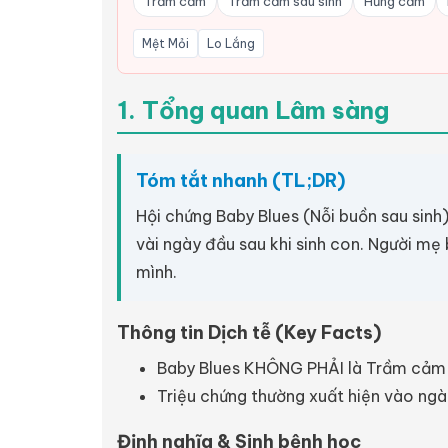
Trầm cảm
Trầm cảm sau sinh
Hưng cảm
Mệt Mỏi
Lo Lắng
1. Tổng quan Lâm sàng
Tóm tắt nhanh (TL;DR)
Hội chứng Baby Blues (Nỗi buồn sau sinh
vài ngày đầu sau khi sinh con. Người mẹ
mình.
Thông tin Dịch tễ (Key Facts)
Baby Blues KHÔNG PHẢI là Trầm cảm sa
Triệu chứng thường xuất hiện vào ngà
Định nghĩa & Sinh bệnh học