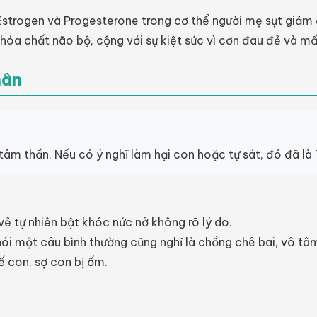
strogen và Progesterone trong cơ thể người mẹ sụt giảm đ
hóa chất não bộ, cộng với sự kiệt sức vì cơn đau đẻ và mấ
hân
âm thần. Nếu có ý nghĩ làm hại con hoặc tự sát, đó đã là
ẻ tự nhiên bật khóc nức nở không rõ lý do.
ói một câu bình thường cũng nghĩ là chồng chê bai, vô tâ
ế con, sợ con bị ốm.