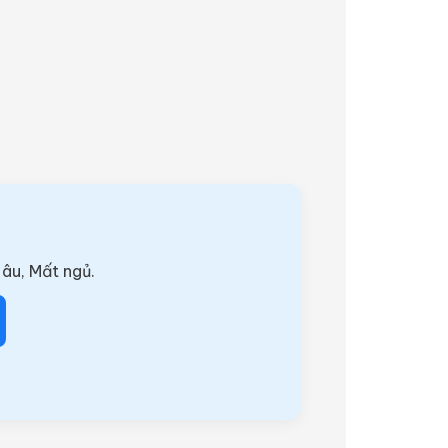
 âu, Mất ngủ.