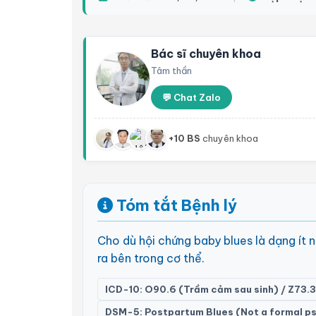
Bác sĩ chuyên khoa
Tâm thần
💬 Chat Zalo
+10 BS
chuyên khoa
Tóm tắt Bệnh lý
Cho dù hội chứng baby blues là dạng ít
ra bên trong cơ thể.
ICD-10: O90.6 (Trầm cảm sau sinh) / Z73.3
DSM-5: Postpartum Blues (Not a formal psy