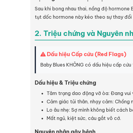
Sau khi bong nhau thai, nồng độ hormone E
tụt dốc hormone này kéo theo sự thay đổi 
2. Triệu chứng và Nguyên n
Dấu hiệu Cấp cứu (Red Flags)
Baby Blues KHÔNG có dấu hiệu cấp cứu t
Dấu hiệu & Triệu chứng
Tâm trạng dao động vỡ òa: Đang vui v
Cảm giác tủi thân, nhạy cảm: Chồng n
Lo âu nhẹ: Sợ mình không biết cách b
Mất ngủ, kiệt sức, cáu gắt vô cớ.
Nguyên nhân gây bệnh