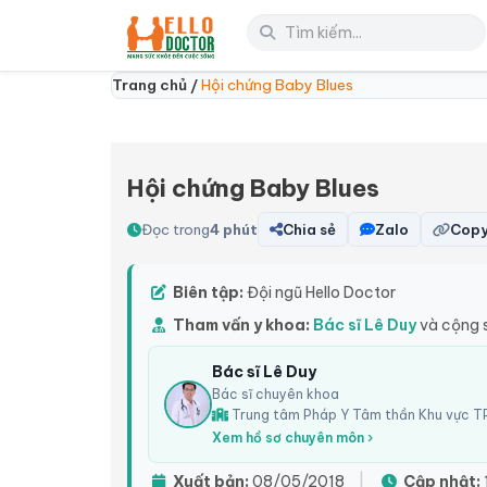
Trang chủ /
Hội chứng Baby Blues
Hội chứng Baby Blues
Đọc trong
4 phút
Chia sẻ
Zalo
Copy
Biên tập:
Đội ngũ Hello Doctor
Tham vấn y khoa:
Bác sĩ Lê Duy
và cộng 
Bác sĩ Lê Duy
Bác sĩ chuyên khoa
Trung tâm Pháp Y Tâm thần Khu vực TP
Xem hồ sơ chuyên môn ›
Xuất bản:
08/05/2018
|
Cập nhật: