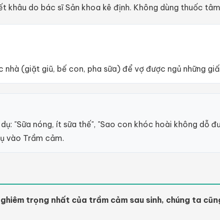
t khâu do bác sĩ Sản khoa kê định. Không dùng thuốc tâm
nhà (giặt giũ, bế con, pha sữa) để vợ được ngủ những giấc
: "Sữa nóng, ít sữa thế", "Sao con khóc hoài không dỗ đ
hụ vào Trầm cảm.
nghiêm trọng nhất của trầm cảm sau sinh, chúng ta cũn