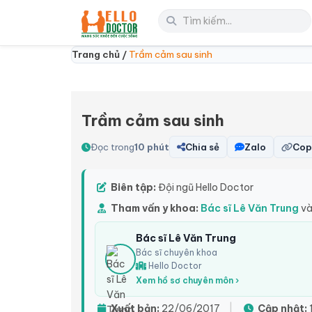
Trang chủ /
Trầm cảm sau sinh
Trầm cảm sau sinh
Đọc trong
10 phút
Chia sẻ
Zalo
Copy
Biên tập:
Đội ngũ Hello Doctor
Tham vấn y khoa:
Bác sĩ Lê Văn Trung
và
Bác sĩ Lê Văn Trung
Bác sĩ chuyên khoa
Hello Doctor
Xem hồ sơ chuyên môn ›
Xuất bản:
22/06/2017
|
Cập nhật: