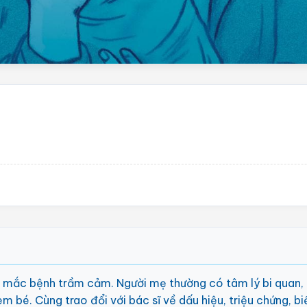
ơ mắc bệnh trầm cảm. Người mẹ thường có tâm lý bi quan, 
 bé. Cùng trao đổi với bác sĩ về dấu hiệu, triệu chứng, bi