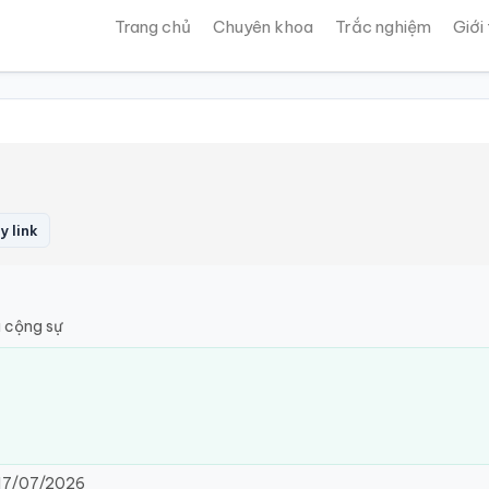
Trang chủ
Chuyên khoa
Trắc nghiệm
Giới
 link
 cộng sự
17/07/2026