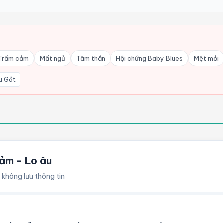
Trầm cảm
Mất ngủ
Tâm thần
Hội chứng Baby Blues
Mệt mỏi
u Gắt
ảm - Lo âu
 không lưu thông tin