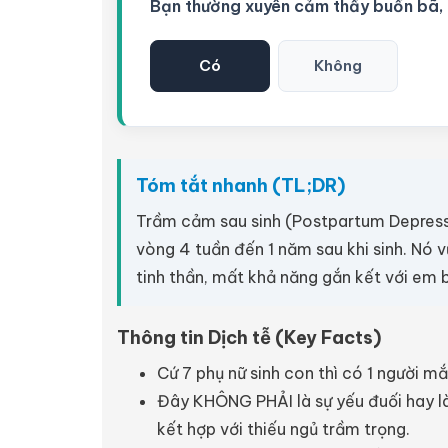
Bạn thường xuyên cảm thấy buồn bã, 
Có
Không
Tóm tắt nhanh (TL;DR)
Trầm cảm sau sinh (Postpartum Depressi
vòng 4 tuần đến 1 năm sau khi sinh. Nó 
tinh thần, mất khả năng gắn kết với em b
Thông tin Dịch tễ (Key Facts)
Cứ 7 phụ nữ sinh con thì có 1 người m
Đây KHÔNG PHẢI là sự yếu đuối hay là
kết hợp với thiếu ngủ trầm trọng.