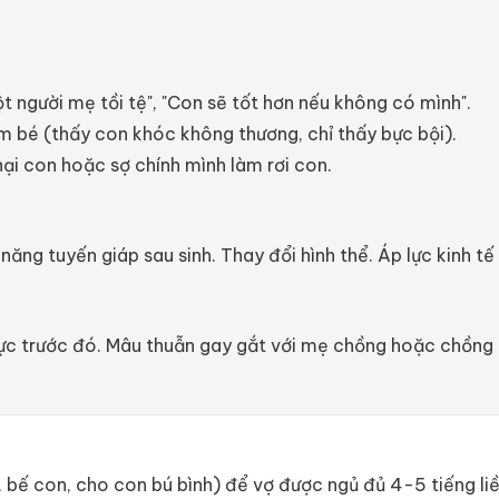
ột người mẹ tồi tệ", "Con sẽ tốt hơn nếu không có mình".
m bé (thấy con khóc không thương, chỉ thấy bực bội).
hại con hoặc sợ chính mình làm rơi con.
ng tuyến giáp sau sinh. Thay đổi hình thể. Áp lực kinh tế v
c trước đó. Mâu thuẫn gay gắt với mẹ chồng hoặc chồng tro
tã, bế con, cho con bú bình) để vợ được ngủ đủ 4-5 tiếng 