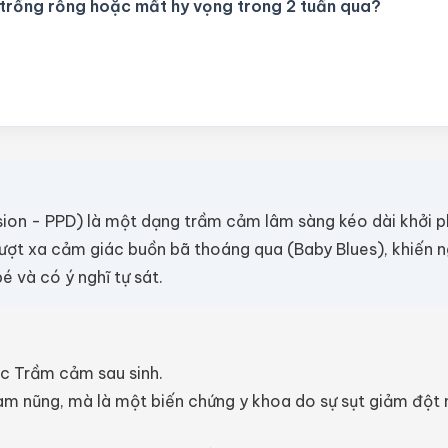
trống rỗng hoặc mất hy vọng trong 2 tuần qua?
on - PPD) là một dạng trầm cảm lâm sàng kéo dài khởi ph
vượt xa cảm giác buồn bã thoáng qua (Baby Blues), khiến ng
é và có ý nghĩ tự sát.
ắc Trầm cảm sau sinh.
m nũng, mà là một biến chứng y khoa do sự sụt giảm đột n