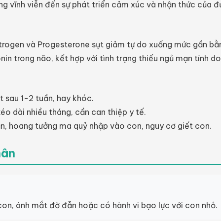
ng vĩnh viễn đến sự phát triển cảm xúc và nhận thức của đứ
trogen và Progesterone sụt giảm tự do xuống mức gần bằng 
onin trong não, kết hợp với tình trạng thiếu ngủ mạn tính 
t sau 1-2 tuần, hay khóc.
éo dài nhiều tháng, cần can thiệp y tế.
, hoang tưởng ma quỷ nhập vào con, nguy cơ giết con.
hân
con, ánh mắt đờ đẫn hoặc có hành vi bạo lực với con nhỏ.