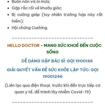
Buồn nôn và ói mửa;
Gặp rắc rối về khướu giác;
Bị cường giáp (tuy nhiên trường hợp này rất
hiếm);
Hội chứng Cushing.
_____________________________
HELLO DOCTOR
-
MANG SỨC KHOẺ ĐẾN CUỘC
SỐNG
DỄ DÀNG GẶP BÁC SĨ: GỌI 1900146
GIẢI QUYẾT VẤN ĐỀ SỨC KHỎE LẬP TỨC: GỌI
19001246
(Liên lạc qua điện thoại, trước khi đến trực tiếp cơ
quan y tế, để tránh lây nhiễm Covid-19)
_____________________________