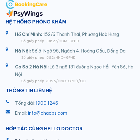
HỆ THỐNG PHÒNG KHÁM
Hồ Chí Minh:
152/6 Thành Thái, Phường Hoà Hưng
Số giấy phép: 10627/HCM-GPHD
Hà Nội:
Số 5, Ngõ 95, Ngách 4, Hoàng Cầu, Đống Đa
Số giấy phép: 562/HNO-GPHD
Cơ Sở 2 Hà Nội:
Lô 3 ngõ 131 đường Ngọc Hồi, Yên Sở, Hà
Nội
Số giấy phép: 3095/HNO-GPHĐ/CL1
THÔNG TIN LIÊN HỆ
Tổng đài:
1900 1246
Email:
info@chaobs.com
HỢP TÁC CÙNG HELLO DOCTOR