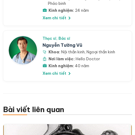
Pháo binh
Kinh nghiệm:
24 năm
Xem chi tiết
Thạc sĩ, Bác sĩ
Nguyễn Tường Vũ
Khoa:
Nội thần kinh
,
Ngoại thần kinh
Nơi làm việc:
Hello Doctor
Kinh nghiệm:
40 năm
Xem chi tiết
Bài viết liên quan