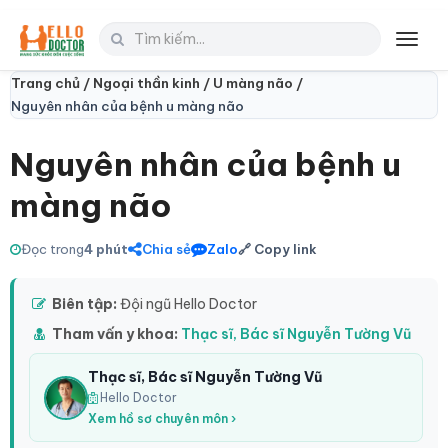
Toggl
navig
Trang chủ /
Ngoại thần kinh /
U màng não /
Nguyên nhân của bệnh u màng não
Nguyên nhân của bệnh u
màng não
Đọc trong
4 phút
Chia sẻ
Zalo
🔗 Copy link
Biên tập:
Đội ngũ Hello Doctor
Tham vấn y khoa:
Thạc sĩ, Bác sĩ Nguyễn Tường Vũ
Thạc sĩ, Bác sĩ Nguyễn Tường Vũ
Hello Doctor
Xem hồ sơ chuyên môn ›