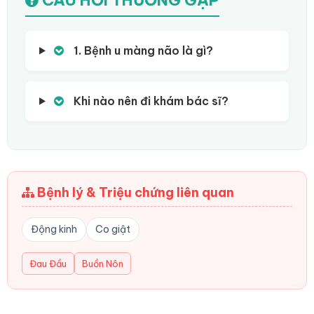
1. Bệnh u màng não là gì?
Khi nào nên đi khám bác sĩ?
Bệnh lý & Triệu chứng liên quan
Động kinh
Co giật
Đau Đầu
Buồn Nôn