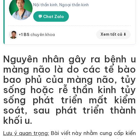
Nội thần kinh, Ngoại thần kinh
💬 Chat Zalo
+1 BS
chuyên khoa
Xem tất cả ⬇
Nguyên nhân gây ra bệnh u
màng não là do các tế bào
bao phủ của màng não, tủy
sống hoặc rễ thần kinh tủy
sống phát triển mất kiểm
soát, sau phát triển thành
khối u.
Lưu ý quan trọng:
Bài viết này nhằm cung cấp kiến