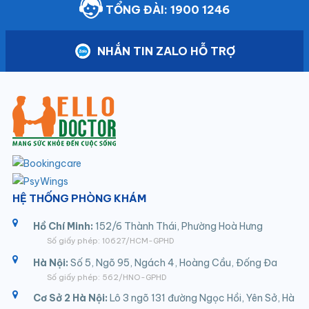
TỔNG ĐÀI: 1900 1246
NHẮN TIN ZALO HỖ TRỢ
HỆ THỐNG PHÒNG KHÁM
Hồ Chí Minh:
152/6 Thành Thái, Phường Hoà Hưng
Số giấy phép: 10627/HCM-GPHD
Hà Nội:
Số 5, Ngõ 95, Ngách 4, Hoàng Cầu, Đống Đa
Số giấy phép: 562/HNO-GPHD
Cơ Sở 2 Hà Nội:
Lô 3 ngõ 131 đường Ngọc Hồi, Yên Sở, Hà