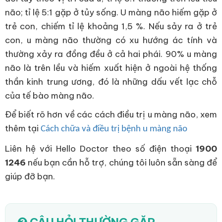
não; tỉ lệ 5:1 gặp ở tủy sống. U màng não hiếm gặp ở
trẻ con, chiếm tỉ lệ khoảng 1,5 %. Nếu sảy ra ở trẻ
con, u màng não thường có xu hướng ác tính và
thường xảy ra đồng đều ở cả hai phái. 90% u màng
não là trên lều và hiếm xuất hiện ở ngoài hệ thống
thần kinh trung ương, đó là những dấu vết lạc chỗ
của tế bào màng não.
Để biết rõ hơn về các cách điều trị u màng não, xem
thêm tại
Cách chữa và điều trị bệnh u màng não
Liên hệ với Hello Doctor theo số điện thoại
1900
1246
nếu bạn cần hỗ trợ, chúng tôi luôn sẵn sàng để
giúp đỡ bạn.
CÂU HỎI THƯỜNG GẶP