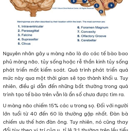
Nguyên nhân gây u màng não là do các tế bào bao
phủ màng não, tủy sống hoặc rễ thần kinh tủy sống
phát triển mất kiểm soát. Quá trình phát triển quá
mức này qua một thời gian sẽ tạo thành khối u. Tuy
nhiên, điều gì dẫn đến những bất thường trong quá
trình tạo tế bào trên vẫn là ẩn số chưa được tìm ra.
U màng não chiếm 15% các u trong sọ. Đối với người
lớn tuổi từ 40 đến 60 là thường gặp nhất. Đàn bà
chiếm ưu thế hơn đàn ông. Tuy nhiên, nó cũng thay
đổi tùy theo vị trí của u, tỉ lệ 3:1 thường trên lều tiểu