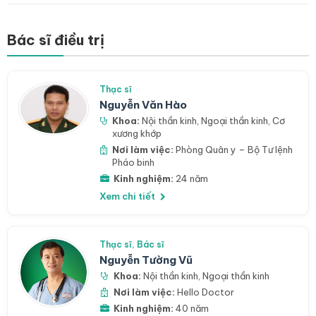
Bác sĩ điều trị
Thạc sĩ
Nguyễn Văn Hào
Khoa:
Nội thần kinh
,
Ngoại thần kinh
,
Cơ
xương khớp
Nơi làm việc:
Phòng Quân y – Bộ Tư lệnh
Pháo binh
Kinh nghiệm:
24 năm
Xem chi tiết
Thạc sĩ, Bác sĩ
Nguyễn Tường Vũ
Khoa:
Nội thần kinh
,
Ngoại thần kinh
Nơi làm việc:
Hello Doctor
Kinh nghiệm:
40 năm