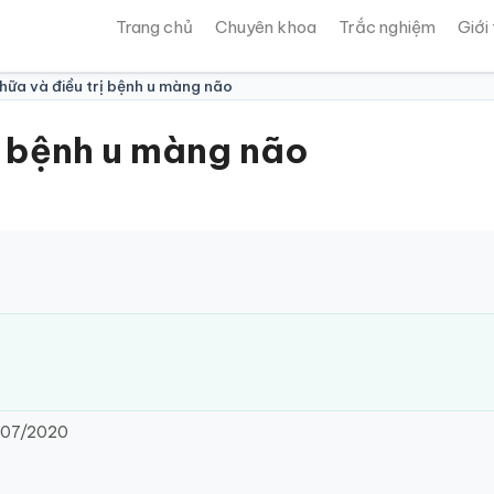
Trang chủ
Chuyên khoa
Trắc nghiệm
Giới
ữa và điều trị bệnh u màng não
ị bệnh u màng não
/07/2020