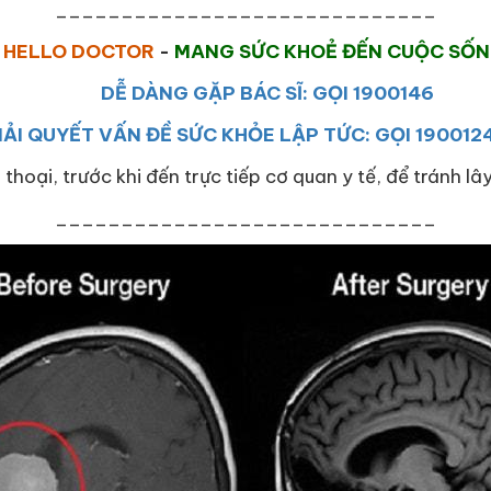
_____________________________
HELLO DOCTOR
-
MANG SỨC KHOẺ ĐẾN CUỘC SỐ
DỄ DÀNG GẶP BÁC SĨ: GỌI 1900146
IẢI QUYẾT VẤN ĐỀ SỨC KHỎE LẬP TỨC: GỌI 190012
 thoại, trước khi đến trực tiếp cơ quan y tế, để tránh l
_____________________________