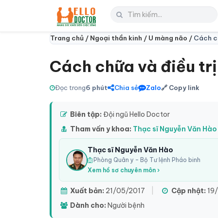
Trang chủ /
Ngoại thần kinh /
U màng não /
Cách ch
Cách chữa và điều tr
Đọc trong
6 phút
Chia sẻ
Zalo
🔗 Copy link
Biên tập:
Đội ngũ Hello Doctor
Tham vấn y khoa:
Thạc sĩ Nguyễn Văn Hào
Thạc sĩ Nguyễn Văn Hào
Phòng Quân y – Bộ Tư lệnh Pháo binh
Xem hồ sơ chuyên môn ›
Xuất bản:
21/05/2017
|
Cập nhật:
19
Dành cho:
Người bệnh