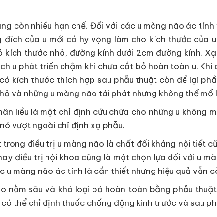
 cũng còn nhiều hạn chế. Đối với các u màng não ác t
ng đích của u mới có hy vọng làm cho kích thước của u
 kích thước nhỏ, đường kính dưới 2cm đường kính. Xạ
tích u phát triển chậm khi chưa cắt bỏ hoàn toàn u. Kh
ó kích thước thích hợp sau phẫu thuật còn để lại phần
hỏ và những u màng não tái phát nhưng không thể mổ l
phân liều là một chỉ định cứu chữa cho những u không m
nó vượt ngoài chỉ định xạ phẫu.
trong điều trị u màng não là chất đối kháng nội tiết c
ay điều trị nội khoa cũng là một chọn lựa đối với u m
ác u màng não ác tính là cần thiết nhưng hiệu quả vẫn c
ão nằm sâu và khó loại bỏ hoàn toàn bằng phẫu thuật
ó thể chỉ định thuốc chống động kinh trước và sau ph