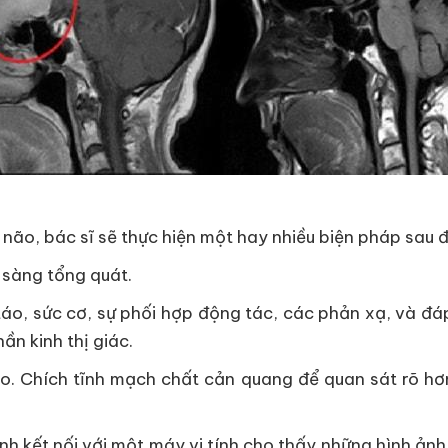
 não, bác sĩ sẽ thực hiện một hay nhiều biện pháp sau 
 sàng tổng quát.
táo, sức cơ, sự phối hợp động tác, các phản xạ, và đáp
ần kinh thị giác.
. Chích tĩnh mạch chất cản quang để quan sát rõ hơn
kết nối với một máy vi tính cho thấy những hình ảnh c