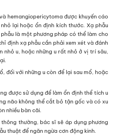
ính và hemangiopericytoma được khuyến cáo
 nhỏ lại hoặc ổn định kích thước. Xạ phẫu
 phẫu là một phương pháp có thể làm cho
i chỉ định xạ phẫu cần phải xem xét và đánh
 nhỏ u, hoặc những u rất nhỏ ở vị trí sâu,
ại.
ổ, đối với những u còn để lại sau mổ, hoặc
ũng được sử dụng để làm ổn định thể tích u
àng não không thể cắt bỏ tận gốc và có xu
òn nhiều bàn cãi.
 thông thường, bác sĩ sẽ áp dụng phương
ẫu thuật để ngăn ngừa cơn động kinh.