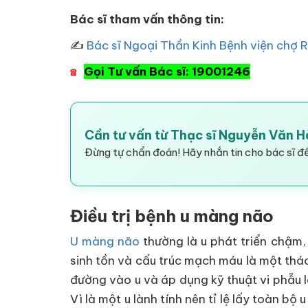
Bác sĩ tham vấn thông tin:
✍
Bác sĩ Ngoại Thần Kinh Bệnh viện chợ 
Gọi Tư vấn Bác sĩ: 19001246
☎
Cần tư vấn từ Thạc sĩ Nguyễn Văn 
Đừng tự chẩn đoán! Hãy nhắn tin cho bác sĩ để
Điều trị bệnh u màng não
U màng não
thường là u phát triển chậm, 
sinh tồn và cấu trúc mạch máu là một thác
đường vào u và áp dụng kỹ thuật vi phẫu 
Vì là một u lành tính nên tỉ lệ lấy toàn 