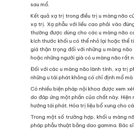
sau mổ.
Kết quả xạ trị trong điều trị u màng não
xạ trị. Xạ phẫu với liều cao phải vào đú
thường được dùng cho các u màng não có
kích thước khối u có thể nhỏ lại hoặc thể 
giá thận trọng đối với những u màng não c
hoặc những người già có u màng não rất n
Đối với các u màng não lành tính, xạ trị 
những u tái phát không có chỉ định mổ mà 
Có nhiều biện pháp nội khoa được xem xét 
do đáp ứng một phần của chất này. Hiện n
hướng tái phát. Hóa trị liệu bổ xung cho c
Trong một số trường hợp, khối u màng n
pháp phẫu thuật bằng dao gamma. Bác sĩ c