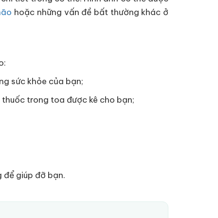
não
hoặc những vấn đề bất thường khác ở
o:
ng sức khỏe của bạn;
 thuốc trong toa được kê cho bạn;
g để giúp đỡ bạn.