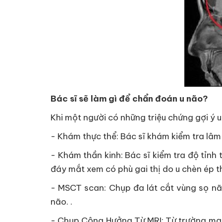
Bác sĩ sẽ làm gì để chẩn đoán u não?
Khi một người có những triệu chứng gợi ý u
- Khám thực thể: Bác sĩ khám kiểm tra lâm
- Khám thần kinh: Bác sĩ kiểm tra độ tỉnh 
đáy mắt xem có phù gai thị do u chèn ép th
- MSCT scan: Chụp đa lát cắt vùng sọ não
não. .
- Chụp Cộng Hưởng Từ MRI: Từ trường mạnh 