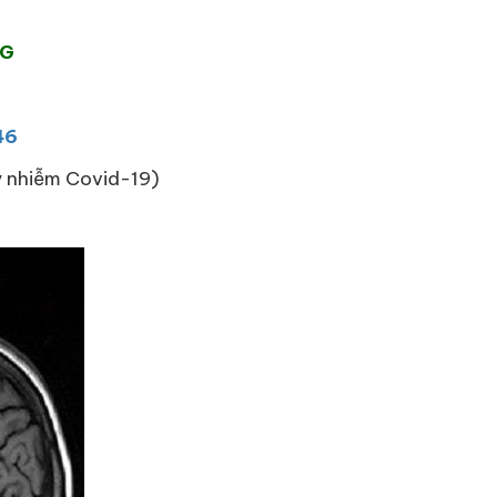
NG
46
ây nhiễm Covid-19)