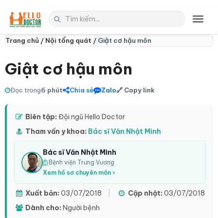
Toggl
navig
Trang chủ /
Nội tổng quát /
Giật cơ hậu môn
Giật cơ hậu môn
Đọc trong
6 phút
Chia sẻ
Zalo
🔗 Copy link
Biên tập:
Đội ngũ Hello Doctor
Tham vấn y khoa:
Bác sĩ Văn Nhật Minh
Bác sĩ Văn Nhật Minh
Bệnh viện Trưng Vương
Xem hồ sơ chuyên môn ›
Xuất bản:
03/07/2018
|
Cập nhật:
03/07/2018
Dành cho:
Người bệnh