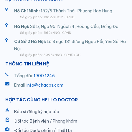
Hồ Chí Minh:
152/6 Thành Thái, Phường Hoà Hưng
Số giấy phép: 10627/HCM-GPHD
Hà Nội:
Số 5, Ngõ 95, Ngách 4, Hoàng Cầu, Đống Đa
Số giấy phép: 562/HNO-GPHD
Cơ Sở 2 Hà Nội:
Lô 3 ngõ 131 đường Ngọc Hồi, Yên Sở, Hà
Nội
Số giấy phép: 3095/HNO-GPHĐ/CL1
THÔNG TIN LIÊN HỆ
Tổng đài:
1900 1246
Email:
info@chaobs.com
HỢP TÁC CÙNG HELLO DOCTOR
Bác sĩ đăng ký hợp tác
Đối tác Bệnh viện / Phòng khám
Đối tác Dược phẩm / Thiết bị