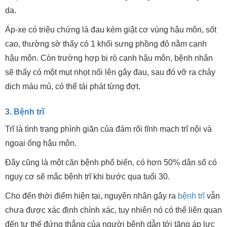
da.
Áp-xe có triệu chứng là đau kèm giật cơ vùng hậu môn, sốt
cao, thường sờ thấy có 1 khối sưng phồng đỏ nằm cạnh
hậu môn. Còn trường hợp bị rò cạnh hậu môn, bệnh nhân
sẽ thấy có một mụt nhọt nổi lên gây đau, sau đó vỡ ra chảy
dịch máu mủ, có thể tái phát từng đợt.
3. Bệnh trĩ
Trĩ là tình trạng phình giãn của đám rối tĩnh mạch trĩ nội và
ngoại ống hậu môn.
Đây cũng là một căn bệnh phổ biến, có hơn 50% dân số có
nguy cơ sẽ mắc bệnh trĩ khi bước qua tuổi 30.
Cho đến thời điểm hiện tại, nguyên nhân gây ra
bệnh trĩ
vẫn
chưa được xác định chính xác, tuy nhiên nó có thể liên quan
đến tư thế đứng thẳng của người bệnh dẫn tới tăng áp lực