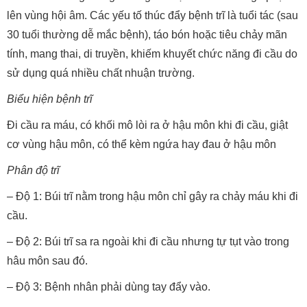
lên vùng hội âm. Các yếu tố thúc đẩy bệnh trĩ là tuổi tác (sau
30 tuổi thường dễ mắc bệnh), táo bón hoặc tiêu chảy mãn
tính, mang thai, di truyền, khiếm khuyết chức năng đi cầu do
sử dụng quá nhiều chất nhuận trường.
Biểu hiện bệnh trĩ
Đi cầu ra máu, có khối mô lòi ra ở hậu môn khi đi cầu, giật
cơ vùng hậu môn, có thể kèm ngứa hay đau ở hậu môn
Phân độ trĩ
– Độ 1: Búi trĩ nằm trong hậu môn chỉ gây ra chảy máu khi đi
cầu.
– Độ 2: Búi trĩ sa ra ngoài khi đi cầu nhưng tự tụt vào trong
hâu môn sau đó.
– Độ 3: Bệnh nhân phải dùng tay đẩy vào.