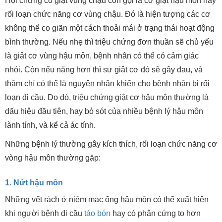
Hội chứng co giật vùng chậu còn gọi là cơ giật hậu môn hay
rối loạn chức năng cơ vùng chậu. Đó là hiện tượng các cơ
không thể co giãn một cách thoải mái ở trạng thái hoạt động
bình thường. Nếu nhẹ thì triệu chứng đơn thuần sẽ chủ yếu
là giật cơ vùng hậu môn, bệnh nhân có thể có cảm giác
nhói. Còn nếu nặng hơn thì sự giật cơ đó sẽ gây đau, và
thậm chí có thể là nguyên nhân khiến cho bệnh nhân bị rối
loạn đi cầu. Do đó, triệu chứng giật cơ hậu môn thường là
dấu hiệu đầu tiên, hay bỏ sót của nhiều bệnh lý hậu môn
lành tính, và kể cả ác tính.
Những bệnh lý thường gây kích thích, rối loạn chức năng cơ
vòng hậu môn thường gặp:
1. Nứt hậu môn
Những vết rách ở niêm mạc ống hậu môn có thể xuất hiện
khi người bệnh đi cầu
táo bón
hay có phân cứng to hơn