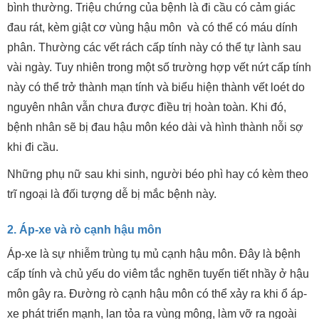
bình thường. Triệu chứng của bệnh là đi cầu có cảm giác
đau rát, kèm giật cơ vùng hậu môn và có thể có máu dính
phân. Thường các vết rách cấp tính này có thể tự lành sau
vài ngày. Tuy nhiên trong một số trường hợp vết nứt cấp tính
này có thể trở thành mạn tính và biểu hiện thành vết loét do
nguyên nhân vẫn chưa được điều trị hoàn toàn. Khi đó,
bệnh nhân sẽ bị đau hậu môn kéo dài và hình thành nỗi sợ
khi đi cầu.
Những phụ nữ sau khi sinh, người béo phì hay có kèm theo
trĩ ngoại là đối tượng dễ bị mắc bệnh này.
2. Áp-xe và rò cạnh hậu môn
Áp-xe là sự nhiễm trùng tụ mủ cạnh hậu môn. Đây là bệnh
cấp tính và chủ yếu do viêm tắc nghẽn tuyến tiết nhầy ở hậu
môn gây ra. Đường rò cạnh hậu môn có thể xảy ra khi ổ áp-
xe phát triển mạnh, lan tỏa ra vùng mông, làm vỡ ra ngoài