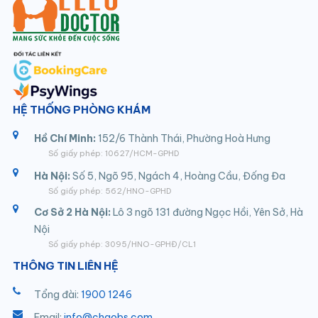
HỆ THỐNG PHÒNG KHÁM
Hồ Chí Minh:
152/6 Thành Thái, Phường Hoà Hưng
Số giấy phép: 10627/HCM-GPHD
Hà Nội:
Số 5, Ngõ 95, Ngách 4, Hoàng Cầu, Đống Đa
Số giấy phép: 562/HNO-GPHD
Cơ Sở 2 Hà Nội:
Lô 3 ngõ 131 đường Ngọc Hồi, Yên Sở, Hà
Nội
Số giấy phép: 3095/HNO-GPHĐ/CL1
THÔNG TIN LIÊN HỆ
Tổng đài:
1900 1246
Email:
info@chaobs.com