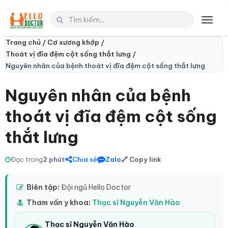
Toggl
navig
Trang chủ /
Cơ xương khớp /
Thoát vị đĩa đệm cột sống thắt lưng /
Nguyên nhân của bệnh thoát vị đĩa đệm cột sống thắt lưng
Nguyên nhân của bệnh
thoát vị đĩa đệm cột sống
thắt lưng
Đọc trong
2 phút
Chia sẻ
Zalo
🔗 Copy link
Biên tập:
Đội ngũ Hello Doctor
Tham vấn y khoa:
Thạc sĩ Nguyễn Văn Hào
Thạc sĩ Nguyễn Văn Hào