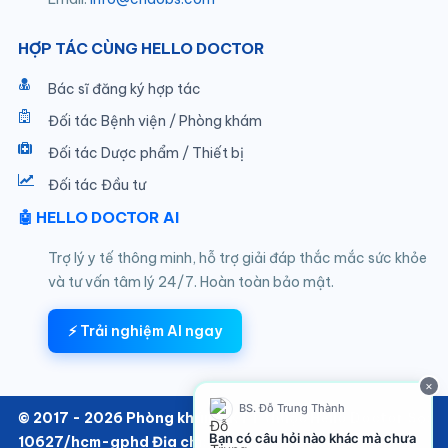
HỢP TÁC CÙNG HELLO DOCTOR
Bác sĩ đăng ký hợp tác
Đối tác Bệnh viện / Phòng khám
Đối tác Dược phẩm / Thiết bị
Đối tác Đầu tư
🤖 HELLO DOCTOR AI
Trợ lý y tế thông minh, hỗ trợ giải đáp thắc mắc sức khỏe
và tư vấn tâm lý 24/7. Hoàn toàn bảo mật.
⚡ Trải nghiệm AI ngay
×
BS. Đỗ Trung Thành
© 2017 - 2026 Phòng khám SKTT thuộc Hello Doctor Số:
Bạn có câu hỏi nào khác mà chưa
10627/hcm-gphd Địa chỉ: 152/6 Thành Thái, Phường