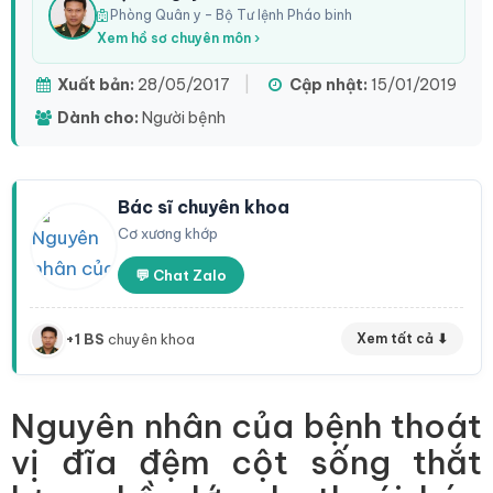
Phòng Quân y – Bộ Tư lệnh Pháo binh
Xem hồ sơ chuyên môn ›
Xuất bản:
28/05/2017
|
Cập nhật:
15/01/2019
Dành cho:
Người bệnh
Bác sĩ chuyên khoa
Cơ xương khớp
💬 Chat Zalo
+1 BS
chuyên khoa
Xem tất cả ⬇
Nguyên nhân của bệnh thoát
vị đĩa đệm cột sống thắt