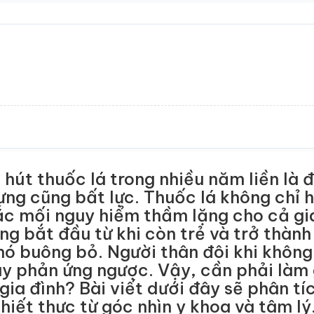
hút thuốc lá trong nhiều năm liền là đ
ưng cũng bất lực. Thuốc lá không chỉ h
ắc mối nguy hiểm thầm lặng cho cả gi
ng bắt đầu từ khi còn trẻ và trở thành
hó buông bỏ. Người thân đôi khi không 
gây phản ứng ngược. Vậy, cần phải làm 
ia đình? Bài viết dưới đây sẽ phân tíc
thiết thực từ góc nhìn y khoa và tâm lý