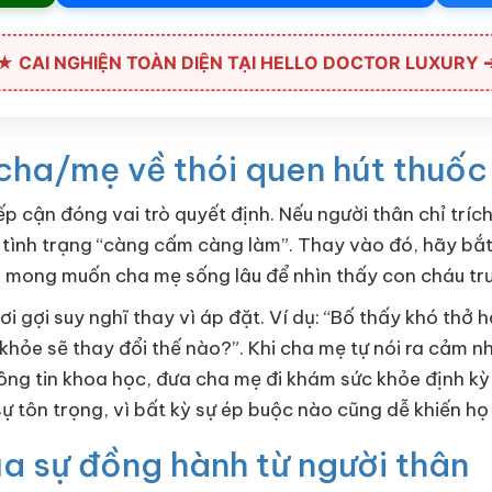
★ CAI NGHIỆN TOÀN DIỆN TẠI HELLO DOCTOR LUXURY 
 cha/mẹ về thói quen hút thuốc
p cận đóng vai trò quyết định. Nếu người thân chỉ tríc
 tình trạng “càng cấm càng làm”. Thay vào đó, hãy bắ
nh mong muốn cha mẹ sống lâu để nhìn thấy con cháu tr
ơi gợi suy nghĩ thay vì áp đặt. Ví dụ: “Bố thấy khó thở
khỏe sẽ thay đổi thế nào?”. Khi cha mẹ tự nói ra cảm 
thông tin khoa học, đưa cha mẹ đi khám sức khỏe định k
sự tôn trọng, vì bất kỳ sự ép buộc nào cũng dễ khiến họ
ủa sự đồng hành từ người thân