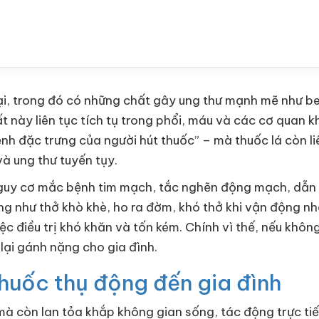
i, trong đó có những chất gây ung thư mạnh mẽ như be
 này liên tục tích tụ trong phổi, máu và các cơ quan 
ệnh đặc trưng của người hút thuốc” – mà thuốc lá còn l
à ung thư tuyến tụy.
 nguy cơ mắc bệnh tim mạch, tắc nghẽn động mạch, dẫn 
g như thở khò khè, ho ra đờm, khó thở khi vận động nhẹ
iệc điều trị khó khăn và tốn kém. Chính vì thế, nếu khô
lại gánh nặng cho gia đình.
thuốc thụ động đến gia đình
 mà còn lan tỏa khắp không gian sống, tác động trực ti