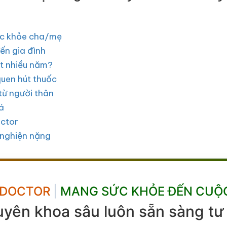
sức khỏe cha/mẹ
ến gia đình
t nhiều năm?
quen hút thuốc
từ người thân
á
octor
 nghiện nặng
 DOCTOR
|
MANG SỨC KHỎE ĐẾN CUỘ
uyên khoa sâu luôn sẵn sàng tư 