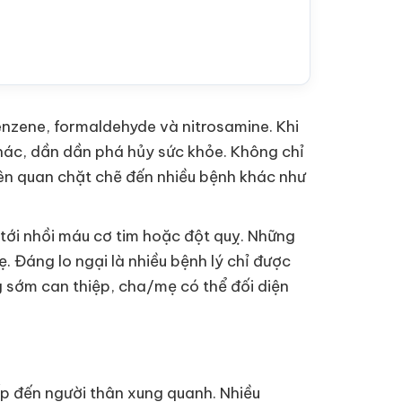
nzene, formaldehyde và nitrosamine. Khi
khác, dần dần phá hủy sức khỏe. Không chỉ
iên quan chặt chẽ đến nhiều bệnh khác như
tới nhồi máu cơ tim hoặc đột quỵ. Những
. Đáng lo ngại là nhiều bệnh lý chỉ được
ng sớm can thiệp, cha/mẹ có thể đối diện
ếp đến người thân xung quanh. Nhiều