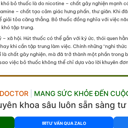
khó bỏ thuốc là do nicotine – chất gây nghiện mạnh có 
pamine – chất tạo cảm giác hưng phấn, thư giãn. Khi đã
để giải tỏa căng thẳng. Bỏ thuốc đồng nghĩa với việc nã
 khó tập trung.
ý – xã hội. Hút thuốc có thể gắn với ký ức, thói quen h
 hay khi cần tập trung làm việc. Chính những “nghi thức
hỉ là chất gây nghiện, mà đã trở thành một phần trong
vì sao việc bỏ thuốc không thể chỉ dựa vào lời khuyên đơ
 DOCTOR
|
MANG SỨC KHỎE ĐẾN CUỘ
uyên khoa sâu luôn sẵn sàng tư 
✉
TƯ VẤN QUA ZALO