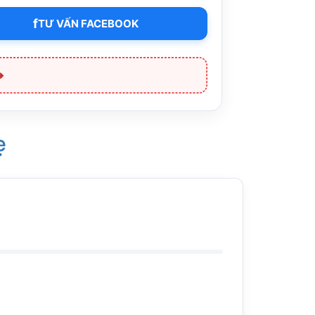
f
TƯ VẤN FACEBOOK
➔
ẹ