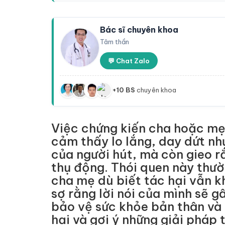
Bác sĩ chuyên khoa
Tâm thần
💬 Chat Zalo
+10 BS
chuyên khoa
Việc chứng kiến cha hoặc mẹ 
cảm thấy lo lắng, day dứt nh
của người hút, mà còn gieo r
thụ động. Thói quen này thườ
cha mẹ dù biết tác hại vẫn k
sợ rằng lời nói của mình sẽ 
bảo vệ sức khỏe bản thân và g
hại và gợi ý những giải pháp 