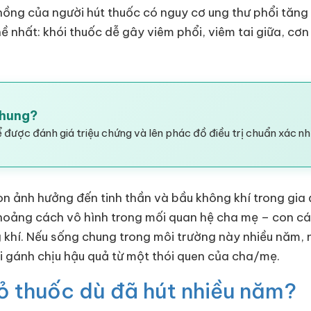
ồng của người hút thuốc có nguy cơ ung thư phổi tăn
ề nhất: khói thuốc dễ gây viêm phổi, viêm tai giữa, cơ
Chung?
 được đánh giá triệu chứng và lên phác đồ điều trị chuẩn xác nh
òn ảnh hưởng đến tinh thần và bầu không khí trong gia 
khoảng cách vô hình trong mối quan hệ cha mẹ – con cái
g khí. Nếu sống chung trong môi trường này nhiều năm, 
i gánh chịu hậu quả từ một thói quen của cha/mẹ.
ỏ thuốc dù đã hút nhiều năm?