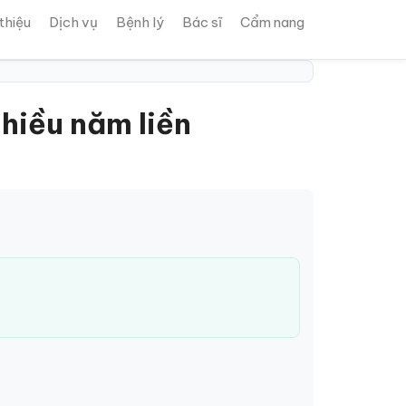
 thiệu
Dịch vụ
Bệnh lý
Bác sĩ
Cẩm nang
nhiều năm liền