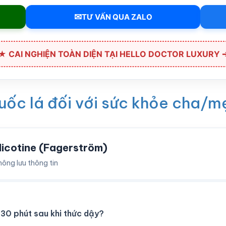
✉
TƯ VẤN QUA ZALO
★ CAI NGHIỆN TOÀN DIỆN TẠI HELLO DOCTOR LUXURY 
thuốc lá đối với sức khỏe cha/m
Nicotine (Fagerström)
hông lưu thông tin
 30 phút sau khi thức dậy?