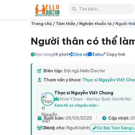
Trang chủ /
Tâm thần /
Nghiện thuốc lá /
Người thâ
Người thân có thể làm
Đọc trong
14 phút
Chia sẻ
Zalo
🔗 Copy link
Biên tập:
Đội ngũ Hello Doctor
Tham vấn y khoa:
Thạc sĩ Nguyễn Viết Ch
Thạc sĩ Nguyễn Viết Chung
Khoa Y Dược - Đại học Quốc Gia Hà Nội.
Xem hồ sơ chuyên môn ›
Xuất bản:
09/09/2025
|
Cập nhật:
0
Dành cho:
Người bệnh
Có Bài Test Sàng 