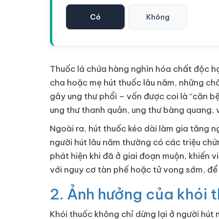
Có
Không
Thuốc lá chứa hàng nghìn hóa chất độc hạ
cha hoặc mẹ hút thuốc lâu năm, những chất
gây ung thư phổi – vốn được coi là “căn b
ung thư thanh quản, ung thư bàng quang, v
Ngoài ra, hút thuốc kéo dài làm gia tăng
người hút lâu năm thường có các triệu chứn
phát hiện khi đã ở giai đoạn muộn, khiến v
với nguy cơ tàn phế hoặc tử vong sớm, để 
2. Ảnh hưởng của khói 
Khói thuốc không chỉ dừng lại ở người hút