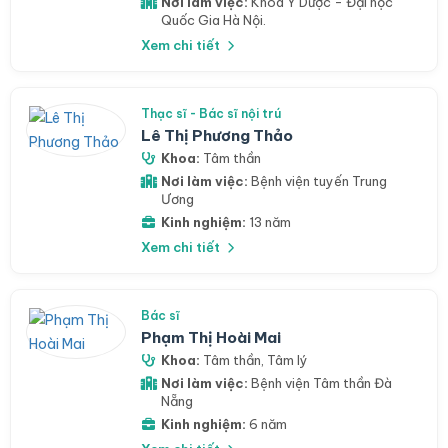
Nơi làm việc:
Khoa Y Dược - Đại học
Quốc Gia Hà Nội.
Xem chi tiết
Thạc sĩ - Bác sĩ nội trú
Lê Thị Phương Thảo
Khoa:
Tâm thần
Nơi làm việc:
Bệnh viện tuyến Trung
Ương
Kinh nghiệm:
13 năm
Xem chi tiết
Bác sĩ
Phạm Thị Hoài Mai
Khoa:
Tâm thần
,
Tâm lý
Nơi làm việc:
Bệnh viện Tâm thần Đà
Nẵng
Kinh nghiệm:
6 năm