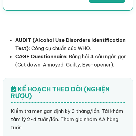
AUDIT (Alcohol Use Disorders Identification
Test):
Công cụ chuẩn của WHO.
CAGE Questionnaire:
Bảng hỏi 4 câu ngắn gọn
(Cut down, Annoyed, Guilty, Eye-opener).
KẾ HOẠCH THEO DÕI (NGHIỆN
RƯỢU)
Kiểm tra men gan định kỳ 3 tháng/lần. Tái khám
tâm lý 2-4 tuần/lần. Tham gia nhóm AA hàng
tuần.