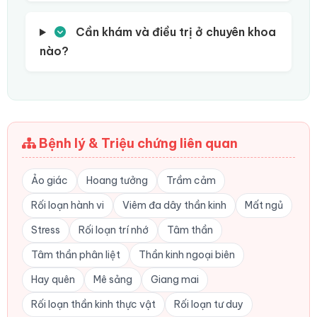
Cần khám và điều trị ở chuyên khoa
nào?
Bệnh lý & Triệu chứng liên quan
Ảo giác
Hoang tưởng
Trầm cảm
Rối loạn hành vi
Viêm đa dây thần kinh
Mất ngủ
Stress
Rối loạn trí nhớ
Tâm thần
Tâm thần phân liệt
Thần kinh ngoại biên
Hay quên
Mê sảng
Giang mai
Rối loạn thần kinh thực vật
Rối loạn tư duy