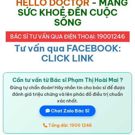
HELLO DOCTOR
-
MANG
SỨC KHOẺ ĐẾN CUỘC
SỐNG
19001246
BÁC SĨ TƯ VẤN QUA ĐIỆN THOẠI:
Tư vấn qua FACEBOOK:
CLICK LINK
Cần tư vấn từ Bác sĩ Phạm Thị Hoài Mai ?
Đừng tự chẩn đoán! Hãy nhắn tin cho bác sĩ để được
đánh giá triệu chứng và lên phác đồ điều trị chuẩn
xác nhất.
Chat Zalo Bác Sĩ
Tổng đài: 1900 1246