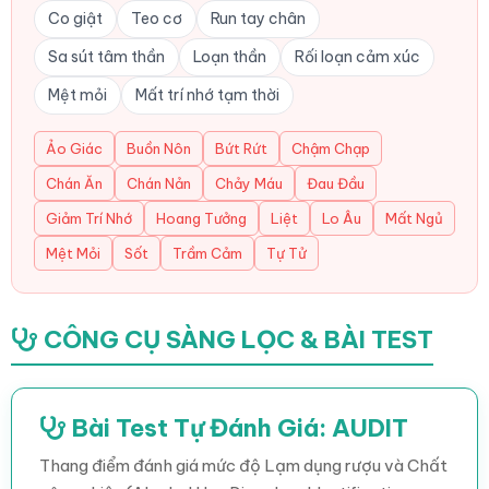
Co giật
Teo cơ
Run tay chân
Sa sút tâm thần
Loạn thần
Rối loạn cảm xúc
Mệt mỏi
Mất trí nhớ tạm thời
Ảo Giác
Buồn Nôn
Bứt Rứt
Chậm Chạp
Chán Ăn
Chán Nản
Chảy Máu
Đau Đầu
Giảm Trí Nhớ
Hoang Tưởng
Liệt
Lo Âu
Mất Ngủ
Mệt Mỏi
Sốt
Trầm Cảm
Tự Tử
CÔNG CỤ SÀNG LỌC & BÀI TEST
Bài Test Tự Đánh Giá: AUDIT
Thang điểm đánh giá mức độ Lạm dụng rượu và Chất