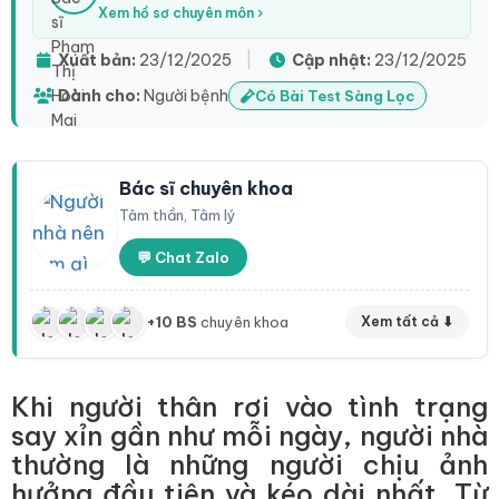
Xem hồ sơ chuyên môn ›
Xuất bản:
23/12/2025
|
Cập nhật:
23/12/2025
Dành cho:
Người bệnh
Có Bài Test Sàng Lọc
Bác sĩ chuyên khoa
Tâm thần, Tâm lý
💬 Chat Zalo
+10 BS
chuyên khoa
Xem tất cả ⬇
Khi người thân rơi vào tình trạng
say xỉn gần như mỗi ngày, người nhà
thường là những người chịu ảnh
hưởng đầu tiên và kéo dài nhất. Từ