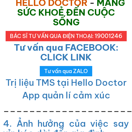
HELLO DOCTOR
-
MANG
SỨC KHOẺ ĐẾN CUỘC
SỐNG
19001246
BÁC SĨ TƯ VẤN QUA ĐIỆN THOẠI:
Tư vấn qua FACEBOOK:
CLICK LINK
Tư vấn qua ZALO
Trị liệu TMS tại Hello Doctor
App quản lí cảm xúc
___________________
4. Ảnh hưởng của việc say