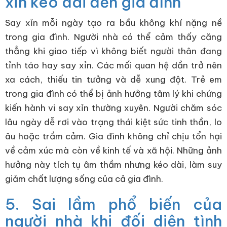
xỉn kéo dài đến gia đình
Say xỉn mỗi ngày tạo ra bầu không khí nặng nề
trong gia đình. Người nhà có thể cảm thấy căng
thẳng khi giao tiếp vì không biết người thân đang
tỉnh táo hay say xỉn. Các mối quan hệ dần trở nên
xa cách, thiếu tin tưởng và dễ xung đột. Trẻ em
trong gia đình có thể bị ảnh hưởng tâm lý khi chứng
kiến hành vi say xỉn thường xuyên. Người chăm sóc
lâu ngày dễ rơi vào trạng thái kiệt sức tinh thần, lo
âu hoặc trầm cảm. Gia đình không chỉ chịu tổn hại
về cảm xúc mà còn về kinh tế và xã hội. Những ảnh
hưởng này tích tụ âm thầm nhưng kéo dài, làm suy
giảm chất lượng sống của cả gia đình.
5. Sai lầm phổ biến của
người nhà khi đối diện tình