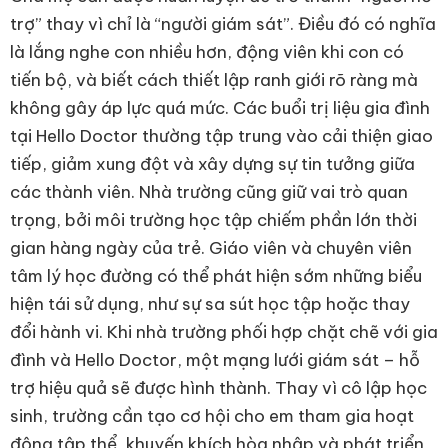
trợ” thay vì chỉ là “người giám sát”. Điều đó có nghĩa
là lắng nghe con nhiều hơn, động viên khi con có
tiến bộ, và biết cách thiết lập ranh giới rõ ràng mà
không gây áp lực quá mức. Các buổi trị liệu gia đình
tại Hello Doctor thường tập trung vào cải thiện giao
tiếp, giảm xung đột và xây dựng sự tin tưởng giữa
các thành viên. Nhà trường cũng giữ vai trò quan
trọng, bởi môi trường học tập chiếm phần lớn thời
gian hàng ngày của trẻ. Giáo viên và chuyên viên
tâm lý học đường có thể phát hiện sớm những biểu
hiện tái sử dụng, như sự sa sút học tập hoặc thay
đổi hành vi. Khi nhà trường phối hợp chặt chẽ với gia
đình và Hello Doctor, một mạng lưới giám sát – hỗ
trợ hiệu quả sẽ được hình thành. Thay vì cô lập học
sinh, trường cần tạo cơ hội cho em tham gia hoạt
động tập thể, khuyến khích hòa nhập và phát triển