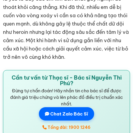
thoát khỏi căng thẳng. Khi đã thử, nhiều em dễ bị
cuốn vào vòng xoáy vì cần sa có khả năng tạo thói
quen mạnh, dù không gây lệ thuộc thể chất dữ dội
như heroin nhưng lại tác động sâu sắc đến tâm lý và
cảm xúc. Một khi hành vi sử dụng gắn liền với nhu
cầu xã hội hoặc cách giải quyết cảm xúc, việc từ bỏ
trở nên vô cùng khó khăn.
Cần tư vấn từ Thạc sĩ - Bác sĩ Nguyễn Thi
Phú?
Đừng tự chẩn đoán! Hãy nhắn tin cho bác sĩ để được
đánh giá triệu chứng và lên phác đồ điều trị chuẩn xác
nhất.
Chat Zalo Bác Sĩ
Tổng đài: 1900 1246