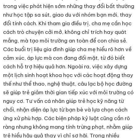
trong việc phát hiện sớm những thay đổi bất thường
như học tập sa sút, giao du với nhóm bạn mới, thay
đổi tính cách. Khi tham gia điều trị, cha mẹ cần học
cách trò chuyện cởi mở, không chỉ trích hay quát
mắng, mà tạo môi trường an toàn để con chia sẻ.
Các buổi trị liệu gia đình giúp cha mẹ hiểu rõ hơn về
cảm xúc, áp lực mà con đang đối mặt, từ đó biết
cách hỗ trợ hiệu quả hơn. Ngoài ra, việc xây dựng
một lịch sinh hoạt khoa học với các hoạt động thay
thế như thể thao, nghệ thuật, câu lạc bộ học đường
sẽ giúp trẻ giảm thời gian tiếp xúc với môi trường có
nguy cơ. Tư vấn cá nhân giúp trẻ học kỹ năng từ
chối, nhận diện áp lực từ bạn bè và lựa chọn cách
ứng xử phù hợp. Các biện pháp kỷ luật cũng cần rõ
ràng nhưng không mang tính trừng phạt, nhằm giúp
trẻ hiểu hậu quả thay vì chỉ sợ hãi. Trong nhiều