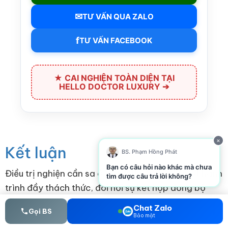
✉
TƯ VẤN QUA ZALO
f
TƯ VẤN FACEBOOK
★ CAI NGHIỆN TOÀN DIỆN TẠI
HELLO DOCTOR LUXURY ➔
×
Kết luận
BS. Phạm Hồng Phát
Bạn có câu hỏi nào khác mà chưa
Điều trị nghiện cần sa ở thanh thiếu niên là một hành
tìm được câu trả lời không?
trình đầy thách thức, đòi hỏi sự kết hợp đồng bộ
giữa y khoa, tâm lý, giáo dục hành vi và sự tham gia
Chat Zalo
Gọi BS
tích cực của gia đình – nhà trường. Không chỉ đơn
Bảo mật