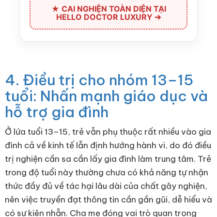
★ CAI NGHIỆN TOÀN DIỆN TẠI
HELLO DOCTOR LUXURY ➔
4. Điều trị cho nhóm 13–15
tuổi: Nhấn mạnh giáo dục và
hỗ trợ gia đình
Ở lứa tuổi 13–15, trẻ vẫn phụ thuộc rất nhiều vào gia
đình cả về kinh tế lẫn định hướng hành vi, do đó điều
trị nghiện cần sa cần lấy gia đình làm trung tâm. Trẻ
trong độ tuổi này thường chưa có khả năng tự nhận
thức đầy đủ về tác hại lâu dài của chất gây nghiện,
nên việc truyền đạt thông tin cần gần gũi, dễ hiểu và
có sự kiên nhẫn. Cha mẹ đóng vai trò quan trọng