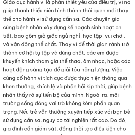
Giáo dục hành vi là phần thiết yếu của điều trị, vì nó
giúp thanh thiếu niên hình thành thói quen mới thay
thế cho hành vi sử dụng cần sa. Các chuyên gia
cùng bệnh nhân xây dựng kế hoạch sinh hoạt chi
tiết, bao gồm giờ giấc ngủ nghỉ, học tập, vui chơi,
và vận động thể chất. Thay vì để thời gian rảnh trở
thành cơ hội tụ tập và dùng chất, các em được
khuyến khích tham gia thể thao, âm nhạc, hoặc các
hoạt động sáng tạo để giải tỏa năng lượng. Việc
củng cố hành vi tích cực được thực hiện thông qua
khen thưởng, khích lệ và phản hồi kịp thời, giúp bệnh
nhân thấy rõ sự tiến bộ của mình. Ngoài ra, môi
trường sống đóng vai trò không kém phần quan
trọng. Nếu trẻ vẫn thường xuyên tiếp xúc với bạn bè
sử dụng cần sa, nguy cơ tái nghiện rất cao. Do đó,
gia đình cần giám sát, đồng thời tạo điều kiện cho