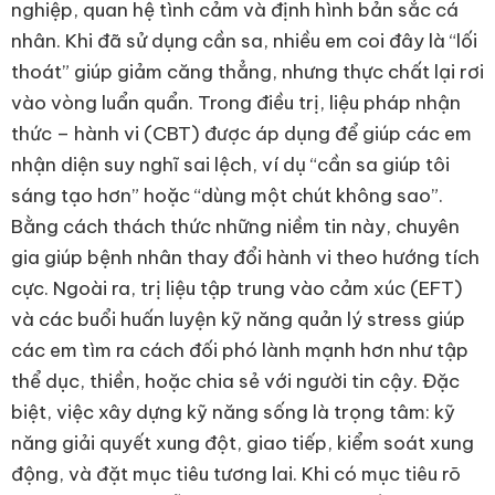
nghiệp, quan hệ tình cảm và định hình bản sắc cá
nhân. Khi đã sử dụng cần sa, nhiều em coi đây là “lối
thoát” giúp giảm căng thẳng, nhưng thực chất lại rơi
vào vòng luẩn quẩn. Trong điều trị, liệu pháp nhận
thức – hành vi (CBT) được áp dụng để giúp các em
nhận diện suy nghĩ sai lệch, ví dụ “cần sa giúp tôi
sáng tạo hơn” hoặc “dùng một chút không sao”.
Bằng cách thách thức những niềm tin này, chuyên
gia giúp bệnh nhân thay đổi hành vi theo hướng tích
cực. Ngoài ra, trị liệu tập trung vào cảm xúc (EFT)
và các buổi huấn luyện kỹ năng quản lý stress giúp
các em tìm ra cách đối phó lành mạnh hơn như tập
thể dục, thiền, hoặc chia sẻ với người tin cậy. Đặc
biệt, việc xây dựng kỹ năng sống là trọng tâm: kỹ
năng giải quyết xung đột, giao tiếp, kiểm soát xung
động, và đặt mục tiêu tương lai. Khi có mục tiêu rõ