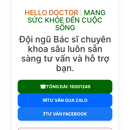
HELLO DOCTOR
|
MANG
SỨC KHỎE ĐẾN CUỘC
SỐNG
Đội ngũ Bác sĩ chuyên
khoa sâu luôn sẵn
sàng tư vấn và hỗ trợ
bạn.
☎
TỔNG ĐÀI: 19001246
✉
TƯ VẤN QUA ZALO
f
TƯ VẤN FACEBOOK