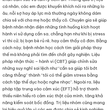
cá nhân, các em được khuyến khích nói ra những lo
âu, nỗi sợ hay áp lực mà thường ngày không dám
chia sẻ với cha mẹ hoặc thầy cô. Chuyên gia sẽ giúp
bệnh nhân nhận diện những tình huống kích hoạt
hành vi sử dụng cần sa, chẳng hạn như khi bị stress
vì thi cử, bị bạn bè rủ rê, hay cảm thấy cô đơn. Bằng
cách này, bệnh nhân học cách tìm giải pháp thay
thế mà không phải tìm đến chất gây nghiện. Liệu
pháp nhận thức – hành vi (CBT) giúp chỉnh sửa
những suy nghĩ sai lệch như “cần sa giúp tôi bớt
căng thẳng” thành “tôi có thể giảm stress bằng
cách tập thể dục hoặc nghe nhạc”. Ngoài ra, liệu
pháp tập trung vào cảm xúc (EFT) hỗ trợ thanh
thiếu niên hiểu rõ cảm xúc thật của mình, tăng khả
năng kiểm soát bốc đồng. Trị liệu nhóm cũng mang
lại hiệu quả lớn vì các em được chia sẻ kinh nghiệm,