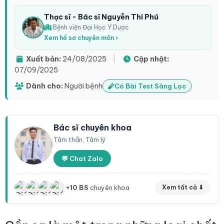
Thạc sĩ - Bác sĩ Nguyễn Thi Phú
Bệnh viện Đại Học Y Dược
Xem hồ sơ chuyên môn ›
Xuất bản:
24/08/2025
|
Cập nhật:
07/09/2025
Dành cho:
Người bệnh
Có Bài Test Sàng Lọc
Bác sĩ chuyên khoa
Tâm thần, Tâm lý
💬 Chat Zalo
+10 BS
chuyên khoa
Xem tất cả ⬇