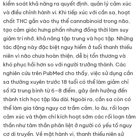
kiểm soát khả năng ra quyết định, quản lý cảm xúc
và điều chỉnh hành vi. Khi tiếp xúc với cần sa, hoạt
chất THC gắn vào thụ thể cannabinoid trong não,
tạo cảm giác hưng phấn nhưng đồng thời làm suy
giảm trí nhớ, khả năng tập trung và học tập. Những
tác động này đặc biệt nguy hiểm ở tuổi thanh thiếu
niên vì não chưa hoàn thiện, dễ bị tổn thương và
khó phục hồi hơn so với người trưởng thành. Các
nghiên cứu trên PubMed cho thấy, việc sử dụng cần
sa thường xuyên trước 18 tuổi có thể làm giảm chỉ
số IQ trung bình từ 6–8 điểm, gây ảnh hưởng đến
thành tích học tập lâu dài. Ngoài ra, cần sa còn có
thể làm gia tăng nguy cơ trầm cảm, lo âu, rối loạn
cảm xúc và thậm chí kích hoạt sớm các rối loạn tâm
thần như tâm thần phân liệt ở người có yếu tố nguy
cơ di truyền. Về mặt hành vi, thanh thiếu niên sử