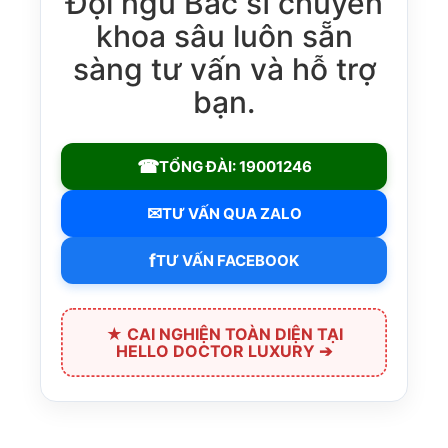
Đội ngũ Bác sĩ chuyên
khoa sâu luôn sẵn
sàng tư vấn và hỗ trợ
bạn.
☎
TỔNG ĐÀI: 19001246
✉
TƯ VẤN QUA ZALO
f
TƯ VẤN FACEBOOK
★ CAI NGHIỆN TOÀN DIỆN TẠI
HELLO DOCTOR LUXURY ➔