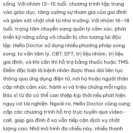
sống. Với nhóm 13–15 tuổi, chương trình tập trung
vào giáo dục, tăng cường sự tham gia của gia đình
và giám sát chặt chẽ từ nhà trường. Với nhóm 16–18
tuổi, trọng tâm chuyển sang quản lý cảm xúc, phát
triển kỹ năng sống và chuẩn bị cho tương lai độc
lập. Hello Doctor sử dụng nhiều phương pháp song
song: tư vấn tâm lý, CBT, EFT, trị liệu nhóm, trị liệu
gia đình, và khi cần thì hỗ trợ bằng thuốc hoặc TMS.
Điểm đặc biệt là bệnh nhân được theo dõi liên tục
thông qua ứng dụng điện tử, nơi họ hoặc người thân
cập nhật cảm xúc, hành vi và triệu chứng mỗi ngày.
Bác sĩ từ đó có thể can thiệp kịp thời nếu phát hiện
nguy cơ tái nghiện. Ngoài ra, Hello Doctor cũng cung
cấp các chương trình hỗ trợ trực tuyến qua video-
call, giúp gia đình ở xa vẫn tiếp cận dịch vụ chất
lượng cao. Nhờ mô hình đa chiều này, nhiều thanh