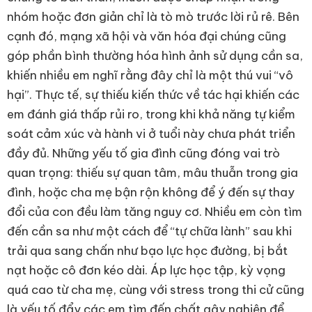
nhóm hoặc đơn giản chỉ là tò mò trước lời rủ rê. Bên
cạnh đó, mạng xã hội và văn hóa đại chúng cũng
góp phần bình thường hóa hình ảnh sử dụng cần sa,
khiến nhiều em nghĩ rằng đây chỉ là một thú vui “vô
hại”. Thực tế, sự thiếu kiến thức về tác hại khiến các
em đánh giá thấp rủi ro, trong khi khả năng tự kiểm
soát cảm xúc và hành vi ở tuổi này chưa phát triển
đầy đủ. Những yếu tố gia đình cũng đóng vai trò
quan trọng: thiếu sự quan tâm, mâu thuẫn trong gia
đình, hoặc cha mẹ bận rộn không để ý đến sự thay
đổi của con đều làm tăng nguy cơ. Nhiều em còn tìm
đến cần sa như một cách để “tự chữa lành” sau khi
trải qua sang chấn như bạo lực học đường, bị bắt
nạt hoặc cô đơn kéo dài. Áp lực học tập, kỳ vọng
quá cao từ cha mẹ, cùng với stress trong thi cử cũng
là yếu tố đẩy các em tìm đến chất gây nghiện để