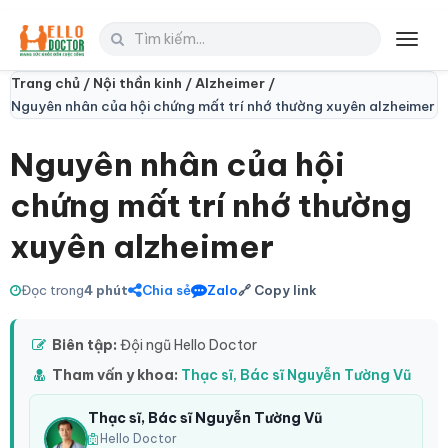
Toggl
navig
Trang chủ /
Nội thần kinh /
Alzheimer /
Nguyên nhân của hội chứng mất trí nhớ thường xuyên alzheimer
Nguyên nhân của hội
chứng mất trí nhớ thường
xuyên alzheimer
Đọc trong
4 phút
Chia sẻ
Zalo
🔗 Copy link
Biên tập:
Đội ngũ Hello Doctor
Tham vấn y khoa:
Thạc sĩ, Bác sĩ Nguyễn Tường Vũ
Thạc sĩ, Bác sĩ Nguyễn Tường Vũ
Hello Doctor