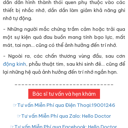
dần dần hình thành thói quen phụ thuộc vào các
thiết bị nhắc nhớ, dần dần làm giảm khả năng ghi
nhớ tự động.
- Những người mắc chứng trầm cảm hoặc trải qua
một sự kiện quá đau buồn mang tính bạo lực, mất
mát, tai nạn… cũng có thể ảnh hưởng đến trí nhớ.
- Ngoài ra, các chấn thương vùng đầu, sau cơn
động kinh
, phẫu thuật tim, sau khi sinh đẻ… cũng để
lại những hệ quả ảnh hưởng đến trí nhớ ngắn hạn.
_____________________________
Bác sĩ tư vấn và hẹn khám
☞Tư vấn Miễn Phí qua Điện Thoại:19001246
☞Tư vấn Miễn Phí qua Zalo: Hello Doctor
☞Tư vấn Miễn Phí qua Facebook: Hello Doctor