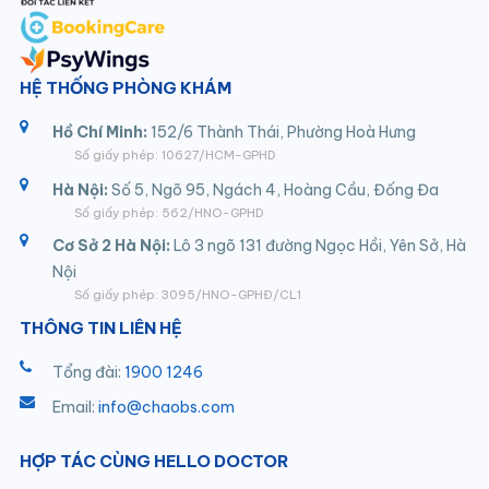
HỆ THỐNG PHÒNG KHÁM
Hồ Chí Minh:
152/6 Thành Thái, Phường Hoà Hưng
Số giấy phép: 10627/HCM-GPHD
Hà Nội:
Số 5, Ngõ 95, Ngách 4, Hoàng Cầu, Đống Đa
Số giấy phép: 562/HNO-GPHD
Cơ Sở 2 Hà Nội:
Lô 3 ngõ 131 đường Ngọc Hồi, Yên Sở, Hà
Nội
Số giấy phép: 3095/HNO-GPHĐ/CL1
THÔNG TIN LIÊN HỆ
Tổng đài:
1900 1246
Email:
info@chaobs.com
HỢP TÁC CÙNG HELLO DOCTOR