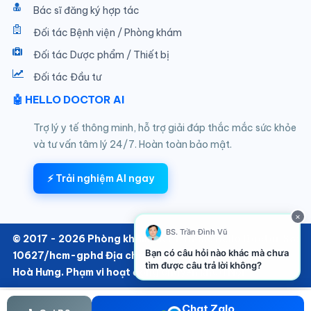
Bác sĩ đăng ký hợp tác
Đối tác Bệnh viện / Phòng khám
Đối tác Dược phẩm / Thiết bị
Đối tác Đầu tư
🤖 HELLO DOCTOR AI
Trợ lý y tế thông minh, hỗ trợ giải đáp thắc mắc sức khỏe
và tư vấn tâm lý 24/7. Hoàn toàn bảo mật.
⚡ Trải nghiệm AI ngay
×
BS. Trần Đình Vũ
© 2017 - 2026 Phòng khám SKTT thuộc Hello Doctor Số:
Bạn có câu hỏi nào khác mà chưa
10627/hcm-gphd Địa chỉ: 152/6 Thành Thái, Phường
tìm được câu trả lời không?
Hoà Hưng. Phạm vi hoạt động chuyên khoa Nội
Chat Zalo