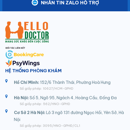
NHẮN TIN ZALO HỖ TRỢ
HỆ THỐNG PHÒNG KHÁM
Hồ Chí Minh:
152/6 Thành Thái, Phường Hoà Hưng
Số giấy phép: 10627/HCM-GPHD
Hà Nội:
Số 5, Ngõ 95, Ngách 4, Hoàng Cầu, Đống Đa
Số giấy phép: 562/HNO-GPHD
Cơ Sở 2 Hà Nội:
Lô 3 ngõ 131 đường Ngọc Hồi, Yên Sở, Hà
Nội
Số giấy phép: 3095/HNO-GPHĐ/CL1