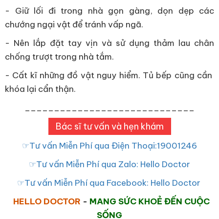
- Giữ lối đi trong nhà gọn gàng, dọn dẹp các
chướng ngại vật để tránh vấp ngã.
- Nên lắp đặt tay vịn và sử dụng thảm lau chân
chống trượt trong nhà tắm.
- Cất kĩ những đồ vật nguy hiểm. Tủ bếp cũng cần
khóa lại cẩn thận.
_____________________________
Bác sĩ tư vấn và hẹn khám
☞Tư vấn Miễn Phí qua Điện Thoại:19001246
☞Tư vấn Miễn Phí qua Zalo: Hello Doctor
☞Tư vấn Miễn Phí qua Facebook: Hello Doctor
HELLO DOCTOR
-
MANG SỨC KHOẺ ĐẾN CUỘC
SỐNG