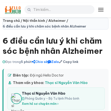
Toggl
navig
Trang chủ /
Nội thần kinh /
Alzheimer /
6 điều cần lưu ý khi chăm sóc bệnh nhân Alzheimer
6 điều cần lưu ý khi chăm
sóc bệnh nhân Alzheimer
Đọc trong
5 phút
Chia sẻ
Zalo
🔗 Copy link
Biên tập:
Đội ngũ Hello Doctor
Tham vấn y khoa:
Thạc sĩ Nguyễn Văn Hào
Thạc sĩ Nguyễn Văn Hào
Phòng Quân y – Bộ Tư lệnh Pháo binh
Xem hồ sơ chuyên môn ›