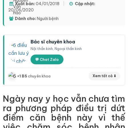
Xuất bản:
04/01/2018
|
Cập nhật:
20/06/2020
Dành cho:
Người bệnh
Bác sĩ chuyên khoa
Nội thần kinh, Ngoại thần kinh
💬 Chat Zalo
+1 BS
chuyên khoa
Xem tất cả ⬇
Ngày nay y học vẫn chưa tìm
ra phương pháp điều trị dứt
điểm căn bệnh này vì thế
việc chăm sóc bệnh nhân