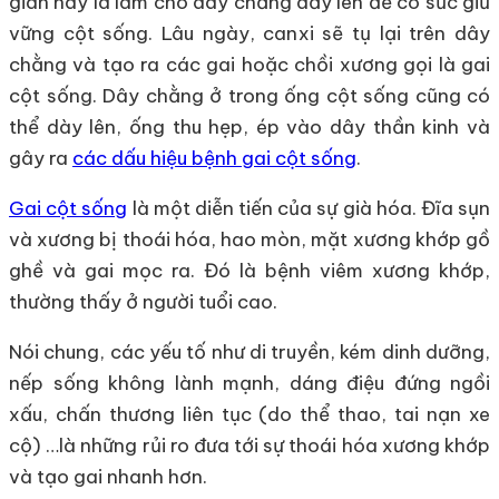
giãn này là làm cho dây chằng dầy lên để có sức giữ
vững cột sống. Lâu ngày, canxi sẽ tụ lại trên dây
chằng và tạo ra các gai hoặc chồi xương gọi là gai
cột sống. Dây chằng ở trong ống cột sống cũng có
thể dày lên, ống thu hẹp, ép vào dây thần kinh và
gây ra
các dấu hiệu bệnh gai cột sống
.
Gai cột sống
là một diễn tiến của sự già hóa. Đĩa sụn
và xương bị thoái hóa, hao mòn, mặt xương khớp gồ
ghề và gai mọc ra. Đó là bệnh viêm xương khớp,
thường thấy ở người tuổi cao.
Nói chung, các yếu tố như di truyền, kém dinh dưỡng,
nếp sống không lành mạnh, dáng điệu đứng ngồi
xấu, chấn thương liên tục (do thể thao, tai nạn xe
cộ) …là những rủi ro đưa tới sự thoái hóa xương khớp
và tạo gai nhanh hơn.