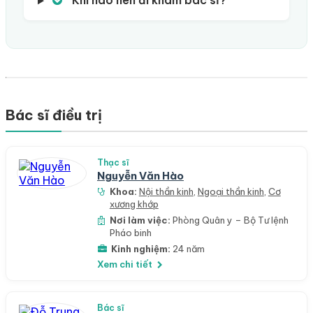
Khi nào nên đi khám bác sĩ?
Bác sĩ điều trị
Thạc sĩ
Nguyễn Văn Hào
Khoa:
Nội thần kinh
,
Ngoại thần kinh
,
Cơ
xương khớp
Nơi làm việc:
Phòng Quân y – Bộ Tư lệnh
Pháo binh
Kinh nghiệm:
24 năm
Xem chi tiết
Bác sĩ