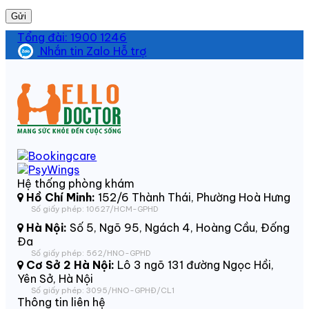
Gửi
Tổng đài: 1900 1246
Nhắn tin Zalo Hỗ trợ
Hệ thống phòng khám
Hồ Chí Minh:
152/6 Thành Thái, Phường Hoà Hưng
Số giấy phép: 10627/HCM-GPHD
Hà Nội:
Số 5, Ngõ 95, Ngách 4, Hoàng Cầu, Đống
Đa
Số giấy phép: 562/HNO-GPHD
Cơ Sở 2 Hà Nội:
Lô 3 ngõ 131 đường Ngọc Hồi,
Yên Sở, Hà Nội
Số giấy phép: 3095/HNO-GPHĐ/CL1
Thông tin liên hệ