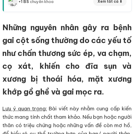
+1 BS
chuyên khoa
Xem tất cả ⬇
Những nguyên nhân gây ra bệnh
gai cột sống thường do các yếu tố
như chấn thương sức ép, va chạm,
cọ xát, khiến cho đĩa sụn và
xương bị thoái hóa, mặt xương
khớp gồ ghề và gai mọc ra.
Lưu ý quan trọng:
Bài viết này nhằm cung cấp kiến
thức mang tính chất tham khảo. Nếu bạn hoặc người
thân có triệu chứng hoặc những vấn đề còn mơ hồ,
để hiểu rõ cụ thể trường hợp của bạn/ người thân,