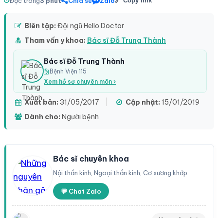
Đọc trong
3 phút
Chia sẻ
Zalo
🔗 Copy link
Biên tập:
Đội ngũ Hello Doctor
Tham vấn y khoa:
Bác sĩ Đỗ Trung Thành
Bác sĩ Đỗ Trung Thành
Bệnh Viện 115
Xem hồ sơ chuyên môn ›
Xuất bản:
31/05/2017
|
Cập nhật:
15/01/2019
Dành cho:
Người bệnh
Bác sĩ chuyên khoa
Nội thần kinh, Ngoại thần kinh, Cơ xương khớp
💬 Chat Zalo