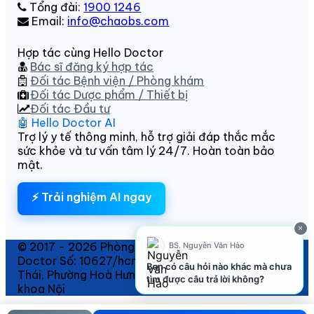
Tổng đài:
1900 1246
Email:
info@chaobs.com
Hợp tác cùng Hello Doctor
Bác sĩ đăng ký hợp tác
Đối tác Bệnh viện / Phòng khám
Đối tác Dược phẩm / Thiết bị
Đối tác Đầu tư
🤖 Hello Doctor AI
Trợ lý y tế thông minh, hỗ trợ giải đáp thắc mắc
sức khỏe và tư vấn tâm lý 24/7. Hoàn toàn bảo
mật.
⚡ Trải nghiệm AI ngay
×
© 2017 - 2026 Phòng khám SKTT thuộc Hello
BS. Nguyễn Văn Hào
Doctor Số: 10627/hcm-gphd Địa chỉ: 152/6 Thành
Bạn có câu hỏi nào khác mà chưa
Thái, Phường Hoà Hưng. Phạm vi hoạt động chuyên
tìm được câu trả lời không?
khoa Nội