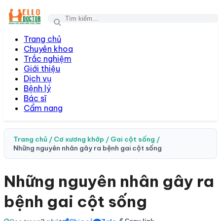
Togg
navi
Trang chủ
Chuyên khoa
Trắc nghiệm
Giới thiệu
Dịch vụ
Bệnh lý
Bác sĩ
Cẩm nang
Trang chủ /
Cơ xương khớp /
Gai cột sống /
Những nguyên nhân gây ra bệnh gai cột sống
Những nguyên nhân gây ra
bệnh gai cột sống