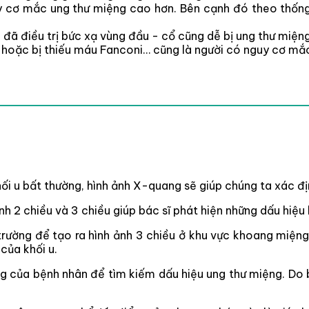
nguy cơ mắc ung thư miệng cao hơn. Bên cạnh đó theo thố
 đã điều trị bức xạ vùng đầu - cổ cũng dễ bị ung thư miệng
g hoặc bị thiếu máu Fanconi… cũng là người có nguy cơ mắ
i u bất thường, hình ảnh X-quang sẽ giúp chúng ta xác định
nh 2 chiều và 3 chiều giúp bác sĩ phát hiện những dấu hiệu
rường để tạo ra hình ảnh 3 chiều ở khu vực khoang miệng.
của khối u.
ng của bệnh nhân để tìm kiếm dấu hiệu ung thư miệng. D