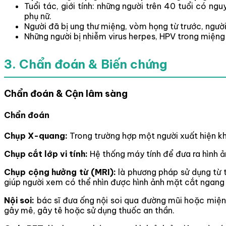
Tuổi tác, giới tính: những người trên 40 tuổi có 
phụ nữ.
Người đã bị ung thư miệng, vòm họng từ trước, người
Những người bị nhiễm virus herpes, HPV trong miện
3. Chẩn đoán & Biến chứng
Chẩn đoán & Cận lâm sàng
Chẩn đoán
Chụp X-quang:
Trong trường hợp một người xuất hiện khố
Chụp cắt lớp vi tính:
Hệ thống máy tính để đưa ra hình ả
Chụp cộng hưởng từ (MRI):
là phương pháp sử dụng từ t
giúp người xem có thể nhìn được hình ảnh mặt cắt ngang 
Nội soi:
bác sĩ đưa ống nội soi qua đường mũi hoặc miệ
gây mê, gây tê hoặc sử dụng thuốc an thần.