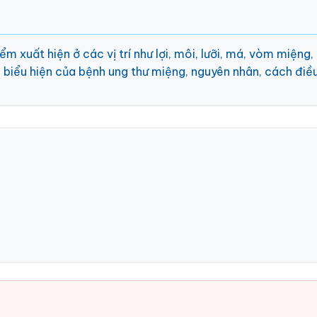
ểm xuất hiện ở các vị trí như lợi, môi, lưỡi, má, vòm miệng
g, biểu hiện của bệnh ung thư miệng, nguyên nhân, cách điều