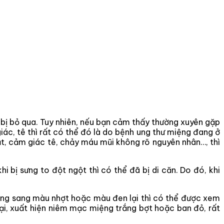
 bị bỏ qua. Tuy nhiên, nếu bạn cảm thấy thường xuyên gặp
iác, tê thì rất có thể đó là do bệnh ung thư miệng đang ở
t, cảm giác tê, chảy máu mũi không rõ nguyên nhân…, thì
i bị sưng to đột ngột thì có thể đã bị di căn. Do đó, khi
ờng sang màu nhợt hoặc màu đen lại thì có thể được xem
ại, xuất hiện niêm mạc miệng trắng bợt hoặc ban đỏ, rất