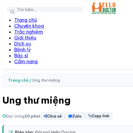
Toggl
Trang chủ
navig
Chuyên khoa
Trắc nghiệm
Giới thiệu
Dịch vụ
Bệnh lý
Bác sĩ
Cẩm nang
Trang chủ /
Ung thư miệng
Ung thư miệng
Đọc trong
20 phút
Chia sẻ
Zalo
Copy link
Biên tập:
Đội ngũ Hello Doctor