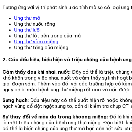
Tương ứng với vị trí phát sinh u ác tính mà sẽ có loại ung
Ung thư môi
Ung thư nướu răng
Ung thư lưỡi
Ung thư lót bên trong của má
Ung thư vòm miệng
Ung thư tầng của miệng
2. Các dấu hiệu, biểu hiện và triệu chứng của bệnh un
Cảm thấy đau khi nhai, nuốt:
Đây có thể là triệu chứng
khó khăn trong việc nhai, nuốt và cảm thấy sự linh hoạt 
giai đoạn sớm. Thêm vào đó, với các trường hợp có kèm 
nguy cơ bị mắc bệnh ung thư miệng rất cao và cần được 
Sưng hạch:
Dấu hiệu này có thể xuất hiện rõ hoặc không.
hạch vùng cổ đột ngột sưng to, cần đi kiểm tra chụp CT,
Sự thay đổi về màu da trong khoang miệng:
Đó là khi
là một triệu chứng của bệnh ung thư miệng. Đặc biệt, k
có thể là biến chứng của ung thư mà bạn cần hết sức lưu 