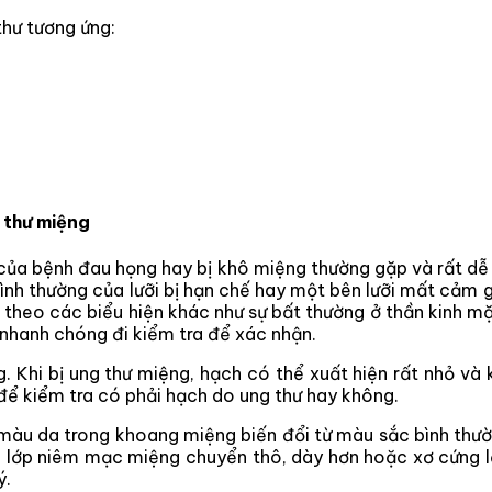
 thư tương ứng:
g thư miệng
 của bệnh đau họng hay bị khô miệng thường gặp và rất dễ
bình thường của lưỡi bị hạn chế hay một bên lưỡi mất cảm g
theo các biểu hiện khác như sự bất thường ở thần kinh mặ
nhanh chóng đi kiểm tra để xác nhận.
 Khi bị ung thư miệng, hạch có thể xuất hiện rất nhỏ và kh
 để kiểm tra có phải hạch do ung thư hay không.
 màu da trong khoang miệng biến đổi từ màu sắc bình thư
hi lớp niêm mạc miệng chuyển thô, dày hơn hoặc xơ cứng l
ý.