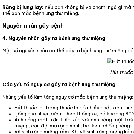
Răng bị lung lay:
nếu bạn không bị va chạm, ngã gì mà ră
thể bạn mắc bệnh ung thư miệng.
Nguyên nhân gây bệnh
4. Nguyên nhân gây ra bệnh ung thư miệng
Một số nguyên nhân có thể gây ra bệnh ung thư miệng có t
Hút thuốc 
Các yếu tố nguy cơ gây ra bệnh ung thư miệng
Những yếu tố làm tăng nguy cơ mắc bệnh ung thư miệng:
Hút thuốc lá: Trong thuốc lá có nhiều chất kích thíc
Uống quá nhiều rượu: Theo thống kê, có khoảng 80% 
Ánh nắng mặt trời: Tiếp xúc với ánh nắng mặt trờ
miệng, cần đội mũ rộng vành, bôi kem chống nắng.
Vệ sinh răng miệng kém: Khi vệ sinh răng miệng ké