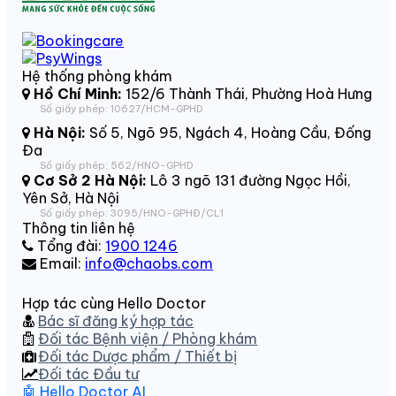
Hệ thống phòng khám
Hồ Chí Minh:
152/6 Thành Thái, Phường Hoà Hưng
Số giấy phép: 10627/HCM-GPHD
Hà Nội:
Số 5, Ngõ 95, Ngách 4, Hoàng Cầu, Đống
Đa
Số giấy phép: 562/HNO-GPHD
Cơ Sở 2 Hà Nội:
Lô 3 ngõ 131 đường Ngọc Hồi,
Yên Sở, Hà Nội
Số giấy phép: 3095/HNO-GPHĐ/CL1
Thông tin liên hệ
Tổng đài:
1900 1246
Email:
info@chaobs.com
Hợp tác cùng Hello Doctor
Bác sĩ đăng ký hợp tác
Đối tác Bệnh viện / Phòng khám
Đối tác Dược phẩm / Thiết bị
Đối tác Đầu tư
🤖 Hello Doctor AI