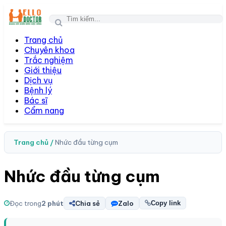
Togg
navi
Trang chủ
Chuyên khoa
Trắc nghiệm
Giới thiệu
Dịch vụ
Bệnh lý
Bác sĩ
Cẩm nang
Trang chủ /
Nhức đầu từng cụm
Nhức đầu từng cụm
Đọc trong
2 phút
Chia sẻ
Zalo
Copy link