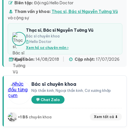
Biên tập:
Đội ngũ Hello Doctor
Tham vấn y khoa:
Thạc sĩ, Bác sĩ Nguyễn Tường Vũ
và cộng sự
Thạc sĩ, Bác sĩ Nguyễn Tường Vũ
Bác sĩ chuyên khoa
Hello Doctor
Xem hồ sơ chuyên môn ›
Xuất bản:
14/08/2018
|
Cập nhật:
17/07/2026
Bác sĩ chuyên khoa
Nội thần kinh, Ngoại thần kinh, Cơ xương khớp
💬 Chat Zalo
+1 BS
chuyên khoa
Xem tất cả ⬇