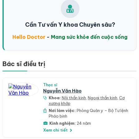
Cần Tư vấn Y khoa Chuyên sâu?
Hello Doctor
-
Mang sức khỏe đến cuộc sống
Bác sĩ điều trị
Thạc sĩ
Nguyễn Văn Hào
Khoa:
Nội thần kinh
,
Ngoại thần kinh
,
Cơ
xương khớp
Nơi làm việc:
Phòng Quân y – Bộ Tư lệnh
Pháo binh
Kinh nghiệm:
24 năm
Xem chi tiết