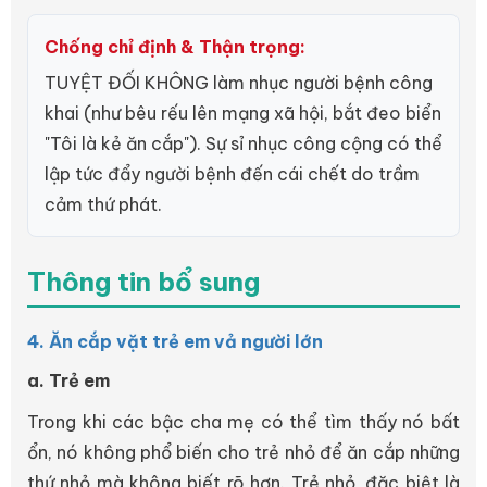
Chống chỉ định & Thận trọng:
TUYỆT ĐỐI KHÔNG làm nhục người bệnh công
khai (như bêu rếu lên mạng xã hội, bắt đeo biển
"Tôi là kẻ ăn cắp"). Sự sỉ nhục công cộng có thể
lập tức đẩy người bệnh đến cái chết do trầm
cảm thứ phát.
Thông tin bổ sung
4. Ăn cắp vặt trẻ em vả người lớn
a. Trẻ em
Trong khi các bậc cha mẹ có thể tìm thấy nó bất
ổn, nó không phổ biến cho trẻ nhỏ để ăn cắp những
thứ nhỏ mà không biết rõ hơn. Trẻ nhỏ, đặc biệt là