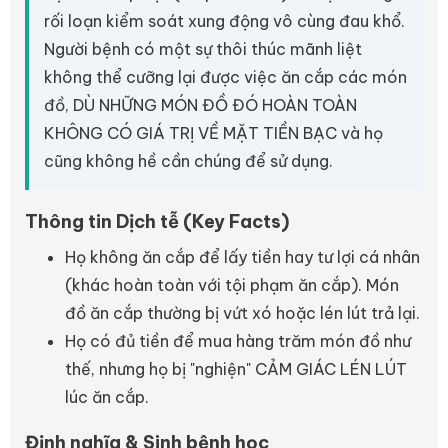
rối loạn kiểm soát xung động vô cùng đau khổ.
Người bệnh có một sự thôi thúc mãnh liệt
không thể cưỡng lại được việc ăn cắp các món
đồ, DÙ NHỮNG MÓN ĐỒ ĐÓ HOÀN TOÀN
KHÔNG CÓ GIÁ TRỊ VỀ MẶT TIỀN BẠC và họ
cũng không hề cần chúng để sử dụng.
Thông tin Dịch tễ (Key Facts)
Họ không ăn cắp để lấy tiền hay tư lợi cá nhân
(khác hoàn toàn với tội phạm ăn cắp). Món
đồ ăn cắp thường bị vứt xó hoặc lén lút trả lại.
Họ có đủ tiền để mua hàng trăm món đồ như
thế, nhưng họ bị "nghiện" CẢM GIÁC LÉN LÚT
lúc ăn cắp.
Định nghĩa & Sinh bệnh học