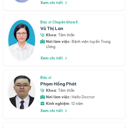
Xem chi tiết
Bác sĩ Chuyên khoa II
Vũ Thị Lan
Khoa:
Tâm thần
Nơi làm việc:
Bệnh viện tuyến Trung
Ương
Xem chi tiết
Bác sĩ
Phạm Hồng Phát
Khoa:
Tâm thần
Nơi làm việc:
Hello Doctor
Kinh nghiệm:
12 năm
Xem chi tiết