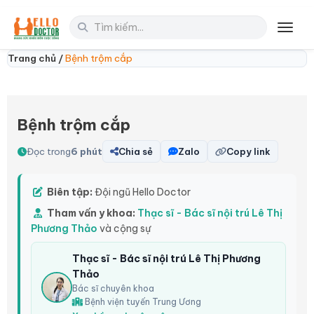
Toggl
Trang chủ /
Bệnh trộm cắp
Bệnh trộm cắp
Đọc trong
6 phút
Chia sẻ
Zalo
Copy link
Biên tập:
Đội ngũ Hello Doctor
Tham vấn y khoa:
Thạc sĩ - Bác sĩ nội trú Lê Thị
Phương Thảo
và cộng sự
Thạc sĩ - Bác sĩ nội trú Lê Thị Phương
Thảo
Bác sĩ chuyên khoa
Bệnh viện tuyến Trung Ương