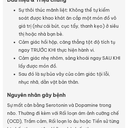
Sự thôi thúc mãnh liệt: Không thể tự kiểm
soát được khao khát ăn cắp một món đồ vô
giá trị (như cái bút, cục tẩy, thanh kẹo) ở siêu
thị hoặc nhà bạn bè.
Cảm giác hồi hộp, căng thẳng tột độ tích tụ
ngay TRƯỚC KHI thực hiện hành vi.
Cảm giác nhẹ nhõm, sảng khoái ngay SAU KHI
lấy được món đồ.
Sau đó là sự bủa vây của cảm giác tội lỗi,
nhục nhã, dằn vặt bản thân.
Nguyên nhân gây bệnh
Sự mất cân bằng Serotonin và Dopamine trong
não. Thường đi kèm với Rối loạn ám ảnh cưỡng chế
(OCD), Trầm cảm, Rối loạn lo âu hoặc Tiền sử từng