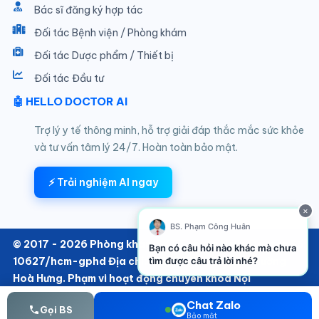
Bác sĩ đăng ký hợp tác
Đối tác Bệnh viện / Phòng khám
Đối tác Dược phẩm / Thiết bị
Đối tác Đầu tư
🤖 HELLO DOCTOR AI
Trợ lý y tế thông minh, hỗ trợ giải đáp thắc mắc sức khỏe
và tư vấn tâm lý 24/7. Hoàn toàn bảo mật.
⚡ Trải nghiệm AI ngay
×
BS. Phạm Công Huân
Bạn có câu hỏi nào khác mà chưa
tìm được câu trả lời nhé?
© 2017 - 2026 Phòng khám SKTT thuộc Hello Doctor Số:
10627/hcm-gphd Địa chỉ: 152/6 Thành Thái, Phường
Hoà Hưng. Phạm vi hoạt động chuyên khoa Nội
Chat Zalo
Gọi BS
Bảo mật