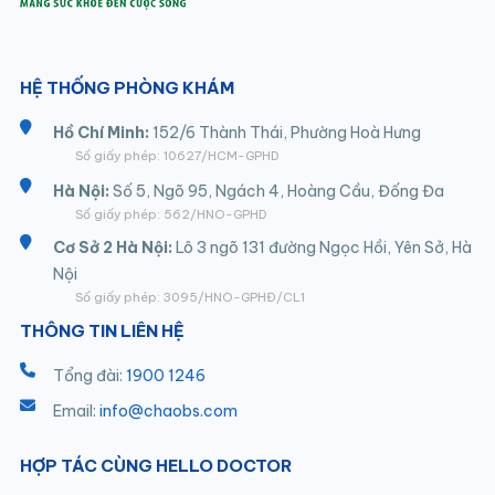
HỆ THỐNG PHÒNG KHÁM
Hồ Chí Minh:
152/6 Thành Thái, Phường Hoà Hưng
Số giấy phép: 10627/HCM-GPHD
Hà Nội:
Số 5, Ngõ 95, Ngách 4, Hoàng Cầu, Đống Đa
Số giấy phép: 562/HNO-GPHD
Cơ Sở 2 Hà Nội:
Lô 3 ngõ 131 đường Ngọc Hồi, Yên Sở, Hà
Nội
Số giấy phép: 3095/HNO-GPHĐ/CL1
THÔNG TIN LIÊN HỆ
Tổng đài:
1900 1246
Email:
info@chaobs.com
HỢP TÁC CÙNG HELLO DOCTOR