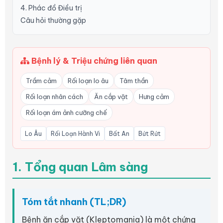
4. Phác đồ Điều trị
Câu hỏi thường gặp
Bệnh lý & Triệu chứng liên quan
Trầm cảm
Rối loạn lo âu
Tâm thần
Rối loạn nhân cách
Ăn cắp vặt
Hưng cảm
Rối loạn ám ảnh cưỡng chế
Lo Âu
Rối Loạn Hành Vi
Bất An
Bứt Rứt
1. Tổng quan Lâm sàng
Tóm tắt nhanh (TL;DR)
Bệnh ăn cắp vặt (Kleptomania) là một chứng