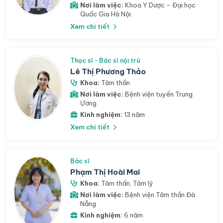
Nơi làm việc:
Khoa Y Dược - Đại học
Quốc Gia Hà Nội.
Xem chi tiết
Thạc sĩ - Bác sĩ nội trú
Lê Thị Phương Thảo
Khoa:
Tâm thần
Nơi làm việc:
Bệnh viện tuyến Trung
Ương
Kinh nghiệm:
13 năm
Xem chi tiết
Bác sĩ
Phạm Thị Hoài Mai
Khoa:
Tâm thần
,
Tâm lý
Nơi làm việc:
Bệnh viện Tâm thần Đà
Nẵng
Kinh nghiệm:
6 năm