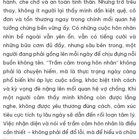
hành, che chở và an toàn tinh thần. Nhưng trớ trêu
thay, không ít người lại thấy mình dần kiệt quệ, cô
đơn và tổn thương ngay trong chính mối quan hệ
tưởng chừng bền vững ấy. Có những cuộc hôn nhân
nhìn bề ngoài vẫn yên ổn, vẫn có tiếng cười và
những bữa cơm đủ đầy, nhưng sâu bên trong, một
người đang phải gồng lên mỗi ngày để chịu đựng nỗi
buồn không tên. “Trầm cảm trong hôn nhân” không
phải là chuyện hiếm, mà là thực trạng ngày càng
phổ biến khi áp lực cuộc sống, khác biệt tính cách
và kỳ vọng đè nặng lên mối quan hệ vợ chồng. Khi
một người cảm thấy mình không còn được lắng
nghe, không được yêu thương đúng cách, cảm xúc
tiêu cực tích tụ lâu ngày sẽ dẫn đến rối loạn tâm lý.
Việc nhận diện và nói về trầm cảm hôn nhân là điều
cần thiết – không phải để đổ lỗi, mà để hiểu và chữa