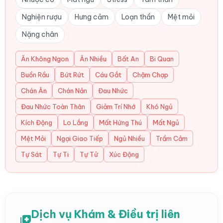
Nghiện rượu
Hưng cảm
Loạn thần
Mệt mỏi
Nặng chân
Ăn Không Ngon
Ăn Nhiều
Bất An
Bi Quan
Buồn Rầu
Bứt Rứt
Cáu Gắt
Chậm Chạp
Chán Ăn
Chán Nản
Đau Nhức
Đau Nhức Toàn Thân
Giảm Trí Nhớ
Khó Ngủ
Kích Động
Lo Lắng
Mất Hứng Thú
Mất Ngủ
Mệt Mỏi
Ngại Giao Tiếp
Ngủ Nhiều
Trầm Cảm
Tự Sát
Tự Ti
Tự Tử
Xúc Động
Dịch vụ Khám & Điều trị liên