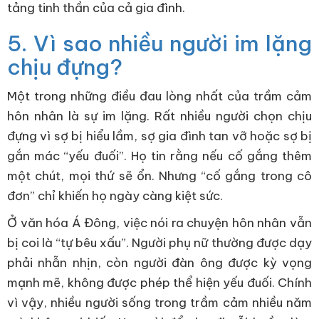
tảng tinh thần của cả gia đình.
5. Vì sao nhiều người im lặng
chịu đựng?
Một trong những điều đau lòng nhất của trầm cảm
hôn nhân là sự im lặng. Rất nhiều người chọn chịu
đựng vì sợ bị hiểu lầm, sợ gia đình tan vỡ hoặc sợ bị
gắn mác “yếu đuối”. Họ tin rằng nếu cố gắng thêm
một chút, mọi thứ sẽ ổn. Nhưng “cố gắng trong cô
đơn” chỉ khiến họ ngày càng kiệt sức.
Ở văn hóa Á Đông, việc nói ra chuyện hôn nhân vẫn
bị coi là “tự bêu xấu”. Người phụ nữ thường được dạy
phải nhẫn nhịn, còn người đàn ông được kỳ vọng
mạnh mẽ, không được phép thể hiện yếu đuối. Chính
vì vậy, nhiều người sống trong trầm cảm nhiều năm