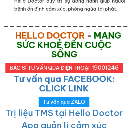
Hello Doctor duy trì sự đồng hành giúp người
bệnh ổn định cảm xúc, phòng ngừa tái phát.
___________________
HELLO DOCTOR
-
MANG
SỨC KHOẺ ĐẾN CUỘC
SỐNG
19001246
BÁC SĨ TƯ VẤN QUA ĐIỆN THOẠI:
Tư vấn qua FACEBOOK:
CLICK LINK
Tư vấn qua ZALO
Trị liệu TMS tại Hello Doctor
App quản lí cảm xúc