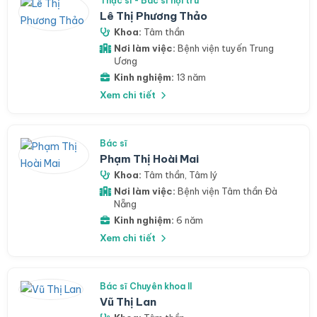
Thạc sĩ - Bác sĩ nội trú
Lê Thị Phương Thảo
Khoa:
Tâm thần
Nơi làm việc:
Bệnh viện tuyến Trung
Ương
Kinh nghiệm:
13 năm
Xem chi tiết
Bác sĩ
Phạm Thị Hoài Mai
Khoa:
Tâm thần
,
Tâm lý
Nơi làm việc:
Bệnh viện Tâm thần Đà
Nẵng
Kinh nghiệm:
6 năm
Xem chi tiết
Bác sĩ Chuyên khoa II
Vũ Thị Lan