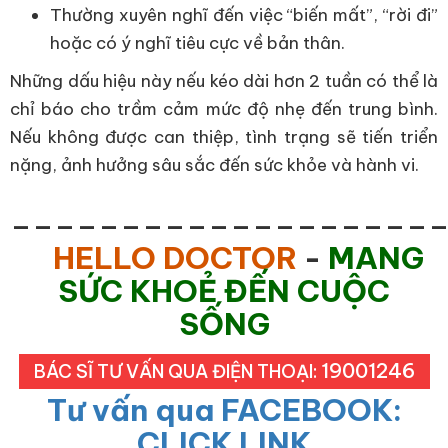
Thường xuyên nghĩ đến việc “biến mất”, “rời đi”
hoặc có ý nghĩ tiêu cực về bản thân.
Những dấu hiệu này nếu kéo dài hơn 2 tuần có thể là
chỉ báo cho trầm cảm mức độ nhẹ đến trung bình.
Nếu không được can thiệp, tình trạng sẽ tiến triển
nặng, ảnh hưởng sâu sắc đến sức khỏe và hành vi.
___________________
HELLO DOCTOR
-
MANG
SỨC KHOẺ ĐẾN CUỘC
SỐNG
19001246
BÁC SĨ TƯ VẤN QUA ĐIỆN THOẠI:
Tư vấn qua FACEBOOK:
CLICK LINK