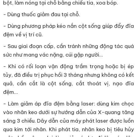
bột, làm nóng tại chỗ bằng chiếu tia, xoa bóp.
- Dùng thuốc giảm đau tại chỗ.
- Dùng phương pháp kéo nắn cột sống giúp đẩy đĩa
đệm về vị trí cũ.
- Sau giai đoạn cấp, cần tránh những động tác quá
sức như mang vác nặng, cúi gập người…
- Khi có rối loạn vận động trầm trọng hoặc bị ép
tủy, đã điều trị phục hồi 3 tháng nhưng không có kết
quả, cần cắt là cột sống, cắt thoát vị, nạo đĩa
đệm…
- Làm giảm áp đĩa đệm bằng laser: dùng kim chọc
vào nhân keo dưới sự hướng dẫn của X-quang tăng
sáng 3 chiều. Dây dẫn của máy phát laser được luồn
qua kim tới nhân. Khi phát tia, nhân keo bị tiêu hủy