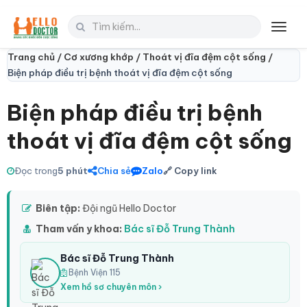
Toggl
navig
Trang chủ /
Cơ xương khớp /
Thoát vị đĩa đệm cột sống /
Biện pháp điều trị bệnh thoát vị đĩa đệm cột sống
Biện pháp điều trị bệnh
thoát vị đĩa đệm cột sống
Đọc trong
5 phút
Chia sẻ
Zalo
🔗 Copy link
Biên tập:
Đội ngũ Hello Doctor
Tham vấn y khoa:
Bác sĩ Đỗ Trung Thành
Bác sĩ Đỗ Trung Thành
Bệnh Viện 115
Xem hồ sơ chuyên môn ›