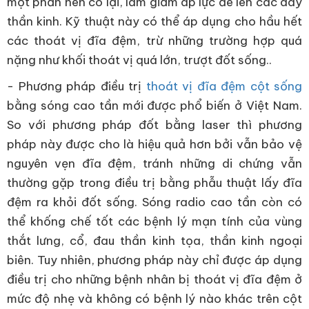
một phần nên co lại, làm giảm áp lực đè lên các dây
thần kinh. Kỹ thuật này có thể áp dụng cho hầu hết
các thoát vị đĩa đệm, trừ những trường hợp quá
nặng như khối thoát vị quá lớn, trượt đốt sống..
- Phương pháp điều trị
thoát vị đĩa đệm cột sống
bằng sóng cao tần mới được phổ biến ở Việt Nam.
So với phương pháp đốt bằng laser thì phương
pháp này được cho là hiệu quả hơn bởi vẫn bảo vệ
nguyên vẹn đĩa đệm, tránh những di chứng vẫn
thường gặp trong điều trị bằng phẫu thuật lấy đĩa
đệm ra khỏi đốt sống. Sóng radio cao tần còn có
thể khống chế tốt các bệnh lý mạn tính của vùng
thắt lưng, cổ, đau thần kinh tọa, thần kinh ngoại
biên. Tuy nhiên, phương pháp này chỉ được áp dụng
điều trị cho những bệnh nhân bị thoát vị đĩa đệm ở
mức độ nhẹ và không có bệnh lý nào khác trên cột