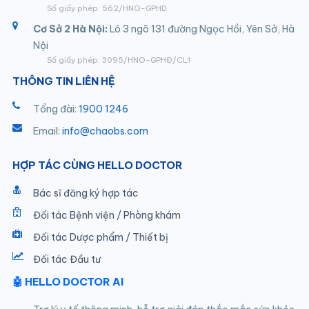
Số giấy phép: 562/HNO-GPHD
Cơ Sở 2 Hà Nội:
Lô 3 ngõ 131 đường Ngọc Hồi, Yên Sở, Hà
Nội
Số giấy phép: 3095/HNO-GPHĐ/CL1
THÔNG TIN LIÊN HỆ
Tổng đài:
1900 1246
Email:
info@chaobs.com
HỢP TÁC CÙNG HELLO DOCTOR
Bác sĩ đăng ký hợp tác
Đối tác Bệnh viện / Phòng khám
Đối tác Dược phẩm / Thiết bị
Đối tác Đầu tư
🤖 HELLO DOCTOR AI