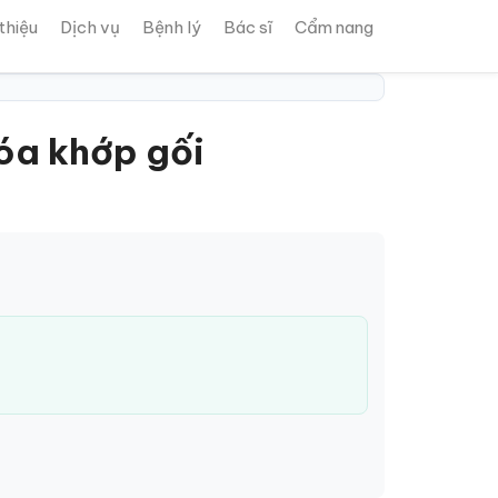
 thiệu
Dịch vụ
Bệnh lý
Bác sĩ
Cẩm nang
hóa khớp gối