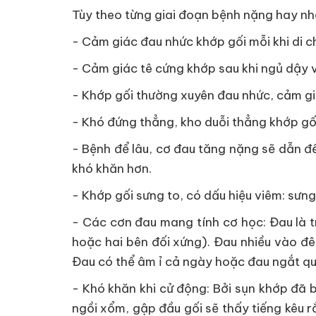
Tùy theo từng giai đoạn bệnh nặng hay nh
- Cảm giác đau nhức khớp gối mỗi khi di c
- Cảm giác tê cứng khớp sau khi ngủ dậy v
- Khớp gối thường xuyên đau nhức, cảm giá
- Khó đứng thẳng, kho duỗi thẳng khớp gố
- Bệnh để lâu, cơ đau tăng nặng sẽ dẫn đế
khó khăn hơn.
- Khớp gối sưng to, có dấu hiệu viêm: sưn
- Các cơn đau mang tính cơ học: Đau là 
hoặc hai bên đối xứng). Đau nhiều vào đê
Đau có thể âm ỉ cả ngày hoặc đau ngắt quã
- Khó khăn khi cử động: Bởi sụn khớp đã 
ngồi xổm, gập đầu gối sẽ thấy tiếng kêu r