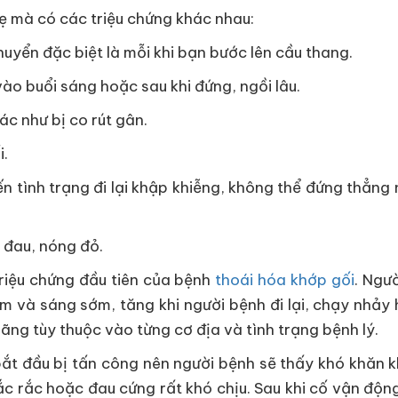
ẹ mà có các triệu chứng khác nhau:
huyển đặc biệt là mỗi khi bạn bước lên cầu thang.
ào buổi sáng hoặc sau khi đứng, ngồi lâu.
c như bị co rút gân.
i.
n tình trạng đi lại khập khiễng, không thể đứng thẳng
g đau, nóng đỏ.
triệu chứng đầu tiên của bệnh
thoái hóa khớp gối
. Ngư
m và sáng sớm, tăng khi người bệnh đi lại, chạy nhảy
ng tùy thuộc vào từng cơ địa và tình trạng bệnh lý.
bắt đầu bị tấn công nên người bệnh sẽ thấy khó khăn
ắc rắc hoặc đau cứng rất khó chịu. Sau khi cố vận động 