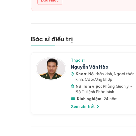
Đau Nhức
Bác sĩ điều trị
Thạc sĩ
Nguyễn Văn Hào
Khoa:
Nội thần kinh
,
Ngoại thần
kinh
,
Cơ xương khớp
Nơi làm việc:
Phòng Quân y –
Bộ Tư lệnh Pháo binh
Kinh nghiệm:
24 năm
Xem chi tiết