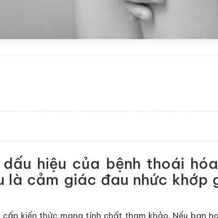
n, dấu hiệu của bệnh thoái hó
u là cảm giác đau nhức khớp g
 cấp kiến thức mang tính chất tham khảo. Nếu bạn ho