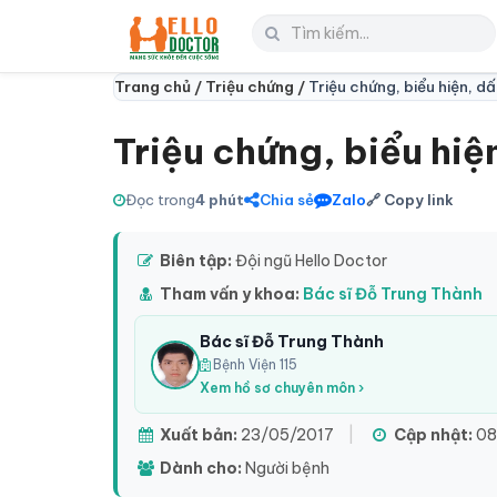
Trang chủ /
Triệu chứng /
Triệu chứng, biểu hiện, d
Triệu chứng, biểu hiệ
Đọc trong
4 phút
Chia sẻ
Zalo
🔗 Copy link
Biên tập:
Đội ngũ Hello Doctor
Tham vấn y khoa:
Bác sĩ Đỗ Trung Thành
Bác sĩ Đỗ Trung Thành
Bệnh Viện 115
Xem hồ sơ chuyên môn ›
Xuất bản:
23/05/2017
|
Cập nhật:
08
Dành cho:
Người bệnh