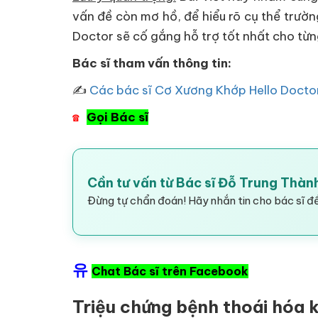
vấn đề còn mơ hồ, để hiểu rõ cụ thể trườn
Doctor sẽ cố gắng hỗ trợ tốt nhất cho từ
Bác sĩ tham vấn thông tin:
✍
Các bác sĩ Cơ Xương Khớp Hello Docto
Gọi Bác sĩ
☎
Cần tư vấn từ Bác sĩ Đỗ Trung Thàn
Đừng tự chẩn đoán! Hãy nhắn tin cho bác sĩ để
유
Chat Bác sĩ trên Facebook
Triệu chứng bệnh thoái hóa 