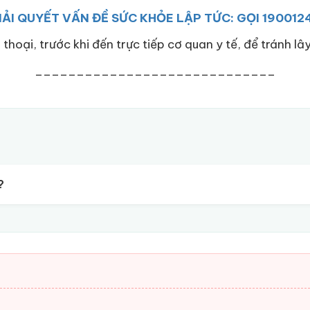
IẢI QUYẾT VẤN ĐỀ SỨC KHỎE LẬP TỨC: GỌI 190012
 thoại, trước khi đến trực tiếp cơ quan y tế, để tránh l
_____________________________
?