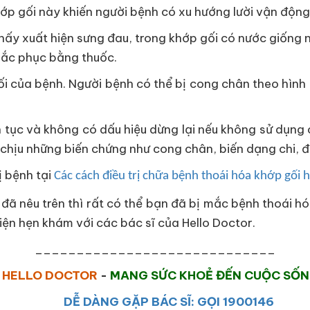
ớp gối này khiến người bệnh có xu hướng lười vận động 
thấy xuất hiện sưng đau, trong khớp gối có nước giống n
hắc phục bằng thuốc.
uối của bệnh. Người bệnh có thể bị cong chân theo hình
ên tục và không có dấu hiệu dừng lại nếu không sử dụng 
 chịu những biến chứng như cong chân, biến dạng chi, đi
 bệnh tại
Các cách điều trị chữa bệnh thoái hóa khớp gối 
 đã nêu trên thì rất có thể bạn đã bị mắc bệnh thoái h
điện hẹn khám với các bác sĩ của Hello Doctor.
_____________________________
HELLO DOCTOR
-
MANG SỨC KHOẺ ĐẾN CUỘC SỐ
DỄ DÀNG GẶP BÁC SĨ: GỌI 1900146