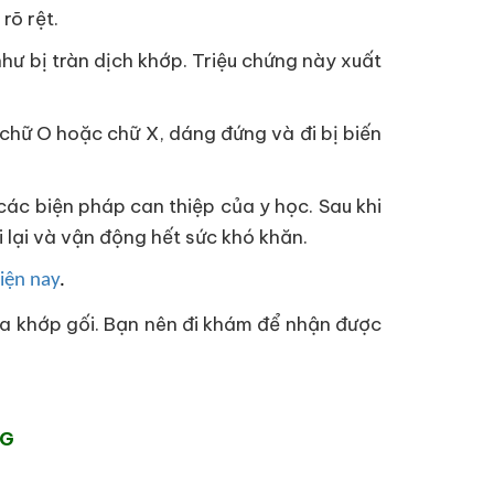
rõ rệt.
hư bị tràn dịch khớp. Triệu chứng này xuất
 chữ O hoặc chữ X, dáng đứng và đi bị biến
các biện pháp can thiệp của y học. Sau khi
 lại và vận động hết sức khó khăn.
hiện nay
.
óa khớp gối. Bạn nên đi khám để nhận được
NG