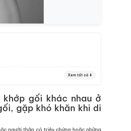
Xem tất cả ⬇
a khớp gối khác nhau ở
ối, gặp khó khăn khi di
ặc người thân có triệu chứng hoặc những