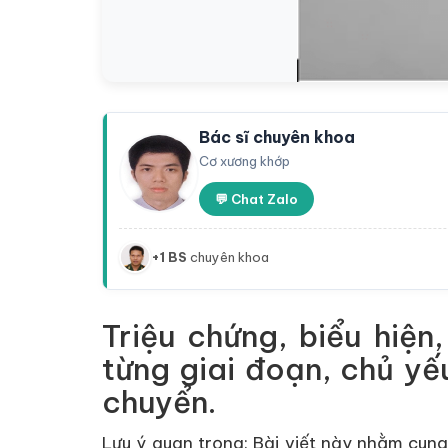
Bác sĩ chuyên khoa
Cơ xương khớp
💬 Chat Zalo
+1 BS
chuyên khoa
Triệu chứng, biểu hiệ
từng giai đoạn, chủ yế
chuyển.
Lưu ý quan trọng:
Bài viết này nhằm cung