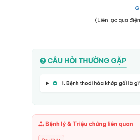
G
(Liên lạc qua điện
CÂU HỎI THƯỜNG GẶP
1. Bệnh thoái hóa khớp gối là gì
Bệnh lý & Triệu chứng liên quan