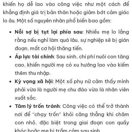
khiến họ dễ lao vào công việc như một cách để
khẳng định giá trị bản thân hoặc giảm bớt cảm giác
lo âu. Một số nguyên nhân phổ biến bao gồm:
Nỗi sợ bị tụt lại phía sau
: Nhiều mẹ lo lắng
rằng nếu nghỉ làm quá lâu, sự nghiệp sẽ bị gián
đoạn, mất cơ hội thăng tiến.
Áp lực tài chính
: Sau sinh, chi phí nuôi con tăng
cao, khiến người mẹ có xu hướng lao vào kiếm
thêm thu nhập.
Kỳ vọng xã hội
: Một số phụ nữ cảm thấy mình
phải vừa là người mẹ chu đáo vừa là nhân viên
xuất sắc.
Tâm lý trốn tránh
: Công việc có thể trở thành
nơi để “chạy trốn” khỏi căng thẳng khi chăm
con nhỏ, đặc biệt trong giai đoạn con quấy
khóc hoặc mẹ bị trầm cảm sau sinh.