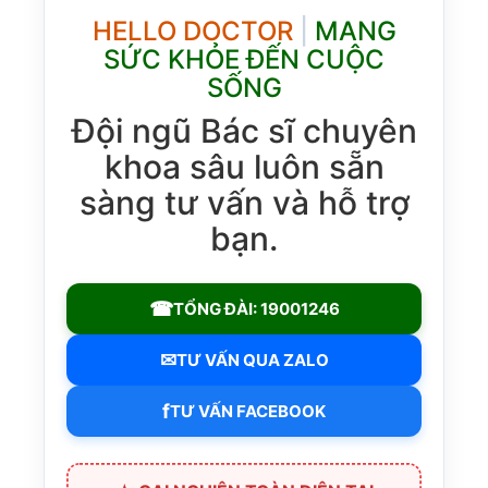
HELLO DOCTOR
|
MANG
SỨC KHỎE ĐẾN CUỘC
SỐNG
Đội ngũ Bác sĩ chuyên
khoa sâu luôn sẵn
sàng tư vấn và hỗ trợ
bạn.
☎
TỔNG ĐÀI: 19001246
✉
TƯ VẤN QUA ZALO
f
TƯ VẤN FACEBOOK