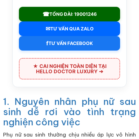
☎
TỔNG ĐÀI: 19001246
✉
TƯ VẤN QUA ZALO
f
TƯ VẤN FACEBOOK
★ CAI NGHIỆN TOÀN DIỆN TẠI
HELLO DOCTOR LUXURY ➔
1. Nguyên nhân phụ nữ sau
sinh dễ rơi vào tình trạng
nghiện công việc
Phụ nữ sau sinh thường chịu nhiều áp lực vô hình