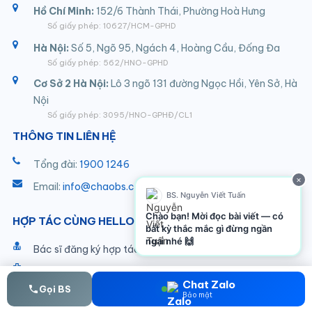
Hồ Chí Minh:
152/6 Thành Thái, Phường Hoà Hưng
Số giấy phép: 10627/HCM-GPHD
Hà Nội:
Số 5, Ngõ 95, Ngách 4, Hoàng Cầu, Đống Đa
Số giấy phép: 562/HNO-GPHD
Cơ Sở 2 Hà Nội:
Lô 3 ngõ 131 đường Ngọc Hồi, Yên Sở, Hà
Nội
Số giấy phép: 3095/HNO-GPHĐ/CL1
THÔNG TIN LIÊN HỆ
Tổng đài:
1900 1246
×
Email:
info@chaobs.com
BS. Nguyễn Viết Tuấn
Chào bạn! Mời đọc bài viết — có
HỢP TÁC CÙNG HELLO DOCTOR
bất kỳ thắc mắc gì đừng ngần
ngại nhé 🙌
Bác sĩ đăng ký hợp tác
Đối tác Bệnh viện / Phòng khám
Chat Zalo
Gọi BS
Đối tác Dược phẩm / Thiết bị
Bảo mật