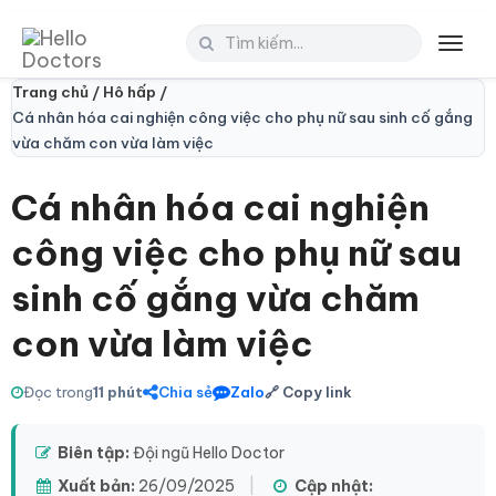
Toggl
navig
Trang chủ /
Hô hấp /
Cá nhân hóa cai nghiện công việc cho phụ nữ sau sinh cố gắng
vừa chăm con vừa làm việc
Cá nhân hóa cai nghiện
công việc cho phụ nữ sau
sinh cố gắng vừa chăm
con vừa làm việc
Đọc trong
11 phút
Chia sẻ
Zalo
🔗 Copy link
Biên tập:
Đội ngũ Hello Doctor
Xuất bản:
26/09/2025
|
Cập nhật: