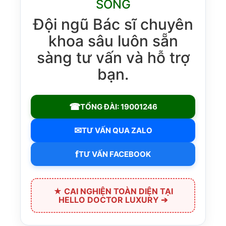
SỐNG
Đội ngũ Bác sĩ chuyên
khoa sâu luôn sẵn
sàng tư vấn và hỗ trợ
bạn.
☎
TỔNG ĐÀI: 19001246
✉
TƯ VẤN QUA ZALO
f
TƯ VẤN FACEBOOK
★ CAI NGHIỆN TOÀN DIỆN TẠI
HELLO DOCTOR LUXURY ➔