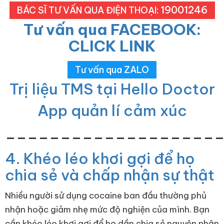
19001246
BÁC SĨ TƯ VẤN QUA ĐIỆN THOẠI:
Tư vấn qua FACEBOOK:
CLICK LINK
Tư vấn qua ZALO
Trị liệu TMS tại Hello Doctor
App quản lí cảm xúc
___________________
4. Khéo léo khơi gợi để họ
chia sẻ và chấp nhận sự thật
Nhiều người sử dụng cocaine ban đầu thường phủ
nhận hoặc giảm nhẹ mức độ nghiện của mình. Bạn
cần khéo léo khơi gợi để họ dần chia sẻ nguyên nhân