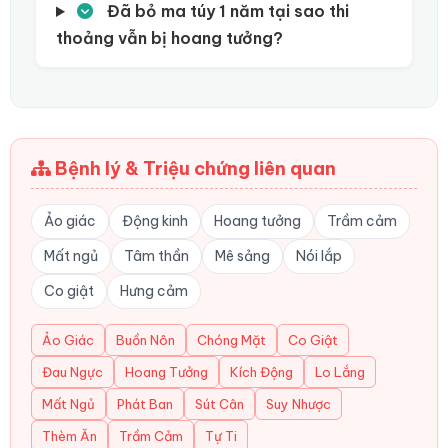
Đã bỏ ma túy 1 năm tại sao thi
thoảng vẫn bị hoang tưởng?
Bệnh lý & Triệu chứng liên quan
Ảo giác
Động kinh
Hoang tưởng
Trầm cảm
Mất ngủ
Tâm thần
Mê sảng
Nói lắp
Co giật
Hưng cảm
Ảo Giác
Buồn Nôn
Chóng Mặt
Co Giật
Đau Ngực
Hoang Tưởng
Kích Động
Lo Lắng
Mất Ngủ
Phát Ban
Sút Cân
Suy Nhược
Thèm Ăn
Trầm Cảm
Tự Ti