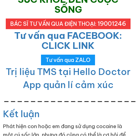
SỐNG
19001246
BÁC SĨ TƯ VẤN QUA ĐIỆN THOẠI:
Tư vấn qua FACEBOOK:
CLICK LINK
Tư vấn qua ZALO
Trị liệu TMS tại Hello Doctor
App quản lí cảm xúc
___________________
Kết luận
Phát hiện con hoặc em đang sử dụng cocaine là
một cú sốc lớn, nhưng đó cũng có thể là cơ hội để