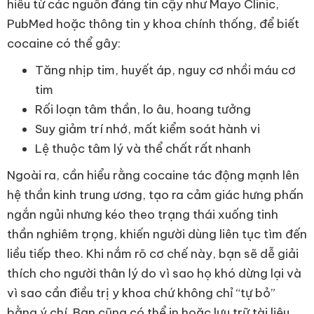
hiểu từ các nguồn đáng tin cậy như Mayo Clinic,
PubMed hoặc thông tin y khoa chính thống, để biết
cocaine có thể gây:
Tăng nhịp tim, huyết áp, nguy cơ nhồi máu cơ
tim
Rối loạn tâm thần, lo âu, hoang tưởng
Suy giảm trí nhớ, mất kiểm soát hành vi
Lệ thuộc tâm lý và thể chất rất nhanh
Ngoài ra, cần hiểu rằng cocaine tác động mạnh lên
hệ thần kinh trung ương, tạo ra cảm giác hưng phấn
ngắn ngủi nhưng kéo theo trạng thái xuống tinh
thần nghiêm trọng, khiến người dùng liên tục tìm đến
liều tiếp theo. Khi nắm rõ cơ chế này, bạn sẽ dễ giải
thích cho người thân lý do vì sao họ khó dừng lại và
vì sao cần điều trị y khoa chứ không chỉ “tự bỏ”
bằng ý chí. Bạn cũng có thể in hoặc lưu trữ tài liệu