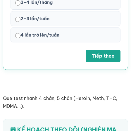
2-4 lần/tháng
2-3 lần/tuần
4 lần trở lên/tuần
Tiếp theo
Que test nhanh 4 chân, 5 chân (Heroin, Meth, THC,
MDMA...).
KẾ HOẠCH THEO DÕI (NGHIỆN MA