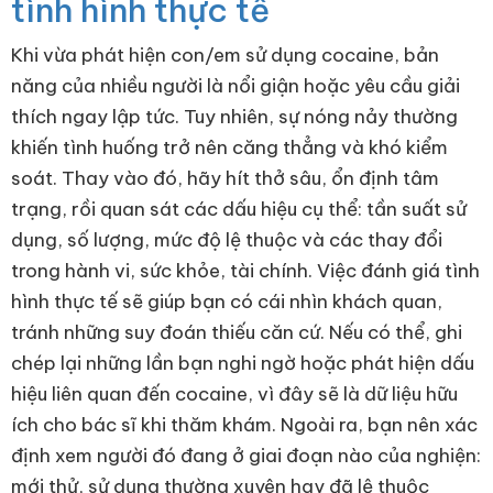
tình hình thực tế
Khi vừa phát hiện con/em sử dụng cocaine, bản
năng của nhiều người là nổi giận hoặc yêu cầu giải
thích ngay lập tức. Tuy nhiên, sự nóng nảy thường
khiến tình huống trở nên căng thẳng và khó kiểm
soát. Thay vào đó, hãy hít thở sâu, ổn định tâm
trạng, rồi quan sát các dấu hiệu cụ thể: tần suất sử
dụng, số lượng, mức độ lệ thuộc và các thay đổi
trong hành vi, sức khỏe, tài chính. Việc đánh giá tình
hình thực tế sẽ giúp bạn có cái nhìn khách quan,
tránh những suy đoán thiếu căn cứ. Nếu có thể, ghi
chép lại những lần bạn nghi ngờ hoặc phát hiện dấu
hiệu liên quan đến cocaine, vì đây sẽ là dữ liệu hữu
ích cho bác sĩ khi thăm khám. Ngoài ra, bạn nên xác
định xem người đó đang ở giai đoạn nào của nghiện:
mới thử, sử dụng thường xuyên hay đã lệ thuộc