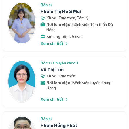
Bác sĩ
Phạm Thị Hoài Mai
Khoa:
Tâm thần
,
Tâm lý
Nơi làm việc:
Bệnh viện Tâm thần Đà
Nẵng
Kinh nghiệm:
6 năm
Xem chi tiết
Bác sĩ Chuyên khoa II
Vũ Thị Lan
Khoa:
Tâm thần
Nơi làm việc:
Bệnh viện tuyến Trung
Ương
Xem chi tiết
Bác sĩ
Phạm Hồng Phát