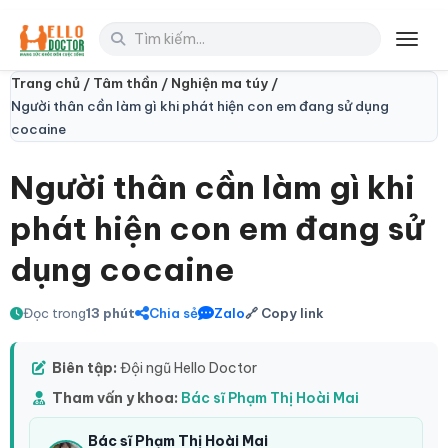
Toggl
Trang chủ /
Tâm thần /
Nghiện ma túy /
Người thân cần làm gì khi phát hiện con em đang sử dụng
cocaine
Người thân cần làm gì khi
phát hiện con em đang sử
dụng cocaine
Đọc trong
13 phút
Chia sẻ
Zalo
🔗 Copy link
Biên tập:
Đội ngũ Hello Doctor
Tham vấn y khoa:
Bác sĩ Phạm Thị Hoài Mai
Bác sĩ Phạm Thị Hoài Mai