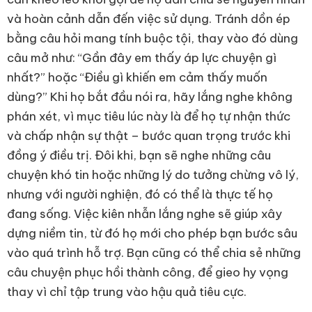
và hoàn cảnh dẫn đến việc sử dụng. Tránh dồn ép
bằng câu hỏi mang tính buộc tội, thay vào đó dùng
câu mở như: “Gần đây em thấy áp lực chuyện gì
nhất?” hoặc “Điều gì khiến em cảm thấy muốn
dùng?” Khi họ bắt đầu nói ra, hãy lắng nghe không
phán xét, vì mục tiêu lúc này là để họ tự nhận thức
và chấp nhận sự thật – bước quan trọng trước khi
đồng ý điều trị. Đôi khi, bạn sẽ nghe những câu
chuyện khó tin hoặc những lý do tưởng chừng vô lý,
nhưng với người nghiện, đó có thể là thực tế họ
đang sống. Việc kiên nhẫn lắng nghe sẽ giúp xây
dựng niềm tin, từ đó họ mới cho phép bạn bước sâu
vào quá trình hỗ trợ. Bạn cũng có thể chia sẻ những
câu chuyện phục hồi thành công, để gieo hy vọng
thay vì chỉ tập trung vào hậu quả tiêu cực.