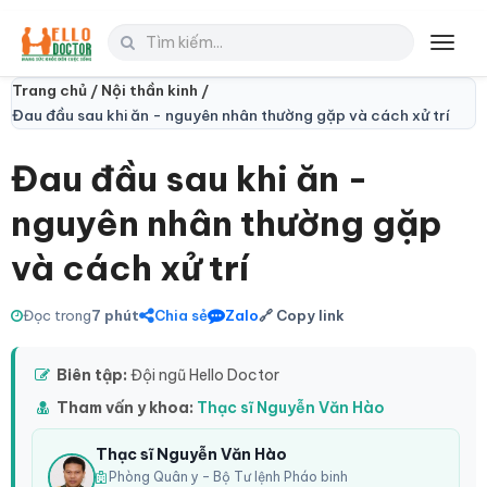
Toggl
navig
Trang chủ /
Nội thần kinh /
Đau đầu sau khi ăn - nguyên nhân thường gặp và cách xử trí
Đau đầu sau khi ăn -
nguyên nhân thường gặp
và cách xử trí
Đọc trong
7 phút
Chia sẻ
Zalo
🔗 Copy link
Biên tập:
Đội ngũ Hello Doctor
Tham vấn y khoa:
Thạc sĩ Nguyễn Văn Hào
Thạc sĩ Nguyễn Văn Hào
Phòng Quân y – Bộ Tư lệnh Pháo binh