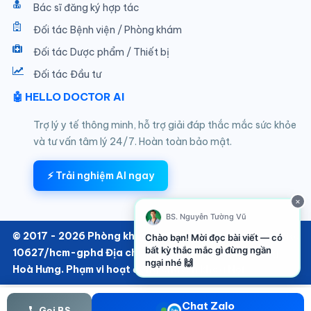
Bác sĩ đăng ký hợp tác
Đối tác Bệnh viện / Phòng khám
Đối tác Dược phẩm / Thiết bị
Đối tác Đầu tư
🤖 HELLO DOCTOR AI
Trợ lý y tế thông minh, hỗ trợ giải đáp thắc mắc sức khỏe
và tư vấn tâm lý 24/7. Hoàn toàn bảo mật.
⚡ Trải nghiệm AI ngay
×
BS. Nguyễn Tường Vũ
© 2017 - 2026 Phòng khám SKTT thuộc Hello Doctor Số:
Chào bạn! Mời đọc bài viết — có
bất kỳ thắc mắc gì đừng ngần
10627/hcm-gphd Địa chỉ: 152/6 Thành Thái, Phường
ngại nhé 🙌
Hoà Hưng. Phạm vi hoạt động chuyên khoa Nội
Chat Zalo
Gọi BS