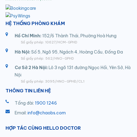
HỆ THỐNG PHÒNG KHÁM
Hồ Chí Minh:
152/6 Thành Thái, Phường Hoà Hưng
Số giấy phép: 10627/HCM-GPHD
Hà Nội:
Số 5, Ngõ 95, Ngách 4, Hoàng Cầu, Đống Đa
Số giấy phép: 562/HNO-GPHD
Cơ Sở 2 Hà Nội:
Lô 3 ngõ 131 đường Ngọc Hồi, Yên Sở, Hà
Nội
Số giấy phép: 3095/HNO-GPHĐ/CL1
THÔNG TIN LIÊN HỆ
Tổng đài:
1900 1246
Email:
info@chaobs.com
HỢP TÁC CÙNG HELLO DOCTOR