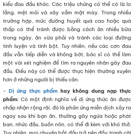
kiểu đau đầu khác. Các triệu chứng có thể có là lo
lắng, mệt mỏi và xây xẩm mặt mày. Trong nhiều
trường hợp, mức đường huyết quá cao hoặc quá
thấp có thể tránh được bằng cách ăn nhiều bữa
trong ngày, ăn vừa phải và tránh các loại đường
tinh luyện và tinh bột. Tuy nhiên, nếu các cơn đau
đầu vẫn tiếp diễn và không bớt, bác sĩ có thể làm
một vài xét nghiệm để tìm ra nguyên nhân gây đau
đầu. Điều này có thể được thực hiện thường xuyên
hơn ở những người bị thiếu cân.
-
Dị ứng thực phẩm
hay không dung nạp thực
phẩm:
Có một định nghĩa về dị ứng thức ăn được
chấp nhận rộng rãi, đó là phản ứng miễn dịch xảy ra
ngay sau khi bạn ăn, thường gây ngứa hoặc phát
ban, nhức đầu, buồn nôn, có thể đi kèm với khó thở.
Tuy nhiên, mọi chuyện bắt đầu trở nên đầy tranh cãi