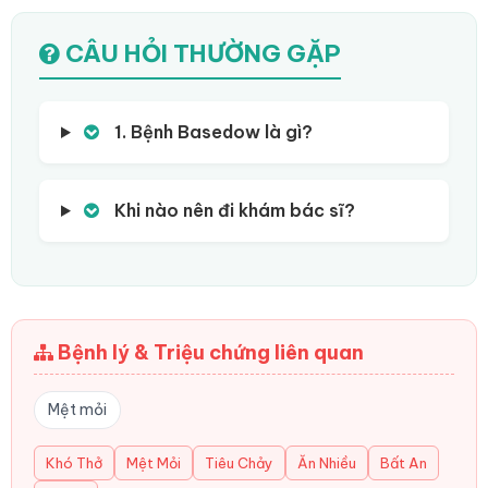
CÂU HỎI THƯỜNG GẶP
1. Bệnh Basedow là gì?
Khi nào nên đi khám bác sĩ?
Bệnh lý & Triệu chứng liên quan
Mệt mỏi
Khó Thở
Mệt Mỏi
Tiêu Chảy
Ăn Nhiều
Bất An