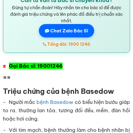
Cần tư vấn từ Bác sĩ chuyên khoa?
Đừng tự chẩn đoán! Hãy nhắn tin cho bác sĩ để được
đánh giá triệu chứng và lên phác đồ điều trị chuẩn xác
nhất.
Chat Zalo Bác Sĩ
Tổng đài: 1900 1246
Gọi Bác sĩ: 19001246
☎
==
Triệu chứng của bệnh Basedow
- Người mắc
bệnh Basedow
có biểu hiện bướu giáp
to ra, thường lan tỏa, tương đối đều, mềm, đàn hồi
hoặc hơi cứng.
- Với tim mạch, bệnh thường làm cho bệnh nhân bị