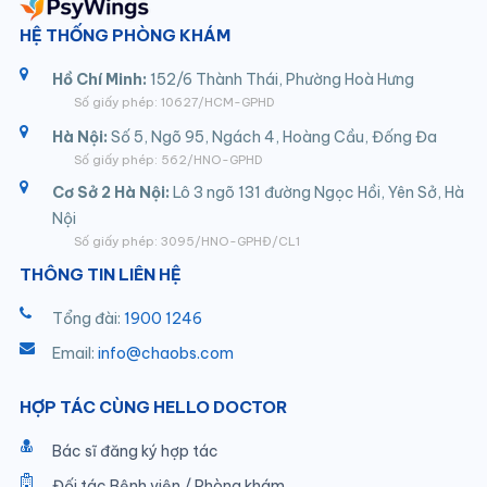
HỆ THỐNG PHÒNG KHÁM
Hồ Chí Minh:
152/6 Thành Thái, Phường Hoà Hưng
Số giấy phép: 10627/HCM-GPHD
Hà Nội:
Số 5, Ngõ 95, Ngách 4, Hoàng Cầu, Đống Đa
Số giấy phép: 562/HNO-GPHD
Cơ Sở 2 Hà Nội:
Lô 3 ngõ 131 đường Ngọc Hồi, Yên Sở, Hà
Nội
Số giấy phép: 3095/HNO-GPHĐ/CL1
THÔNG TIN LIÊN HỆ
Tổng đài:
1900 1246
Email:
info@chaobs.com
HỢP TÁC CÙNG HELLO DOCTOR
Bác sĩ đăng ký hợp tác
Đối tác Bệnh viện / Phòng khám