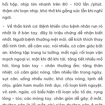
hồi hộp, nhịp tim nhanh trên 80 - 100 lần /phút,
thậm chí loạn nhịp, khó thở khi gắng sức lẫn khi nghỉ
ngơi.
- Về thần kinh cơ: Bệnh khiến cho bệnh nhân run rõ
nhất là ở bàn tay, đây là triệu chứng dễ nhận biết
nhất. Người bệnh thường mệt mỏi, dễ kích thích thay
đổi tính tình, dễ cảm xúc, nói nhiều, có cảm giác bất
an, không tập trung tư tưởng, mất ngủ; rối loạn vận
mạch ngoại vi, mặt khi đỏ khi tái, tăng tiết nhiều mồ
hôi, lòng bàn tay - chân thường ẩm; tăng thân
nhiệt, có cảm giác nóng, tắm nhiều lần trong ngày,
sụt cân, uống nhiều nước, khó chịu nóng, lạnh dễ
chịu, giảm ham muốn tình dục, rối loạn kinh nguyệt,
vô sinh, ngứa, có biểu hiện rối loạn sắc tố da, rụng
lông - tóc; các móng tay, chân giòn dễ gãy; ở mắt,