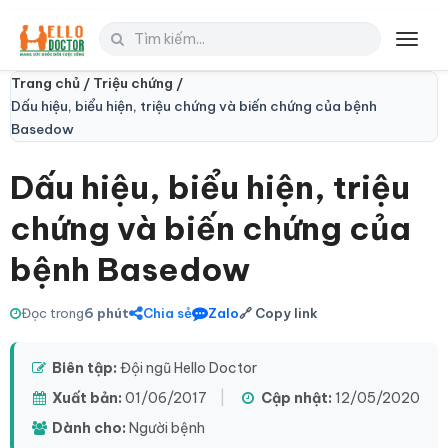
Toggl
navig
Trang chủ /
Triệu chứng /
Dấu hiệu, biểu hiện, triệu chứng và biến chứng của bệnh
Basedow
Dấu hiệu, biểu hiện, triệu
chứng và biến chứng của
bệnh Basedow
Đọc trong
6 phút
Chia sẻ
Zalo
🔗 Copy link
Biên tập:
Đội ngũ Hello Doctor
Xuất bản:
01/06/2017
|
Cập nhật:
12/05/2020
Dành cho:
Người bệnh