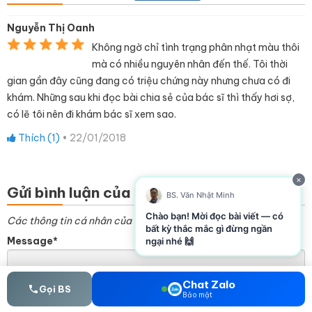
Nguyễn Thị Oanh
Không ngờ chỉ tình trạng phân nhạt màu thôi
mà có nhiều nguyên nhân đến thế. Tôi thời
gian gần đây cũng đang có triệu chứng này nhưng chưa có đi
khám. Những sau khi đọc bài chia sẻ của bác sĩ thì thấy hơi sợ,
có lẽ tôi nên đi khám bác sĩ xem sao.
Thích (
1
)
•
22/01/2018
×
Gửi bình luận của bạn
BS. Văn Nhật Minh
Chào bạn! Mời đọc bài viết — có
Các thông tin cá nhân của bạn sẽ không bị công khai
bất kỳ thắc mắc gì đừng ngần
Message*
ngại nhé 🙌
Chat Zalo
Gọi BS
Bảo mật