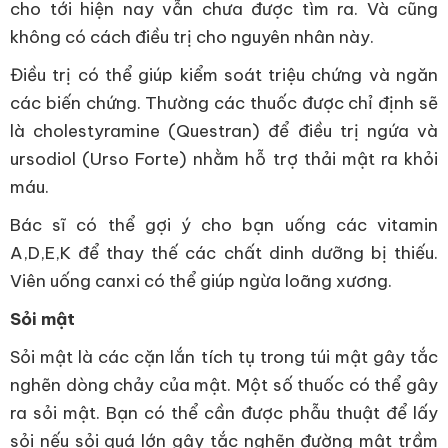
cho tới hiện nay vẫn chưa được tìm ra. Và cũng
không có cách điều trị cho nguyên nhân này.
Điều trị có thể giúp kiểm soát triệu chứng và ngăn
các biến chứng. Thường các thuốc được chỉ định sẽ
là cholestyramine (Questran) để điều trị ngứa và
ursodiol (Urso Forte) nhằm hỗ trợ thải mật ra khỏi
máu.
Bác sĩ có thể gợi ý cho bạn uống các vitamin
A,D,E,K để thay thế các chất dinh dưỡng bị thiếu.
Viên uống canxi có thể giúp ngừa loãng xương.
Sỏi mật
Sỏi mật là các cặn lắn tích tụ trong túi mật gây tắc
nghẽn dòng chảy của mật. Một số thuốc có thể gây
ra sỏi mật. Bạn có thể cần được phẫu thuật để lấy
sỏi nếu sỏi quá lớn gây tắc nghẽn đường mật trầm