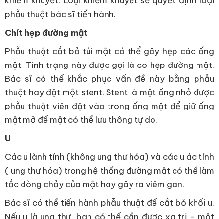
khiếm khuyết. Loại khiếm khuyết sẽ quyết định loại
phẫu thuật bác sĩ tiến hành.
Chít hẹp đường mật
Phẫu thuật cắt bỏ túi mật có thể gây hẹp các ống
mật. Tình trạng này được gọi là co hẹp đường mật.
Bác sĩ có thể khắc phục vấn đề này bằng phẫu
thuật hay đặt một stent. Stent là một ống nhỏ được
phẫu thuật viên đặt vào trong ống mật để giữ ống
mật mở để mật có thể lưu thông tự do.
U
Các u lành tính (không ung thư hóa) và các u ác tính
( ung thư hóa) trong hệ thống đường mật có thể làm
tắc dòng chảy của mật hay gây ra viêm gan.
Bác sĩ có thể tiến hành phẫu thuật để cắt bỏ khối u.
Nếu u là ung thư, bạn có thể cần được xạ trị - một